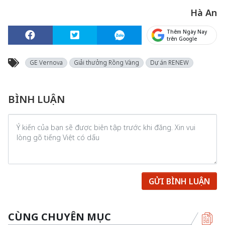
Hà An
Thêm Ngày Nay
trên Google
GE Vernova
Giải thưởng Rồng Vàng
Dự án RENEW
BÌNH LUẬN
GỬI BÌNH LUẬN
CÙNG CHUYÊN MỤC