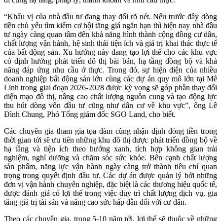
“Khẩu vị của nhà đầu tư đang thay đổi rõ nét. Nếu trước đây dòng
tiền chủ yếu tìm kiếm cơ hội tăng giá ngắn hạn thì hiện nay nhà đầu
tư ngày càng quan tâm đến khả năng hình thành cộng đồng cư dân,
chất lượng vận hành, hệ sinh thái tiện ích và giá trị khai thác thực tế
của bất động sản. Xu hướng này đang tạo lợi thế cho các khu vực
có định hướng phát triển đô thị bài bản, hạ tầng đồng bộ và khả
năng đáp ứng nhu cầu ở thực. Trong đó, sự hiện diện của nhiều
doanh nghiệp bất động sản lớn cùng các dự án quy mô lớn tại Mê
Linh trong giai đoạn 2026-2028 được kỳ vọng sẽ góp phần thay đổi
diện mạo đô thị, nâng cao chất lượng nguồn cung và tạo động lực
thu hút dòng vốn đầu tư cũng như dân cư về khu vực”, ông Lê
Đình Chung, Phó Tổng giám đốc SGO Land, cho biết.
Các chuyên gia tham gia tọa đàm cũng nhận định dòng tiền trong
thời gian tới sẽ ưu tiên những khu đô thị được phát triển đồng bộ về
hạ tầng và tiện ích theo hướng xanh, tích hợp không gian trải
nghiệm, nghỉ dưỡng và chăm sóc sức khỏe. Bên cạnh chất lượng
sản phẩm, năng lực vận hành ngày càng trở thành tiêu chí quan
trọng trong quyết định đầu tư. Các dự án được quản lý bởi những
đơn vị vận hành chuyên nghiệp, đặc biệt là các thương hiệu quốc tế,
được đánh giá có lợi thế trong việc duy trì chất lượng dịch vụ, gia
tăng giá trị tài sản và nâng cao sức hấp dẫn đối với cư dân.
Theo các chuyên gia, trong 5-10 năm tới, lợi thế sẽ thuộc về những