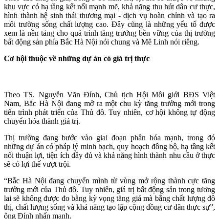
khu vực có hạ tầng kết nối mạnh mẽ, khả năng thu hút dân cư thực,
hình thành hệ sinh thái thương mại - dịch vụ hoàn chỉnh và tạo ra
môi trường sống chất lượng cao. Đây cũng là những yếu tố được
xem là nền tảng cho quá trình tăng trưởng bền vững của thị trường
bất động sản phía Bắc Hà Nội nói chung và Mê Linh nói riêng.
Cơ hội thuộc về những dự án có giá trị thực
Theo TS. Nguyễn Văn Đính, Chủ tịch Hội Môi giới BĐS Việt
Nam, Bắc Hà Nội đang mở ra một chu kỳ tăng trưởng mới trong
tiến trình phát triển của Thủ đô. Tuy nhiên, cơ hội không tự động
chuyển hóa thành giá trị.
Thị trường đang bước vào giai đoạn phân hóa mạnh, trong đó
những dự án có pháp lý minh bạch, quy hoạch đồng bộ, hạ tầng kết
nối thuận lợi, tiện ích đầy đủ và khả năng hình thành nhu cầu ở thực
sẽ có lợi thế vượt trội.
“Bắc Hà Nội đang chuyển mình từ vùng mở rộng thành cực tăng
trưởng mới của Thủ đô. Tuy nhiên, giá trị bất động sản trong tương
lai sẽ không được đo bằng kỳ vọng tăng giá mà bằng chất lượng đô
thị, chất lượng sống và khả năng tạo lập cộng đồng cư dân thực sự”,
ông Đính nhấn mạnh.