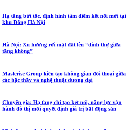
Hạ tầng bứt tốc, định hình tâm điểm kết nối mới tại
khu Đông Hà Nội
Hà Nội: Xu hướng rời mặt đất lên “dinh thự giữa
tầng không”
Masterise Group kiến tạo không gian đối thoại giữa
các bậc thầy và nghệ thuật đương đại
Chuyên gia: Hạ tầng chỉ tạo kết nối, năng lực vận
hành đô thị mới quyết định giá trị bất động sản