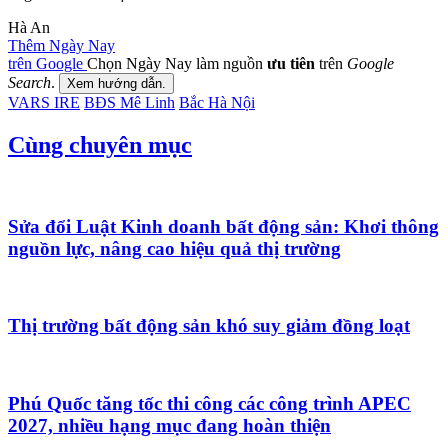
Hà An
Thêm Ngày Nay
trên Google
Chọn Ngày Nay làm nguồn
ưu tiên
trên
Google
Search
.
Xem hướng dẫn.
VARS IRE
BĐS Mê Linh
Bắc Hà Nội
Cùng chuyên mục
Sửa đổi Luật Kinh doanh bất động sản: Khơi thông
nguồn lực, nâng cao hiệu quả thị trường
Thị trường bất động sản khó suy giảm đồng loạt
Phú Quốc tăng tốc thi công các công trình APEC
2027, nhiều hạng mục đang hoàn thiện