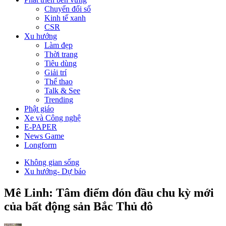
Chuyển đổi số
Kinh tế xanh
CSR
Xu hướng
Làm đẹp
Thời trang
Tiêu dùng
Giải trí
Thể thao
Talk & See
Trending
Phật giáo
Xe và Công nghệ
E-PAPER
News Game
Longform
Không gian sống
Xu hướng- Dự báo
Mê Linh: Tâm điểm đón đầu chu kỳ mới
của bất động sản Bắc Thủ đô