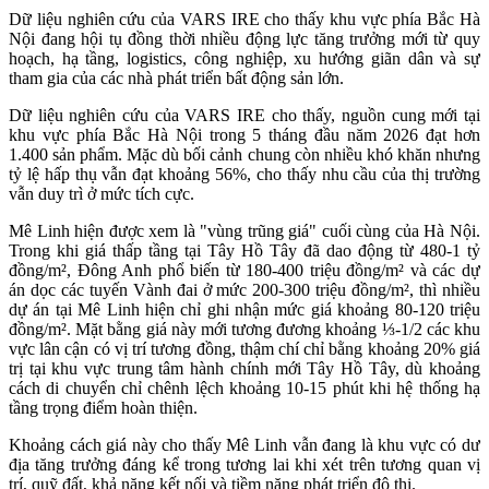
Dữ liệu nghiên cứu của VARS IRE cho thấy khu vực phía Bắc Hà
Nội đang hội tụ đồng thời nhiều động lực tăng trưởng mới từ quy
hoạch, hạ tầng, logistics, công nghiệp, xu hướng giãn dân và sự
tham gia của các nhà phát triển bất động sản lớn.
Dữ liệu nghiên cứu của VARS IRE cho thấy, nguồn cung mới tại
khu vực phía Bắc Hà Nội trong 5 tháng đầu năm 2026 đạt hơn
1.400 sản phẩm. Mặc dù bối cảnh chung còn nhiều khó khăn nhưng
tỷ lệ hấp thụ vẫn đạt khoảng 56%, cho thấy nhu cầu của thị trường
vẫn duy trì ở mức tích cực.
Mê Linh hiện được xem là "vùng trũng giá" cuối cùng của Hà Nội.
Trong khi giá thấp tầng tại Tây Hồ Tây đã dao động từ 480-1 tỷ
đồng/m², Đông Anh phổ biến từ 180-400 triệu đồng/m² và các dự
án dọc các tuyến Vành đai ở mức 200-300 triệu đồng/m², thì nhiều
dự án tại Mê Linh hiện chỉ ghi nhận mức giá khoảng 80-120 triệu
đồng/m². Mặt bằng giá này mới tương đương khoảng ⅓-1/2 các khu
vực lân cận có vị trí tương đồng, thậm chí chỉ bằng khoảng 20% giá
trị tại khu vực trung tâm hành chính mới Tây Hồ Tây, dù khoảng
cách di chuyển chỉ chênh lệch khoảng 10-15 phút khi hệ thống hạ
tầng trọng điểm hoàn thiện.
Khoảng cách giá này cho thấy Mê Linh vẫn đang là khu vực có dư
địa tăng trưởng đáng kể trong tương lai khi xét trên tương quan vị
trí, quỹ đất, khả năng kết nối và tiềm năng phát triển đô thị.