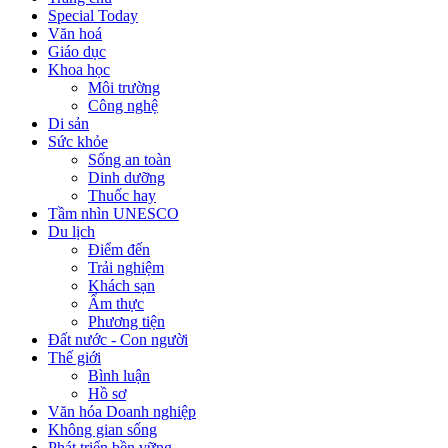
Special Today
Văn hoá
Giáo dục
Khoa học
Môi trường
Công nghệ
Di sản
Sức khỏe
Sống an toàn
Dinh dưỡng
Thuốc hay
Tầm nhìn UNESCO
Du lịch
Điểm đến
Trải nghiệm
Khách sạn
Ẩm thực
Phương tiện
Đất nước - Con người
Thế giới
Bình luận
Hồ sơ
Văn hóa Doanh nghiệp
Không gian sống
Phát triển bền vững