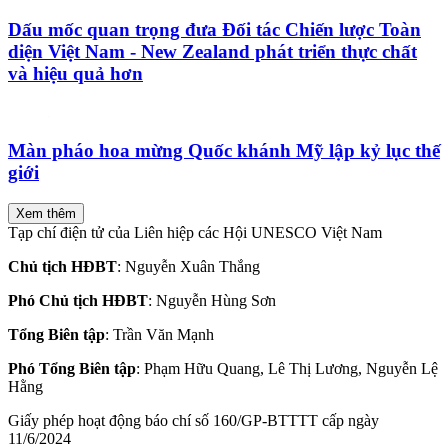
Dấu mốc quan trọng đưa Đối tác Chiến lược Toàn
diện Việt Nam - New Zealand phát triển thực chất
và hiệu quả hơn
Màn pháo hoa mừng Quốc khánh Mỹ lập kỷ lục thế
giới
Xem thêm
Tạp chí điện tử của Liên hiệp các Hội UNESCO Việt Nam
Chủ tịch HĐBT
: Nguyễn Xuân Thắng
Phó Chủ tịch HĐBT
: Nguyễn Hùng Sơn
Tổng Biên tập
: Trần Văn Mạnh
Phó Tổng Biên tập
: Phạm Hữu Quang, Lê Thị Lương, Nguyễn Lệ
Hằng
Giấy phép hoạt động báo chí số 160/GP-BTTTT cấp ngày
11/6/2024