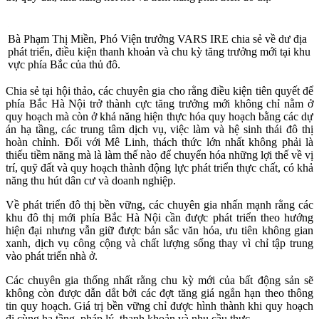
Bà Phạm Thị Miền, Phó Viện trưởng VARS IRE chia sẻ về dư địa
phát triển, điều kiện thanh khoản và chu kỳ tăng trưởng mới tại khu
vực phía Bắc của thủ đô.
Chia sẻ tại hội thảo, các chuyên gia cho rằng điều kiện tiên quyết để
phía Bắc Hà Nội trở thành cực tăng trưởng mới không chỉ nằm ở
quy hoạch mà còn ở khả năng hiện thực hóa quy hoạch bằng các dự
án hạ tầng, các trung tâm dịch vụ, việc làm và hệ sinh thái đô thị
hoàn chỉnh. Đối với Mê Linh, thách thức lớn nhất không phải là
thiếu tiềm năng mà là làm thế nào để chuyển hóa những lợi thế về vị
trí, quỹ đất và quy hoạch thành động lực phát triển thực chất, có khả
năng thu hút dân cư và doanh nghiệp.
Về phát triển đô thị bền vững, các chuyên gia nhấn mạnh rằng các
khu đô thị mới phía Bắc Hà Nội cần được phát triển theo hướng
hiện đại nhưng vẫn giữ được bản sắc văn hóa, ưu tiên không gian
xanh, dịch vụ công cộng và chất lượng sống thay vì chỉ tập trung
vào phát triển nhà ở.
Các chuyên gia thống nhất rằng chu kỳ mới của bất động sản sẽ
không còn được dẫn dắt bởi các đợt tăng giá ngắn hạn theo thông
tin quy hoạch. Giá trị bền vững chỉ được hình thành khi quy hoạch
đi cùng hạ tầng, pháp lý, thanh khoản và nhu cầu thực.