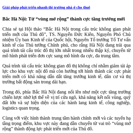
Giải pháp phát triển nhanh thị trường nhà ở cho thuê
Bắc Hà Nội: Từ “vùng mở rộng” thành cực tăng trưởng mới
Chia sẻ tại Hội thảo “Bắc Hà Nội trong cấu trúc không gian phát
triển mới của Thủ đô”, TS. Nguyễn Đức Kiên, Nguyên Phó Chủ
nhiệm Ủy ban Kinh tế của Quốc hội, Nguyên Tổ trưởng Tổ Tư vấn
kinh tế của Thủ tướng Chính phủ, cho rằng Hà Nội đang trải qua
quá trình tái cấu trúc đô thị lớn nhất trong nhiều thập kỷ, chuyển từ
mô hình phát triển đơn cực sang mô hình đa cực, đa trung tâm.
Quá trình tái cấu trúc không gian đô thị không chỉ nhằm giảm tải áp
lực cho khu vực nội đô mà còn hướng tới hình thành các cực phát
triển mới có khả năng dẫn dắt tăng trưởng kinh tế, dân cư và thị
trường bất động sản trong dài hạn.
Trong đó, phía Bắc Hà Nội đang nổi lên như một cực tăng trưởng
chiến lược nhờ lợi thế về vị trí cửa ngõ, khả năng kết nối vùng, quỹ
đất lớn và sự hiện diện của các hành lang kinh tế, công nghiệp,
logistics quan trọng.
Cùng với việc hình thành trung tâm hành chính mới và các tuyến hạ
tầng trọng điểm, khu vực này đang dần chuyển từ vai trò “vùng mở
rộng” thành động lực phát triển mới của Thủ đô.