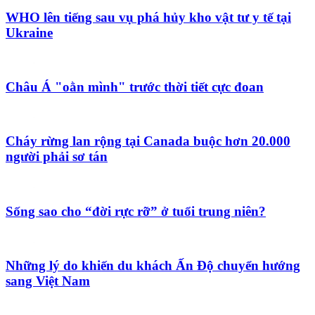
WHO lên tiếng sau vụ phá hủy kho vật tư y tế tại
Ukraine
Châu Á "oằn mình" trước thời tiết cực đoan
Cháy rừng lan rộng tại Canada buộc hơn 20.000
người phải sơ tán
Sống sao cho “đời rực rỡ” ở tuổi trung niên?
Những lý do khiến du khách Ấn Độ chuyển hướng
sang Việt Nam