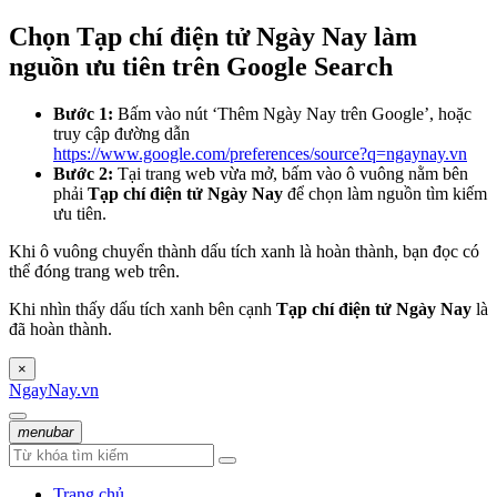
Chọn Tạp chí điện tử Ngày Nay làm
nguồn ưu tiên trên Google Search
Bước 1:
Bấm vào nút ‘Thêm Ngày Nay trên Google’, hoặc
truy cập đường dẫn
https://www.google.com/preferences/source?q=ngaynay.vn
Bước 2:
Tại trang web vừa mở, bấm vào ô vuông nằm bên
phải
Tạp chí điện tử Ngày Nay
để chọn làm nguồn tìm kiếm
ưu tiên.
Khi ô vuông chuyển thành dấu tích xanh là hoàn thành, bạn đọc có
thể đóng trang web trên.
Khi nhìn thấy dấu tích xanh bên cạnh
Tạp chí điện tử Ngày Nay
là
đã hoàn thành.
×
NgayNay.vn
menubar
Trang chủ