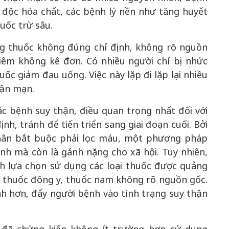
độc hóa chất, các bệnh lý nền như tăng huyết
uốc trừ sâu.
g thuốc không đúng chỉ định, không rõ nguồn
iêm không kê đơn. Có nhiều người chỉ bị nhức
c giảm đau uống. Việc này lặp đi lặp lại nhiều
hận mạn.
c bệnh suy thận, điều quan trọng nhất đối với
nh, tránh để tiến triển sang giai đoạn cuối. Bởi
nhân bắt buộc phải lọc máu, một phương pháp
nh mà còn là gánh nặng cho xã hội. Tuy nhiên,
nh lựa chọn sử dụng các loại thuốc được quảng
 thuốc đông y, thuốc nam không rõ nguồn gốc.
nh hơn, đẩy người bệnh vào tình trạng suy thận