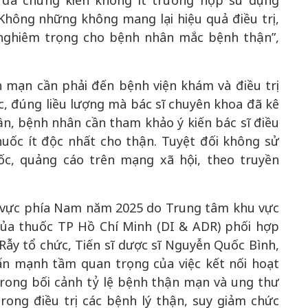
 đã chứng kiến không ít trường hợp sử dụng
Không những không mang lại hiệu quả điều trị,
 nghiêm trọng cho bệnh nhân mắc bệnh thận”,
n mạn cần phải đến bệnh viện khám và điều trị
c, đúng liều lượng mà bác sĩ chuyên khoa đã kê
ận, bệnh nhân cần tham khảo ý kiến bác sĩ điều
huốc ít độc nhất cho thận. Tuyệt đối không sử
ốc, quảng cáo trên mạng xã hội, theo truyền
hu vực phía Nam năm 2025 do Trung tâm khu vực
của thuốc TP Hồ Chí Minh (DI & ADR) phối hợp
ẫy tổ chức, Tiến sĩ dược sĩ Nguyễn Quốc Bình,
n mạnh tầm quan trọng của việc kết nối hoạt
rong bối cảnh tỷ lệ bệnh thận mạn và ung thư
rong điều trị các bệnh lý thận, suy giảm chức