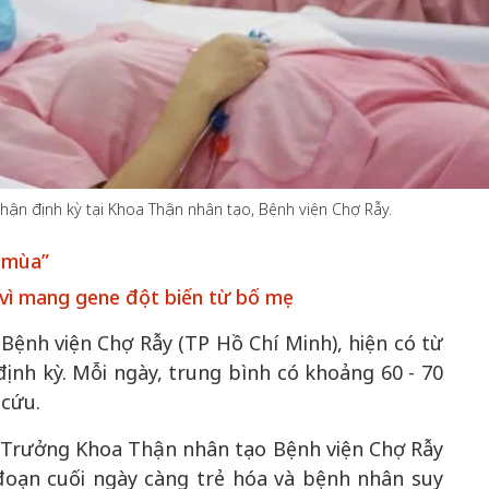
50 năm Việt 
m gia
50 năm Việt Nam gia
nhập UNESCO
 Khơi
nhập UNESCO: Khơi
nguồn nội lực 
ận định kỳ tại Khoa Thận nhân tạo, Bệnh viện Chợ Rẫy.
n hóa,
nguồn nội lực văn hóa,
định hình vị t
 kiến
định hình vị thế kiến
tạo | Kỳ 1: K
o mùa”
g kiến
tạo | Kỳ 3: Hội nhập
hòa bình thể h
ạo mới
quốc tế bằng bản lĩnh
quyết định l
vì mang gene đột biến từ bố mẹ
Việt Nam
ệnh viện Chợ Rẫy (TP Hồ Chí Minh), hiện có từ
nh kỳ. Mỗi ngày, trung bình có khoảng 60 - 70
 cứu.
 Trưởng Khoa Thận nhân tạo Bệnh viện Chợ Rẫy
đoạn cuối ngày càng trẻ hóa và bệnh nhân suy