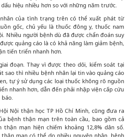
 dấu hiệu nhiều hơn so với những năm trước.
hân của tình trạng trên có thể xuất phát từ
guồn gốc, chủ yếu là thuốc đông y, thuốc nam
ội. Nhiều người bệnh dù đã được chẩn đoán suy
 được quảng cáo là có khả năng làm giảm bệnh,
ận tiến triển nhanh hơn.
ai đoạn. Thay vì được theo dõi, kiểm soát tại
sát sao thì nhiều bệnh nhân lại tin vào quảng cáo
uen, tự ý sử dụng các loại thuốc không rõ nguồn
triển nhanh hơn, dẫn đến phải nhập viện cấp cứu
 báo.
 Hội Nội thận học TP Hồ Chí Minh, cũng đưa ra
của bệnh thận mạn trên toàn cầu, bao gồm cả
nh thận mạn hiện chiếm khoảng 12,8% dân số.
y thận mạn có thể do nhiều nguyên nhân, bệnh