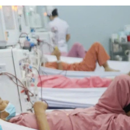
Bắc Biên - Giữ một ngô
i nhà
làng ven sông Hồng c
Nội
TS. Trần Kim Hào