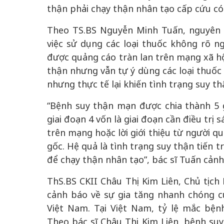
thận phải chạy thận nhân tạo cấp cứu có
Theo TS.BS Nguyễn Minh Tuấn, nguyên n
việc sử dụng các loại thuốc không rõ n
được quảng cáo tràn lan trên mạng xã h
thận nhưng vẫn tự ý dùng các loại thuốc
nhưng thực tế lại khiến tình trạng suy th
“Bệnh suy thận mạn được chia thành 5 gi
giai đoạn 4 vốn là giai đoạn cần điều trị 
trên mạng hoặc lời giới thiệu từ người q
gốc. Hệ quả là tình trạng suy thận tiến 
để chạy thận nhân tạo”, bác sĩ Tuấn cảnh
ThS.BS CKII Châu Thị Kim Liên, Chủ tịch
cảnh báo về sự gia tăng nhanh chóng 
Việt Nam. Tại Việt Nam, tỷ lệ mắc bệ
Theo bác sĩ Châu Thị Kim Liên, bệnh su