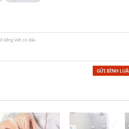
GỬI BÌNH LU