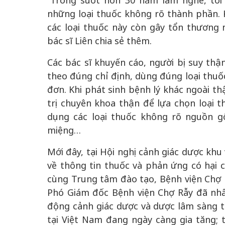
“Trong suốt hơn 30 năm làm nghề, tôi
những loại thuốc không rõ thành phần. 
các loại thuốc này còn gây tổn thương
bác sĩ Liên chia sẻ thêm.
Các bác sĩ khuyến cáo, người bị suy thậ
theo đúng chỉ định, dùng đúng loại thuố
đơn. Khi phát sinh bệnh lý khác ngoài th
trị chuyên khoa thận để lựa chọn loại t
dụng các loại thuốc không rõ nguồn g
miệng…
Mới đây, tại Hội nghị cảnh giác dược k
về thông tin thuốc và phản ứng có hại 
cùng Trung tâm đào tạo, Bệnh viện Chợ R
Phó Giám đốc Bệnh viện Chợ Rẫy đã nhấ
động cảnh giác dược và dược lâm sàng t
tại Việt Nam đang ngày càng gia tăng; t