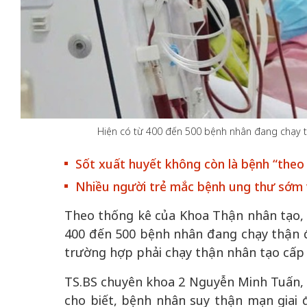
 gia
50 năm Việt Na
hơi
nhập UNESCO:
 hình
Hà Nội vững bước vào
Hiện có từ 400 đến 500 bệnh nhân đang chạy th
nguồn nội lực vă
ỳ 2:
không gian phát triển
định hình vị thế
Sốt xuất huyết không còn là bệnh “the
tác
mới - Kỳ 5: Thủ đô qua
tạo | Kỳ 4: Sán
hát
lăng kính số hóa
làm nên diện m
Nhiều người trẻ mắc bệnh ung thư sớm 
Theo thống kê của Khoa Thận nhân tạo, B
400 đến 500 bệnh nhân đang chạy thận đị
trường hợp phải chạy thận nhân tạo cấp
TS.BS chuyên khoa 2 Nguyễn Minh Tuấn,
cho biết, bệnh nhân suy thận mạn giai 