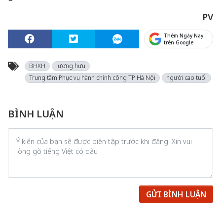
PV
Thêm Ngày Nay
trên Google
BHXH
lương hưu
Trung tâm Phục vụ hành chính công TP Hà Nội
người cao tuổi
BÌNH LUẬN
GỬI BÌNH LUẬN