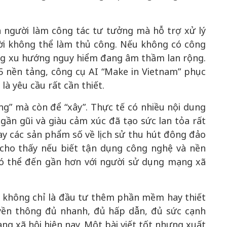
n người làm công tác tư tưởng mà hỗ trợ xử lý
ời không thể làm thủ công. Nếu không có công
ng xu hướng nguy hiểm đang âm thầm lan rộng.
u 5 nền tảng, công cụ AI “Make in Vietnam” phục
à yêu cầu rất cần thiết.
ng” mà còn để “xây”. Thực tế có nhiều nội dung
gần gũi và giàu cảm xúc đã tạo sức lan tỏa rất
y các sản phẩm số về lịch sử thu hút đông đảo
 cho thấy nếu biết tận dụng công nghệ và nền
có thể đến gần hơn với người sử dụng mạng xã
số không chỉ là đầu tư thêm phần mềm hay thiết
ruyền thông đủ nhanh, đủ hấp dẫn, đủ sức cạnh
ng xã hội hiện nay. Một bài viết tốt nhưng xuất