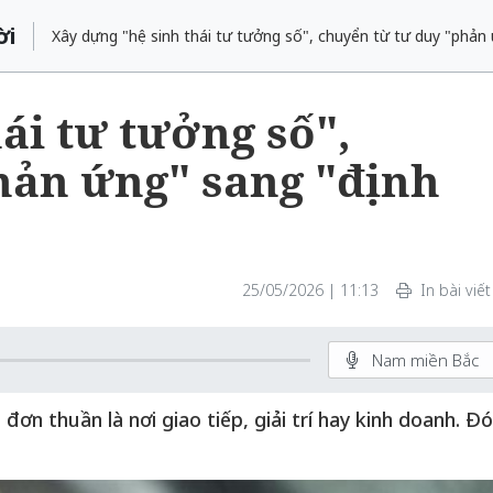
ời
Xây dựng "hệ sinh thái tư tưởng số", chuyển từ tư duy "phả
ái tư tưởng số",
hản ứng" sang "định
25/05/2026 | 11:13
In bài viết
Nam miền Bắc
n thuần là nơi giao tiếp, giải trí hay kinh doanh. Đó