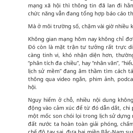
mạng xã hội thì thông tin đã lan đi hằ
chức năng vẫn đang tổng hợp báo cáo the
Mà ở môi trường số, chậm vài giờ nhiều 
Không gian mạng hôm nay không chỉ đơn th
Đó còn là mặt trận tư tưởng rất trực diệ
càng tinh vi, khó nhận diện hơn, thườn
“phân tích đa chiều”, hay “nhân văn”, “hiể
lịch sử mềm” đang âm thầm tìm cách tá
thông qua video ngắn, phim ảnh, podc
hội.
Nguy hiểm ở chỗ, nhiều nội dung không
động vào cảm xúc để từ đó dẫn dắt, chi 
một mốc son chói lọi trong lịch sử dựng 
đất nước ta hoàn toàn giải phóng, chấm
chế độ tay sai, đưa hai miền Bắc-Nam su