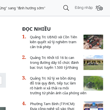
Đăng nhập
n ứng" sang "định hướng sớm"
ĐỌC NHIỀU
Quảng Trị: UBND xã Cồn Tiên
kiên quyết xử lý nghiêm trạm
cân trái phép
Quảng Trị: Khởi tố 16 bị can
trong đường dây tổ chức đánh
bạc trực tuyến 1.500 tỷ/tháng
Quảng Trị: Xử lý xe bồn dừng
đỗ trái quy định, tiếp tục làm
rõ hành vi xả thải ra môi
trường từ phản ánh của phóng viên
Phường Tam Bình (TP.HCM):
Đưa công nghệ số vào thực