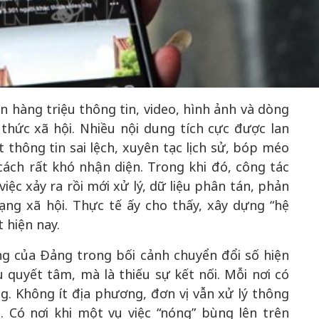
50 năm Việt 
m gia
50 năm Việt Nam gia
nhập UNESCO
 hàng triệu thông tin, video, hình ảnh và dòng
 Khơi
nhập UNESCO: Khơi
nguồn nội lực 
thức xã hội. Nhiều nội dung tích cực được lan
n hóa,
nguồn nội lực văn hóa,
định hình vị t
thông tin sai lệch, xuyên tạc lịch sử, bóp méo
 kiến
định hình vị thế kiến
tạo | Kỳ 1: K
cách rất khó nhận diện. Trong khi đó, công tác
g kiến
tạo | Kỳ 3: Hội nhập
hòa bình thể h
iệc xảy ra rồi mới xử lý, dữ liệu phân tán, phản
ạo mới
quốc tế bằng bản lĩnh
quyết định l
ng xã hội. Thực tế ấy cho thấy, xây dựng “hệ
Việt Nam
t hiện nay.
g của Đảng trong bối cảnh chuyển đổi số hiện
 quyết tâm, mà là thiếu sự kết nối. Mỗi nơi có
g. Không ít địa phương, đơn vị vẫn xử lý thông
g. Có nơi khi một vụ việc “nóng” bùng lên trên