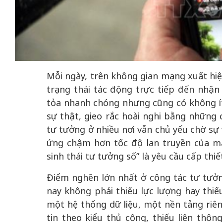
 gia
50 năm Việt Na
Mỗi ngày, trên không gian mạng xuất hiện
hơi
nhập UNESCO:
trạng thái tác động trực tiếp đến nhận 
 hình
Hà Nội vững bước vào
nguồn nội lực vă
tỏa nhanh chóng nhưng cũng có không ít 
ỳ 2:
không gian phát triển
định hình vị thế
sự thật, gieo rắc hoài nghi bằng những 
tác
mới - Kỳ 5: Thủ đô qua
tạo | Kỳ 4: Sán
tư tưởng ở nhiều nơi vẫn chủ yếu chờ sự v
hát
lăng kính số hóa
làm nên diện m
ứng chậm hơn tốc độ lan truyền của mạ
sinh thái tư tưởng số” là yêu cầu cấp thiế
Điểm nghẽn lớn nhất ở công tác tư tưởn
nay không phải thiếu lực lượng hay thiếu
một hệ thống dữ liệu, một nền tảng riên
tin theo kiểu thủ công, thiếu liên thôn