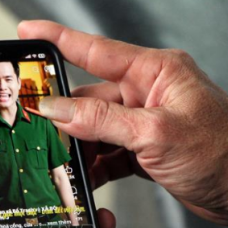
Bắc Biên - Giữ một ngô
i nhà
làng ven sông Hồng c
Nội
TS. Trần Kim Hào