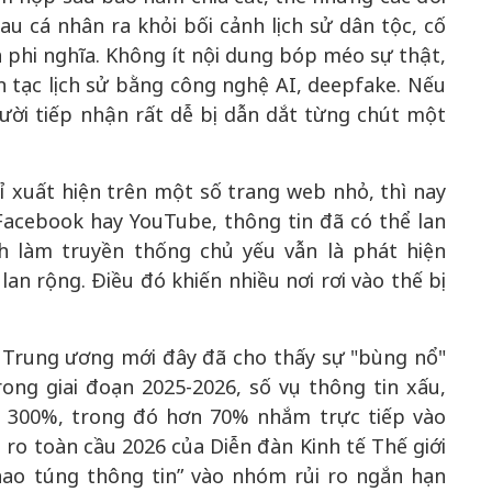
u cá nhân ra khỏi bối cảnh lịch sử dân tộc, cố
à phi nghĩa. Không ít nội dung bóp méo sự thật,
yên tạc lịch sử bằng công nghệ AI, deepfake. Nếu
ười tiếp nhận rất dễ bị dẫn dắt từng chút một
hỉ xuất hiện trên một số trang web nhỏ, thì nay
 Facebook hay YouTube, thông tin đã có thể lan
ch làm truyền thống chủ yếu vẫn là phát hiện
lan rộng. Điều đó khiến nhiều nơi rơi vào thế bị
 Trung ương mới đây đã cho thấy sự "bùng nổ"
rong giai đoạn 2025-2026, số vụ thông tin xấu,
 300%, trong đó hơn 70% nhắm trực tiếp vào
ro toàn cầu 2026 của Diễn đàn Kinh tế Thế giới
thao túng thông tin” vào nhóm rủi ro ngắn hạn