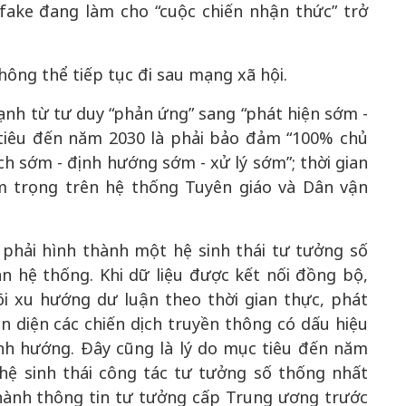
pfake đang làm cho “cuộc chiến nhận thức” trở
hông thể tiếp tục đi sau mạng xã hội.
ạnh từ tư duy “phản ứng” sang “phát hiện sớm -
tiêu đến năm 2030 là phải bảo đảm “100% chủ
ch sớm - định hướng sớm - xử lý sớm”; thời gian
m trọng trên hệ thống Tuyên giáo và Dân vận
 phải hình thành một hệ sinh thái tư tưởng số
àn hệ thống. Khi dữ liệu được kết nối đồng bộ,
i xu hướng dư luận theo thời gian thực, phát
 diện các chiến dịch truyền thông có dấu hiệu
ịnh hướng. Đây cũng là lý do mục tiêu đến năm
hệ sinh thái công tác tư tưởng số thống nhất
hành thông tin tư tưởng cấp Trung ương trước