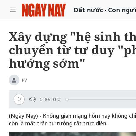
Đất nước - Con ngư
Xây dựng "hệ sinh th
chuyển từ tư duy "p
hướng sớm"
PV
0:00
/
0:00
(Ngày Nay) - Không gian mạng hôm nay không chỉ đơ
còn là mặt trận tư tưởng rất trực diện.