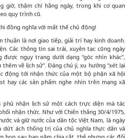
ng giờ, thậm chí hằng ngày, trong khi cơ quan
o quy trình cũ.
khi đồng nghĩa với mất thế chủ động!
uần là nơi giao tiếp, giải trí hay kinh doanh.
n. Các thông tin sai trái, xuyên tạc cũng ngày
g được ngụy trang dưới dạng “góc nhìn khác”,
u thêm về lịch sử”. Đáng chú ý, xu hướng “xét lại
c động tới nhận thức của một bộ phận xã hội
ast hay các sản phẩm nghe nhìn trên mạng xã
 phủ nhận lịch sử một cách trực diện mà tác
phối nhận thức. Như với Chiến thắng 30/4/1975,
nước và giữ nước của dân tộc Việt Nam, là ngày
 dứt ách thống trị của chủ nghĩa thực dân và
m họp sau bao năm chia cắt, thế nhưng các đối