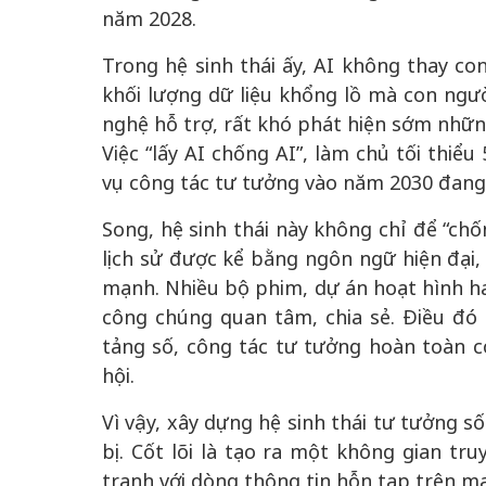
năm 2028.
Trong hệ sinh thái ấy, AI không thay co
khối lượng dữ liệu khổng lồ mà con ngư
nghệ hỗ trợ, rất khó phát hiện sớm nhữ
Việc “lấy AI chống AI”, làm chủ tối thiể
vụ công tác tư tưởng vào năm 2030 đang l
Song, hệ sinh thái này không chỉ để “chố
lịch sử được kể bằng ngôn ngữ hiện đại, 
mạnh. Nhiều bộ phim, dự án hoạt hình ha
công chúng quan tâm, chia sẻ. Điều đó
tảng số, công tác tư tưởng hoàn toàn 
hội.
Vì vậy, xây dựng hệ sinh thái tư tưởng 
bị. Cốt lõi là tạo ra một không gian t
tranh với dòng thông tin hỗn tạp trên mạ