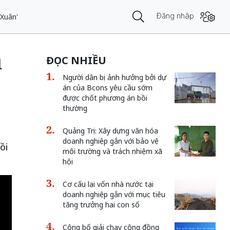
Đăng nhập
 Xuân'
u
ĐỌC NHIỀU
Người dân bị ảnh hưởng bởi dự
án của Bcons yêu cầu sớm
được chốt phương án bồi
thường
Quảng Trị: Xây dựng văn hóa
doanh nghiệp gắn với bảo vệ
ồi
môi trường và trách nhiệm xã
hội
Cơ cấu lại vốn nhà nước tại
doanh nghiệp gắn với mục tiêu
tăng trưởng hai con số
Công bố giải chạy cộng đồng