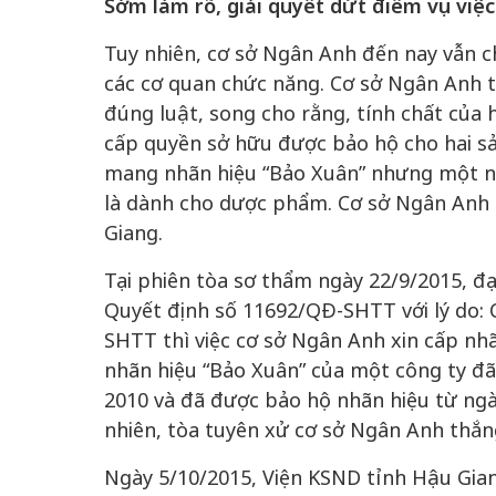
Sớm làm rõ, giải quyết dứt điểm vụ việc
Tuy nhiên, cơ sở Ngân Anh đến nay vẫn 
các cơ quan chức năng. Cơ sở Ngân Anh t
đúng luật, song cho rằng, tính chất của h
cấp quyền sở hữu được bảo hộ cho hai s
mang nhãn hiệu “Bảo Xuân” nhưng một n
là dành cho dược phẩm. Cơ sở Ngân Anh 
Giang.
Tại phiên tòa sơ thẩm ngày 22/9/2015, đ
Quyết định số 11692/QĐ-SHTT với lý do: C
SHTT thì việc cơ sở Ngân Anh xin cấp nh
nhãn hiệu “Bảo Xuân” của một công ty đ
2010 và đã được bảo hộ nhãn hiệu từ ngà
nhiên, tòa tuyên xử cơ sở Ngân Anh thắng
Ngày 5/10/2015, Viện KSND tỉnh Hậu Gian