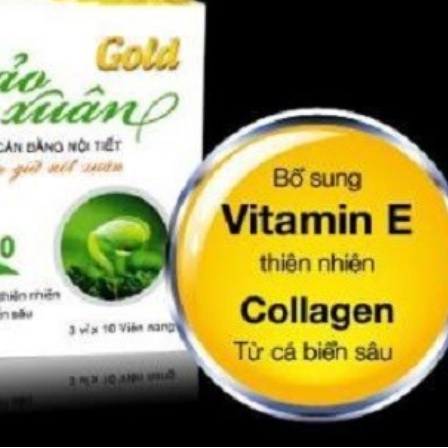
Bắc Biên - Giữ một ngô
i nhà
làng ven sông Hồng c
Nội
TS. Trần Kim Hào