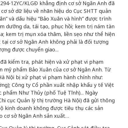
HN294-12YC/KLGĐ khẳng định cơ sở Ngân Anh đã
cơ sở dữ liệu về nhãn hiệu do Cục SHTT quản
uân” và dấu hiệu “Bảo Xuân và hình” được trình
m dưỡng da, tái tạo, phục hồi; kem trị nám tàn
a; kem trị mụn xóa thâm, liền sẹo như thể hiện
 tại cơ sở Ngân Anh không phải là đối tượng
ượng được chuyển giao...
đã kiểm tra, phát hiện và xử phạt vi phạm
bán mỹ phẩm Bảo Xuân của cơ sở Ngân Anh. Từ
Hà Nội bị xử phạt vi phạm hành chính như:
ng); Công ty Cổ phần xuất nhập khẩu y tế Việt
phẩm Như Thủy (phố Tuệ Tĩnh)... Ngày
Chi cục Quản lý thị trường Hà Nội) đã gửi thông
hộ kinh doanh không được tiêu thụ các sản
o cơ sở Ngân Anh sản xuất…