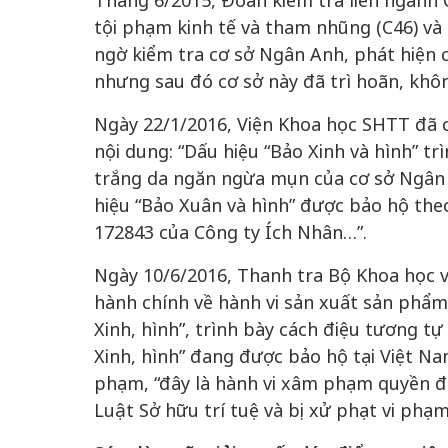
Tháng 6/2015, Đoàn kiểm tra liên ngành C
tội phạm kinh tế và tham nhũng (C46) và 
ngờ kiểm tra cơ sở Ngân Anh, phát hiện
nhưng sau đó cơ sở này đã trì hoãn, khôn
Ngày 22/1/2016, Viện Khoa học SHTT đã 
nội dung: “Dấu hiệu “Bảo Xinh và hình” 
trắng da ngăn ngừa mụn của cơ sở Ngân 
hiệu “Bảo Xuân và hình” được bảo hộ the
172843 của Công ty Ích Nhân…”.
Ngày 10/6/2016, Thanh tra Bộ Khoa học 
hành chính về hành vi sản xuất sản phẩ
Xinh, hình”, trình bày cách điệu tương t
Xinh, hình” đang được bảo hộ tại Việt Na
phạm, “đây là hành vi xâm phạm quyền đối
Luật Sở hữu trí tuệ và bị xử phạt vi phạ