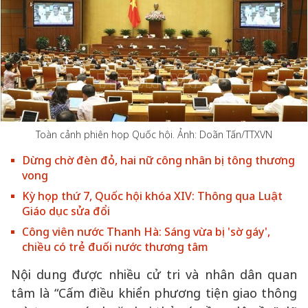
Toàn cảnh phiên họp Quốc hội. Ảnh: Doãn Tấn/TTXVN
Dừng chờ đèn đỏ, hai nữ công nhân bị tông thương
vong
Kỳ họp thứ 7, Quốc hội khóa XIV: Thông qua Luật
Giáo dục sửa đổi
Công viên nước Thanh Hà: Sáng vừa bị 'sờ gáy',
chiều có trẻ đuối nước thương tâm
Nội dung được nhiều cử tri và nhân dân quan
tâm là “Cấm điều khiển phương tiện giao thông