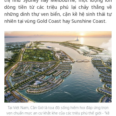
thị như Sydney hay Melbourne, một lượng lớn
dòng tiền từ các triệu phú lại chảy thẳng về
những dinh thự ven biển, cận kề hệ sinh thái tự
nhiên tại vùng Gold Coast hay Sunshine Coast.
Tại Việt Nam, Cần Giờ là tọa độ sống hiếm hoi đáp ứng trọn
vẹn chuẩn mực an cư khắt khe của các triệu phú thế giới - “kề