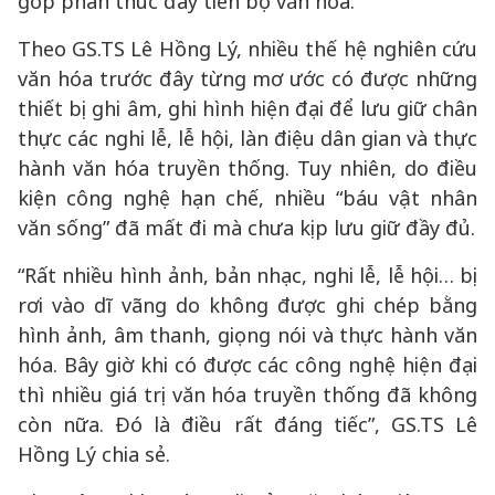
góp phần thúc đẩy tiến bộ văn hóa.
Theo GS.TS Lê Hồng Lý, nhiều thế hệ nghiên cứu
văn hóa trước đây từng mơ ước có được những
thiết bị ghi âm, ghi hình hiện đại để lưu giữ chân
thực các nghi lễ, lễ hội, làn điệu dân gian và thực
hành văn hóa truyền thống. Tuy nhiên, do điều
kiện công nghệ hạn chế, nhiều “báu vật nhân
văn sống” đã mất đi mà chưa kịp lưu giữ đầy đủ.
“Rất nhiều hình ảnh, bản nhạc, nghi lễ, lễ hội… bị
rơi vào dĩ vãng do không được ghi chép bằng
hình ảnh, âm thanh, giọng nói và thực hành văn
hóa. Bây giờ khi có được các công nghệ hiện đại
thì nhiều giá trị văn hóa truyền thống đã không
còn nữa. Đó là điều rất đáng tiếc”, GS.TS Lê
Hồng Lý chia sẻ.