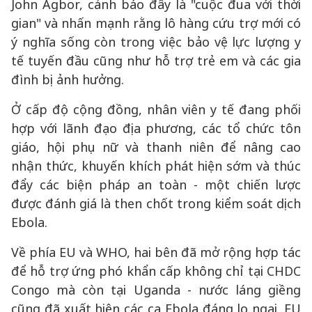
John Agbor, cảnh báo đây là "cuộc đua với thời
gian" và nhấn mạnh rằng lô hàng cứu trợ mới có
ý nghĩa sống còn trong việc bảo vệ lực lượng y
tế tuyến đầu cũng như hỗ trợ trẻ em và các gia
đình bị ảnh hưởng.
Ở cấp độ cộng đồng, nhân viên y tế đang phối
hợp với lãnh đạo địa phương, các tổ chức tôn
giáo, hội phụ nữ và thanh niên để nâng cao
nhận thức, khuyến khích phát hiện sớm và thúc
đẩy các biện pháp an toàn - một chiến lược
được đánh giá là then chốt trong kiểm soát dịch
Ebola.
Về phía EU và WHO, hai bên đã mở rộng hợp tác
để hỗ trợ ứng phó khẩn cấp không chỉ tại CHDC
Congo mà còn tại Uganda - nước láng giềng
cũng đã xuất hiện các ca Ebola đáng lo ngại. EU