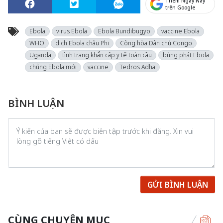
Thêm Ngày Nay
trên Google
Ebola
virus Ebola
Ebola Bundibugyo
vaccine Ebola
WHO
dịch Ebola châu Phi
Cộng hòa Dân chủ Congo
Uganda
tình trạng khẩn cấp y tế toàn cầu
bùng phát Ebola
chủng Ebola mới
vaccine
Tedros Adha
BÌNH LUẬN
GỬI BÌNH LUẬN
CÙNG CHUYÊN MỤC