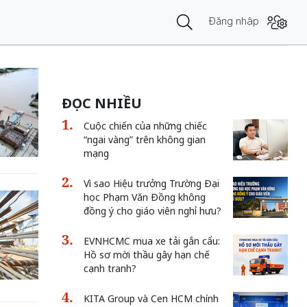
Đăng nhập
ĐỌC NHIỀU
Cuộc chiến của những chiếc
“ngai vàng” trên không gian
mạng
Vì sao Hiệu trưởng Trường Đại
học Phạm Văn Đồng không
đồng ý cho giáo viên nghỉ hưu?
EVNHCMC mua xe tải gắn cẩu:
Hồ sơ mời thầu gây hạn chế
cạnh tranh?
KITA Group và Cen HCM chính