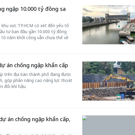
ống ngập 10.000 tỷ đồng sa
u khu vực TP.HCM có xét đến yếu tố
 đầu tư ban đầu gần 10.000 tỷ đồng
u 10 năm khởi công vẫn chưa thể về
 dự án chống ngập khẩn cấp
 một ngôi
p trên địa bàn thành phố đang được
Xin lỗi, rồi sao nữa?!
 Hồng của Hà
h, góp phần nâng cao năng lực thoát
Lê Xuân Thọ
n đổi khí hậu.
 dự án chống ngập khẩn cấp,