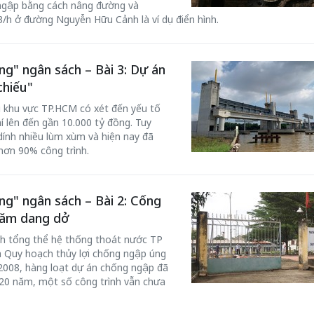
 ngập bằng cách nâng đường và
h ở đường Nguyễn Hữu Cảnh là ví dụ điển hình.
g" ngân sách – Bài 3: Dự án
chiếu"
u khu vực TP.HCM có xét đến yếu tố
phí lên đến gần 10.000 tỷ đồng. Tuy
 dính nhiều lùm xùm và hiện nay đã
hơn 90% công trình.
g" ngân sách – Bài 2: Cống
năm dang dở
ch tổng thể hệ thống thoát nước TP
à Quy hoạch thủy lợi chống ngập úng
008, hàng loạt dự án chống ngập đã
 20 năm, một số công trình vẫn chưa