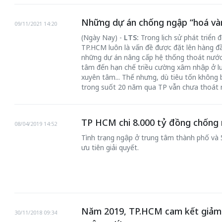
Những dự án chống ngập “hoá và
09/11/2021 14:20
(Ngày Nay) -
LTS:
Trong lịch sử phát triển đ
TP.HCM luôn là vấn đề được đặt lên hàng đ
những dự án nâng cấp hệ thống thoát nước
tâm đến hạn chế triều cường xâm nhập ở lư
xuyên tâm... Thế nhưng, dù tiêu tốn không 
trong suốt 20 năm qua TP vẫn chưa thoát 
TP HCM chi 8.000 tỷ đồng chống
08/04/2019 14:52
Tình trạng ngập ở trung tâm thành phố và 
ưu tiên giải quyết.
Năm 2019, TP.HCM cam kết giảm ù
30/11/2018 09:34