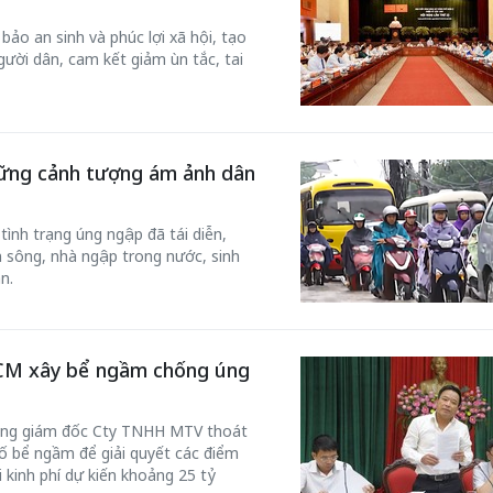
ảo an sinh và phúc lợi xã hội, tạo
ười dân, cam kết giảm ùn tắc, tai
hững cảnh tượng ám ảnh dân
nh trạng úng ngập đã tái diễn,
 sông, nhà ngập trong nước, sinh
n.
HCM xây bể ngầm chống úng
ổng giám đốc Cty TNHH MTV thoát
ố bể ngầm để giải quyết các điểm
 kinh phí dự kiến khoảng 25 tỷ