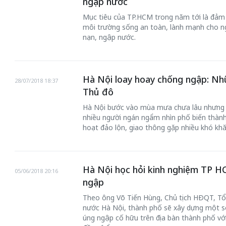
ngập nước
Mục tiêu của TP.HCM trong năm tới là đảm b
môi trường sống an toàn, lành mạnh cho ng
nạn, ngập nước.
Hà Nội loay hoay chống ngập: N
28/07/2018 18:37
Thủ đô
Hà Nội bước vào mùa mưa chưa lâu nhưng tì
nhiều người ngán ngẩm nhìn phố biến thành
hoạt đảo lộn, giao thông gặp nhiều khó khă
Hà Nội học hỏi kinh nghiệm TP 
05/06/2018 20:16
ngập
Theo ông Võ Tiến Hùng, Chủ tịch HĐQT, T
nước Hà Nội, thành phố sẽ xây dựng một s
úng ngập cố hữu trên địa bàn thành phố với