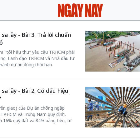
a lầy - Bài 3: Trả lời chuẩn
ổ
ra “tối hậu thư” yêu cầu TP.HCM phải
ồng. Lãnh đạo TP.HCM và Nhà đầu tư
hành dự án đúng thời hạn.
a lầy - Bài 2: Có dấu hiệu
?
yển giao) của Dự án chống ngập
 TP.HCM và Trung Nam quy định,
à 16% quỹ đất và 84% bằng tiền, từ