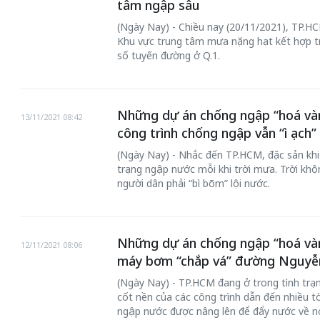
tâm ngập sâu
(Ngày Nay) - Chiều nay (20/11/2021), TP.HC
Khu vực trung tâm mưa nặng hạt kết hợp t
số tuyến đường ở Q.1.
Những dự án chống ngập “hoá vàng
13/11/2021 08:42
công trình chống ngập vẫn “ì ạch”
(Ngày Nay) - Nhắc đến TP.HCM, đặc sản khi 
trạng ngập nước mỗi khi trời mưa. Trời kh
người dân phải “bì bõm” lội nước.
Những dự án chống ngập “hoá vàng
12/11/2021 08:06
máy bơm “chắp vá” đường Nguyễ
(Ngày Nay) - TP.HCM đang ở trong tình trạ
cốt nền của các công trình dẫn đến nhiều t
ngập nước được nâng lên để đẩy nước về n