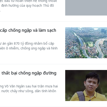
việc đầu tư hoàn thiện hệ thống thoát
 định hướng của quy hoạch Thủ đô
.
n cấp chống ngập và làm sạch
50 năm Việt Nam gia
m gia
nhập UNESCO: Khơi
50 năm Việt 
 Khơi
nguồn nội lực văn hóa,
nhập UNESCO
dự án gần 870 tỷ đồng nhằm bổ cập
hiện ô nhiễm, chống úng ngập và hình
n hóa,
định hình vị thế kiến
nguồn nội lực, 
.
 kiến
tạo | Kỳ 1: Khát vọng
vị thế kiến tạo
 nhập
hòa bình thể hiện trong
Chuyển hóa 
n lĩnh
quyết định lịch sử
thành động l
ho thất bại chống ngập đường
triển
g Võ Văn Ngân sau hai trận mưa hai
, nước chảy như sông, dân tình khốn