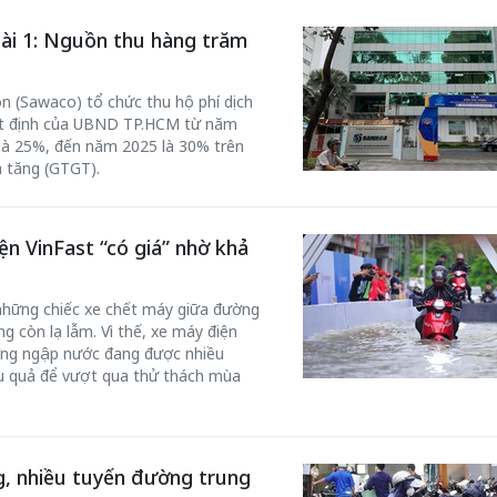
Bài 1: Nguồn thu hàng trăm
n (Sawaco) tổ chức thu hộ phí dịch
yết định của UBND TP.HCM từ năm
là 25%, đến năm 2025 là 30% trên
a tăng (GTGT).
n VinFast “có giá” nhờ khả
hững chiếc xe chết máy giữa đường
g còn lạ lẫm. Vì thế, xe máy điện
ường ngập nước đang được nhiều
ệu quả để vượt qua thử thách mùa
, nhiều tuyến đường trung