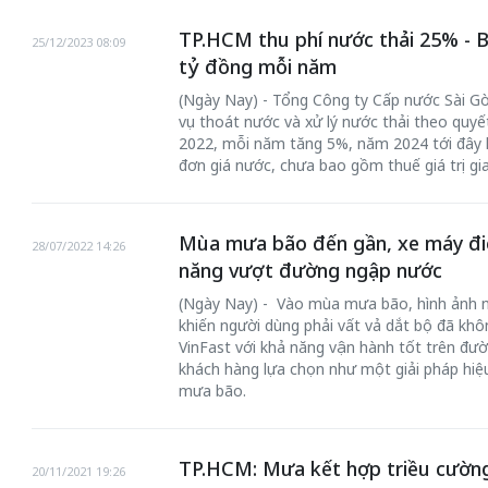
TP.HCM thu phí nước thải 25% - 
25/12/2023 08:09
tỷ đồng mỗi năm
(Ngày Nay) - Tổng Công ty Cấp nước Sài Gò
vụ thoát nước và xử lý nước thải theo qu
2022, mỗi năm tăng 5%, năm 2024 tới đây 
đơn giá nước, chưa bao gồm thuế giá trị gi
Mùa mưa bão đến gần, xe máy điệ
28/07/2022 14:26
năng vượt đường ngập nước
(Ngày Nay) - Vào mùa mưa bão, hình ảnh n
khiến người dùng phải vất vả dắt bộ đã khôn
VinFast với khả năng vận hành tốt trên đ
khách hàng lựa chọn như một giải pháp hi
mưa bão.
TP.HCM: Mưa kết hợp triều cường
20/11/2021 19:26