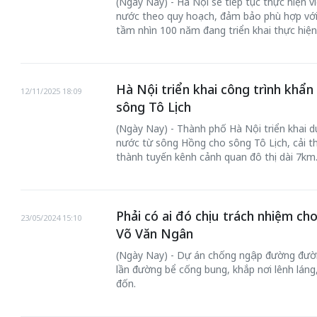
(Ngày Nay) - Hà Nội sẽ tiếp tục thực hiện 
nước theo quy hoạch, đảm bảo phù hợp với
tầm nhìn 100 năm đang triển khai thực hiện
Hà Nội triển khai công trình khẩ
12/11/2025 18:09
sông Tô Lịch
50 năm Việt Nam gia
50 năm Việt Na
nhập UNESCO: Khơi
nhập UNESCO:
(Ngày Nay) - Thành phố Hà Nội triển khai 
nước từ sông Hồng cho sông Tô Lịch, cải t
 vào
nguồn nội lực văn hóa,
nguồn nội lực vă
thành tuyến kênh cảnh quan đô thị dài 7km
riển
định hình vị thế kiến
định hình vị thế
ô qua
tạo | Kỳ 4: Sáng kiến
tạo | Kỳ 3: Hội
a
làm nên diện mạo mới
quốc tế bằng bả
Phải có ai đó chịu trách nhiệm c
Việt Nam
23/05/2024 15:10
Võ Văn Ngân
(Ngày Nay) - Dự án chống ngập đường đườn
lần đường bể cống bung, khắp nơi lênh láng
đốn.