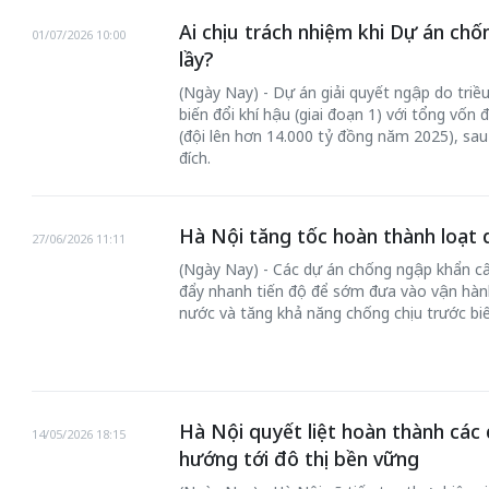
Ai chịu trách nhiệm khi Dự án ch
01/07/2026 10:00
lầy?
(Ngày Nay) - Dự án giải quyết ngập do triề
biến đổi khí hậu (giai đoạn 1) với tổng vốn
(đội lên hơn 14.000 tỷ đồng năm 2025), sa
đích.
Hà Nội tăng tốc hoàn thành loạt
27/06/2026 11:11
Bắc Biên - Giữ
(Ngày Nay) - Các dự án chống ngập khẩn cấ
 đến chơi nhà
làng ven sông
đẩy nhanh tiến độ để sớm đưa vào vận hàn
nước và tăng khả năng chống chịu trước biế
Nội
TS. Trần Kim Hào
Hà Nội quyết liệt hoàn thành các
14/05/2026 18:15
hướng tới đô thị bền vững