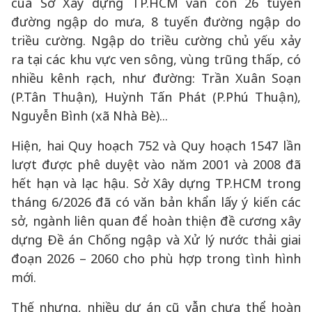
của Sở Xây dựng TP.HCM vẫn còn 26 tuyến
đường ngập do mưa, 8 tuyến đường ngập do
triều cường. Ngập do triều cường chủ yếu xảy
ra tại các khu vực ven sông, vùng trũng thấp, có
nhiều kênh rạch, như đường: Trần Xuân Soạn
(P.Tân Thuận), Huỳnh Tấn Phát (P.Phú Thuận),
Nguyễn Bình (xã Nhà Bè)...
Hiện, hai Quy hoạch 752 và Quy hoạch 1547 lần
lượt được phê duyệt vào năm 2001 và 2008 đã
hết hạn và lạc hậu. Sở Xây dựng TP.HCM trong
tháng 6/2026 đã có văn bản khẩn lấy ý kiến các
sở, ngành liên quan để hoàn thiện đề cương xây
dựng Đề án Chống ngập và Xử lý nước thải giai
đoạn 2026 – 2060 cho phù hợp trong tình hình
mới.
Thế nhưng, nhiều dự án cũ vẫn chưa thể hoàn