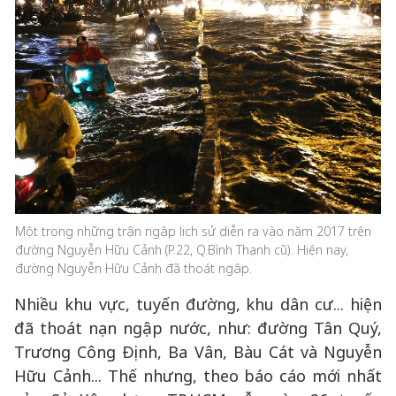
Một trong những trận ngập lịch sử diễn ra vào năm 2017 trên
đường Nguyễn Hữu Cảnh (P.22, Q.Bình Thạnh cũ). Hiện nay,
đường Nguyễn Hữu Cảnh đã thoát ngập.
Nhiều khu vực, tuyến đường, khu dân cư... hiện
đã thoát nạn ngập nước, như: đường Tân Quý,
Trương Công Định, Ba Vân, Bàu Cát và Nguyễn
Hữu Cảnh... Thế nhưng, theo báo cáo mới nhất