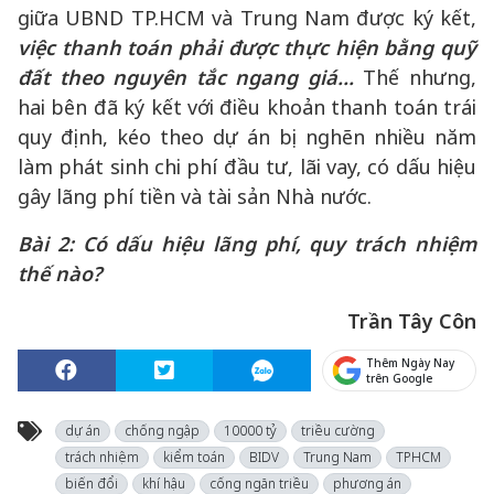
giữa UBND TP.HCM và Trung Nam được ký kết,
việc thanh toán phải được thực hiện bằng quỹ
đất
theo nguyên tắc ngang giá...
Thế nhưng,
hai bên đã ký kết với điều khoản thanh toán trái
quy định, kéo theo dự án bị nghẽn nhiều năm
làm phát sinh chi phí đầu tư, lãi vay, có dấu hiệu
gây lãng phí tiền và tài sản Nhà nước.
Bài 2:
Có dấu hiệu lãng phí,
quy
trách nhiệm
thế nào?
Trần Tây Côn
Thêm Ngày Nay
trên Google
dự án
chống ngập
10000 tỷ
triều cường
trách nhiệm
kiểm toán
BIDV
Trung Nam
TPHCM
biến đổi
khí hậu
cống ngăn triều
phương án