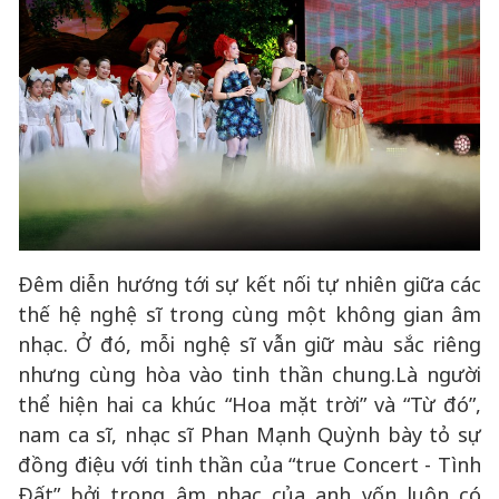
Đêm diễn hướng tới sự kết nối tự nhiên giữa các
thế hệ nghệ sĩ trong cùng một không gian âm
nhạc. Ở đó, mỗi nghệ sĩ vẫn giữ màu sắc riêng
nhưng cùng hòa vào tinh thần chung.Là người
thể hiện hai ca khúc “Hoa mặt trời” và “Từ đó”,
nam ca sĩ, nhạc sĩ Phan Mạnh Quỳnh bày tỏ sự
đồng điệu với tinh thần của “true Concert - Tình
Đất” bởi trong âm nhạc của anh vốn luôn có