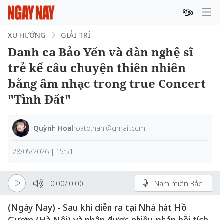
XU HƯỚNG
GIẢI TRÍ
Danh ca Bảo Yến và dàn nghệ sĩ
trẻ kể câu chuyện thiên nhiên
bằng âm nhạc trong true Concert
"Tình Đất"
Quỳnh Hoa
hoatq.hani@gmail.com
28/05/2026 | 15:51
0:00
/
0:00
Nam miền Bắc
(Ngày Nay) - Sau khi diễn ra tại Nhà hát Hồ
Gươm (Hà Nội) và nhận được nhiều phản hồi tích