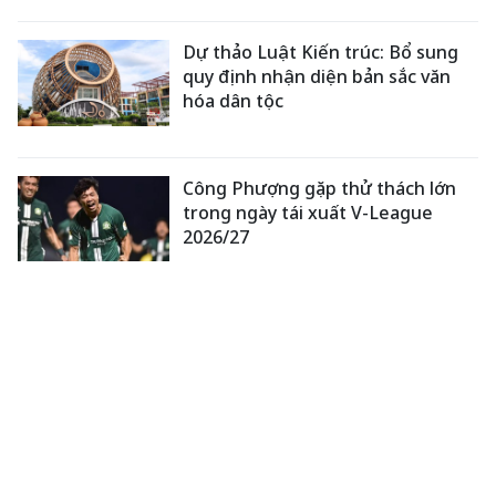
Dự thảo Luật Kiến trúc: Bổ sung
quy định nhận diện bản sắc văn
hóa dân tộc
Công Phượng gặp thử thách lớn
trong ngày tái xuất V-League
2026/27
Chủ tịch Quốc hội Trần Thanh
Mẫn tiếp Đại sứ Hoa Kỳ Jennifer
Wicks
XEM THÊM