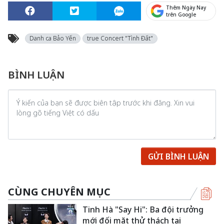
Thêm Ngày Nay
trên Google
Danh ca Bảo Yến
true Concert "Tình Đất"
BÌNH LUẬN
GỬI BÌNH LUẬN
CÙNG CHUYÊN MỤC
Tinh Hà "Say Hi": Ba đội trưởng
mới đối mặt thử thách tại