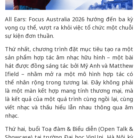
All Ears: Focus Australia 2026 hướng đến ba kỳ
vọng cụ thể, vượt ra khỏi việc tổ chức một chuỗi
sự kiện đơn thuần.
Thứ nhất, chương trình đặt mục tiêu tạo ra một
sản phẩm hợp tác âm nhạc hữu hình – một bài
hát được đồng sáng tác bởi Mỹ Anh và Matthew
Ifield – nhằm mở ra một mô hình hợp tác có
thể nhân rộng trong tương lai. Đây không phải
là một màn kết hợp mang tính thương mại, mà
là kết quả của một quá trình cùng ngồi lại, cùng
viết nhạc và thấu hiểu lẫn nhau thông qua âm
nhạc.
Thứ hai, buổi Toạ đàm & Biểu diễn (Open Talk &
Showcase) tại trường Đại học VinUni, Hà Nội kỳ