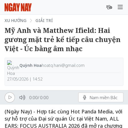
XU HƯỚNG
GIẢI TRÍ
Mỹ Anh và Matthew Ifield: Hai
gương mặt trẻ kể tiếp câu chuyện
Việt - Úc bằng âm nhạc
Quỳnh Hoa
hoatq.hani@gmail.com
27/05/2026 | 14:52
0:00
/
0:00
Nam miền Bắc
(Ngày Nay) - Hợp tác cùng Hot Panda Media, với
sự hỗ trợ của Đại sứ quán Úc tại Việt Nam, ALL
EARS: FOCUS AUSTRALIA 2026 đã mở ra chương