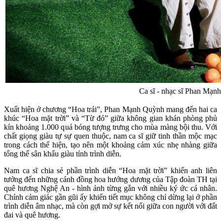
Ca sĩ - nhạc sĩ Phan Mạn
Xuất hiện ở chương “Hoa trái”, Phan Mạnh Quỳnh mang đến hai ca
khúc “Hoa mặt trời” và “Từ đó” giữa không gian khán phòng phủ
kín khoảng 1.000 quả bóng tượng trưng cho mùa màng bội thu. Với
chất giọng giàu tự sự quen thuộc, nam ca sĩ giữ tinh thần mộc mạc
trong cách thể hiện, tạo nên một khoảng cảm xúc nhẹ nhàng giữa
tổng thể sân khấu giàu tính trình diễn.
Nam ca sĩ chia sẻ phần trình diễn “Hoa mặt trời” khiến anh liên
tưởng đến những cánh đồng hoa hướng dương của Tập đoàn TH tại
quê hương Nghệ An - hình ảnh từng gắn với nhiều ký ức cá nhân.
Chính cảm giác gần gũi ấy khiến tiết mục không chỉ dừng lại ở phần
trình diễn âm nhạc, mà còn gợi mở sự kết nối giữa con người với đất
đai và quê hương.