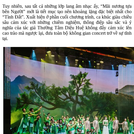
Tuy nhiên, sau tất cả những lớp lang âm nhạc ấy, “Mãi nương tựa
bên Người” mới là tiết mục tạo nên khoảng lặng đặc biệt nhất cho
“Tình Đất”. Xuất hiện ở phần cuối chương trình, ca khúc giàu chiều
sâu cảm xúc với những chiêm nghiệm, thông điệp sâu sắc và ý
nghĩa của tác giả Thường Tâm Diệu Huệ không đẩy cảm xúc lên
cao trào mà ngược lại, đưa toàn bộ không gian concert trở về sự tĩnh
tại.