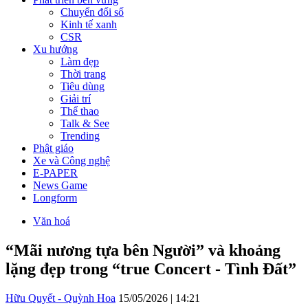
Chuyển đổi số
Kinh tế xanh
CSR
Xu hướng
Làm đẹp
Thời trang
Tiêu dùng
Giải trí
Thể thao
Talk & See
Trending
Phật giáo
Xe và Công nghệ
E-PAPER
News Game
Longform
Văn hoá
“Mãi nương tựa bên Người” và khoảng
lặng đẹp trong “true Concert - Tình Đất”
Hữu Quyết - Quỳnh Hoa
15/05/2026 | 14:21