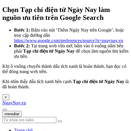
Chọn Tạp chí điện tử Ngày Nay làm
nguồn ưu tiên trên Google Search
Bước 1:
Bấm vào nút ‘Thêm Ngày Nay trên Google’, hoặc
truy cập đường dẫn
https://www.google.com/preferences/source?q=ngaynay.vn
Bước 2:
Tại trang web vừa mở, bấm vào ô vuông nằm bên
phải
Tạp chí điện tử Ngày Nay
để chọn làm nguồn tìm kiếm
ưu tiên.
Khi ô vuông chuyển thành dấu tích xanh là hoàn thành, bạn đọc có
thể đóng trang web trên.
Khi nhìn thấy dấu tích xanh bên cạnh
Tạp chí điện tử Ngày Nay
là
đã hoàn thành.
×
NgayNay.vn
menubar
Trang chủ