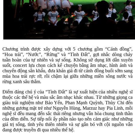
Chương trình được xây dựng với 5 chương gồm “Cánh đồng”,
“Hoa trái”, “Nước”, “Rừng” và “Tình Đất”, gợi nhắc dòng chảy
tuần hoàn của tự nhiên và sự sống. Không sử dụng lời dẫn xuyên
suốt, concert lựa chọn cách kể chuyện bằng âm nhạc, hình ảnh và
chuyển động sân khấu, đưa khán giả đi từ cánh đồng buổi sớm sang
mùa hoa trái rực rỡ, rồi chậm lại giữa những miền sông nước và
rừng xanh sâu thẳm.
Điểm đáng chú ý của “Tình Đất” là sự xuất hiện của nhiều nghệ sĩ
thuộc các thế hệ và màu sắc âm nhạc khác nhau. Từ những giọng ca
giàu trải nghiệm như Bảo Yến, Phan Mạnh Quỳnh, Thùy Chi đến
những gương mặt trẻ như Nguyễn Hùng, Marzuz hay Pia Linh, mỗi
nghệ sĩ đều mang đến sắc thái riêng nhưng vẫn hòa chung tinh thần
của đêm diễn. Sự tiếp nối ấy phần nào tạo nên cảm giác như những
giá trị sống, tình yêu thiên nhiên và sự gắn bó với cội nguồn vẫn
đang được truyền đi qua nhiều thế hệ.