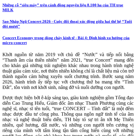
Những cỗ “siêu máy” trên cánh đồng nguyên liệu 8.100 ha của TH true
MILK
Sao Nhập Ngũ Concert 2026 - Cuộc đối thoại xúc động giữa hai thế hệ “Tuổi
đôi mươi”
Concert Economy trong dòng chảy kinh tế - Bài 4: Định hình xu hướng của
micro-concert
Khởi nguồn từ năm 2019 với chủ đề “Nước” và tiếp nối bằng
“Thanh âm của thiên nhiên” năm 2021, “true Concert” mang đến
cho khán giả những trải nghiệm khác nhau trong hành trình nghệ
thuật giàu cảm xúc, nơi thiên nhiên không chỉ là chất liệu mà còn trở
thành nguồn cảm hứng xuyên suốt chương trình. Bước sang năm
2026, hành trình ấy tiếp tục với chương thứ ba mang tên “Tình
Đất”, tôn vinh nơi khởi sinh, nâng đỡ và nuôi dưỡng con người.
Được thực hiện bởi ê-kíp sáng tạo, giàu kinh nghiệm gồm Tổng đạo
diễn Cao Trung Hiếu, Giám đốc âm nhạc Thanh Phương cùng các
nghệ sĩ, nhạc sĩ tên tuổi, “true CONCERT – Tình đất” là một đêm
nhạc được đầu tư công phu. Thông qua ngôn ngữ tinh tế của âm
nhạc và nghệ thuật biểu diễn, TH bày tỏ sự tri ân tới Mẹ Thiên
nhiên, quê hương, đất nước, và những con người trên cương vị
riêng của mình với tấm lòng tận tâm cống hiến cùng với những
người lao động, các nhà khoa học trong nước và quốc tế, các đối