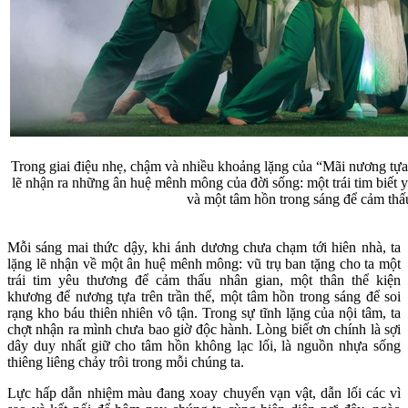
Trong giai điệu nhẹ, chậm và nhiều khoảng lặng của “Mãi nương tựa
lẽ nhận ra những ân huệ mênh mông của đời sống: một trái tim biết y
và một tâm hồn trong sáng để cảm thấu
Mỗi sáng mai thức dậy, khi ánh dương chưa chạm tới hiên nhà, ta
lặng lẽ nhận về một ân huệ mênh mông: vũ trụ ban tặng cho ta một
trái tim yêu thương để cảm thấu nhân gian, một thân thể kiện
khương để nương tựa trên trần thế, một tâm hồn trong sáng để soi
rạng kho báu thiên nhiên vô tận. Trong sự tĩnh lặng của nội tâm, ta
chợt nhận ra mình chưa bao giờ độc hành. Lòng biết ơn chính là sợi
dây duy nhất giữ cho tâm hồn không lạc lối, là nguồn nhựa sống
thiêng liêng chảy trôi trong mỗi chúng ta.
Lực hấp dẫn nhiệm màu đang xoay chuyển vạn vật, dẫn lối các vì