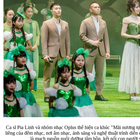
Ca sĩ Pia Linh và nhóm nhạc Oplus thể hiện ca khúc "Mãi nương tựa
liêng của đêm nhạc, nơi âm nhạc, ánh sáng và nghệ thuật trình diễn 
là mạch nguồn nuôi dưỡng tâm hồn, kết nối con người v