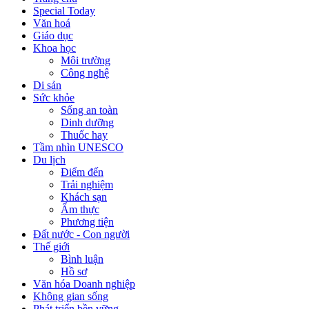
Special Today
Văn hoá
Giáo dục
Khoa học
Môi trường
Công nghệ
Di sản
Sức khỏe
Sống an toàn
Dinh dưỡng
Thuốc hay
Tầm nhìn UNESCO
Du lịch
Điểm đến
Trải nghiệm
Khách sạn
Ẩm thực
Phương tiện
Đất nước - Con người
Thế giới
Bình luận
Hồ sơ
Văn hóa Doanh nghiệp
Không gian sống
Phát triển bền vững