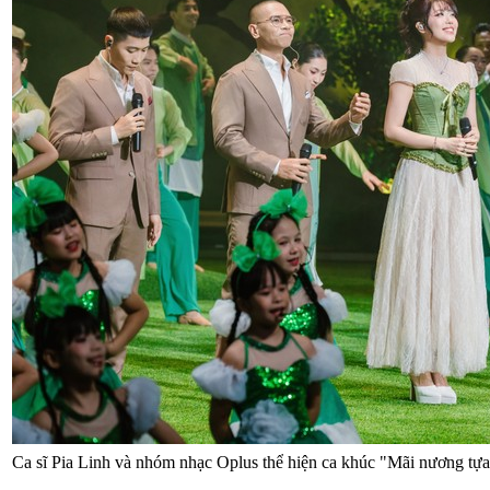
Ca sĩ Pia Linh và nhóm nhạc Oplus thể hiện ca khúc "Mãi nương tự