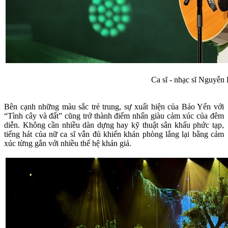
Ca sĩ - nhạc sĩ Nguyễn
Bên cạnh những màu sắc trẻ trung, sự xuất hiện của Bảo Yến với
“Tình cây và đất” cũng trở thành điểm nhấn giàu cảm xúc của đêm
diễn. Không cần nhiều dàn dựng hay kỹ thuật sân khấu phức tạp,
tiếng hát của nữ ca sĩ vẫn đủ khiến khán phòng lắng lại bằng cảm
xúc từng gắn với nhiều thế hệ khán giả.