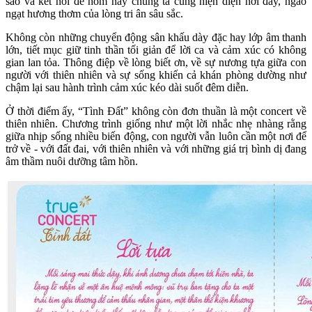
sao và kết nối để hôm nay chúng ta cùng hiện diện nơi đây, ngào
ngạt hương thơm của lòng tri ân sâu sắc.
Không còn những chuyển động sân khấu dày đặc hay lớp âm thanh
lớn, tiết mục giữ tinh thần tối giản để lời ca và cảm xúc có không
gian lan tỏa. Thông điệp về lòng biết ơn, về sự nương tựa giữa con
người với thiên nhiên và sự sống khiến cả khán phòng dường như
chậm lại sau hành trình cảm xúc kéo dài suốt đêm diễn.
Ở thời điểm ấy, “Tình Đất” không còn đơn thuần là một concert về
thiên nhiên. Chương trình giống như một lời nhắc nhẹ nhàng rằng
giữa nhịp sống nhiều biến động, con người vẫn luôn cần một nơi để
trở về - với đất đai, với thiên nhiên và với những giá trị bình dị đang
âm thầm nuôi dưỡng tâm hồn.