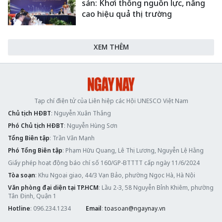
sản: Khơi thông nguồn lực, nâng
cao hiệu quả thị trường
XEM THÊM
Tạp chí điện tử của Liên hiệp các Hội UNESCO Việt Nam
Chủ tịch HĐBT
: Nguyễn Xuân Thắng
Phó Chủ tịch HĐBT
: Nguyễn Hùng Sơn
Tổng Biên tập
: Trần Văn Mạnh
Phó Tổng Biên tập
: Phạm Hữu Quang, Lê Thị Lương, Nguyễn Lệ Hằng
Giấy phép hoạt động báo chí số 160/GP-BTTTT cấp ngày 11/6/2024
Tòa soạn
: Khu Ngoại giao, 44/3 Vạn Bảo, phường Ngọc Hà, Hà Nội
Văn phòng đại diện tại TP.HCM
: Lầu 2-3, 58 Nguyễn Bỉnh Khiêm, phường
Tân Định, Quận 1
Hotline
: 096.234.1234
Email
:
toasoan@ngaynay.vn