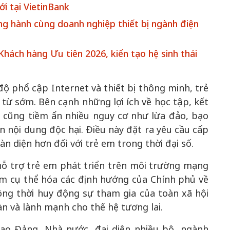
i tại VietinBank
g hành cùng doanh nghiệp thiết bị ngành điện
Khách hàng Ưu tiên 2026, kiến tạo hệ sinh thái
ộ phổ cập Internet và thiết bị thông minh, trẻ
ừ sớm. Bên cạnh những lợi ích về học tập, kết
Bắc Biên - Giữ một ngô
i nhà
ố cũng tiềm ẩn nhiều nguy cơ như lừa đảo, bạo
làng ven sông Hồng c
n nội dung độc hại. Điều này đặt ra yêu cầu cấp
Nội
n diện hơn đối với trẻ em trong thời đại số.
TS. Trần Kim Hào
hỗ trợ trẻ em phát triển trên môi trường mạng
ằm cụ thể hóa các định hướng của Chính phủ về
ng thời huy động sự tham gia của toàn xã hội
n và lành mạnh cho thế hệ tương lai.
ạo Đảng, Nhà nước, đại diện nhiều bộ, ngành