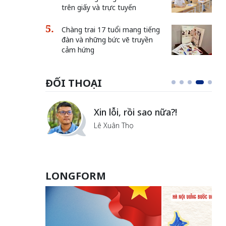
trên giấy và trực tuyến
Chàng trai 17 tuổi mang tiếng
đàn và những bức vẽ truyền
cảm hứng
ĐỐI THOẠI
i
Xin lỗi, rồi sao nữa?!
ủa Hà
Lê Xuân Thọ
LONGFORM