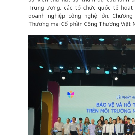
Trung ương, các tổ chức quốc tế hoạt
doanh nghiệp công nghệ lớn. Chương
Thương mại Cổ phần Công Thương Việt N
 gia
50 năm Việt Na
hơi
nhập UNESCO:
 hình
Hà Nội vững bước vào
nguồn nội lực vă
ỳ 2:
không gian phát triển
định hình vị thế
tác
mới - Kỳ 5: Thủ đô qua
tạo | Kỳ 4: Sán
hát
lăng kính số hóa
làm nên diện m