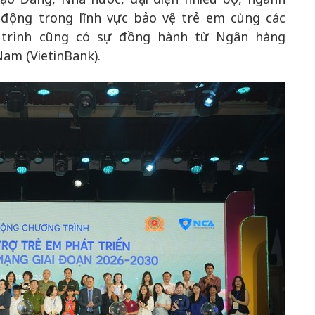
 động trong lĩnh vực bảo vệ trẻ em cùng các
 trình cũng có sự đồng hành từ Ngân hàng
am (VietinBank).
50 năm Việt 
m gia
50 năm Việt Nam gia
nhập UNESCO
 Khơi
nhập UNESCO: Khơi
nguồn nội lực 
n hóa,
nguồn nội lực văn hóa,
định hình vị t
 kiến
định hình vị thế kiến
tạo | Kỳ 1: K
g kiến
tạo | Kỳ 3: Hội nhập
hòa bình thể h
ạo mới
quốc tế bằng bản lĩnh
quyết định l
Việt Nam