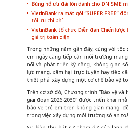
Bùng nổ ưu đãi lớn dành cho DN SME mớ
VietinBank ra mắt gói “SUPER FREE” đồn
tối ưu chi phí
VietinBank tổ chức Diễn đàn Chiến lược 
giá trị toàn diện
Trong những năm gần đây, cùng với tốc đ
em ngày càng tiếp cận môi trường mạng t
chiến của những chiếc
Khách đến chơ
nối và phát triển kỹ năng, không gian s
vàng” trên không gian
Lê Hiền
lực mạng, xâm hại trực tuyến hay tiếp cậ
thiết phải xây dựng một cơ chế bảo vệ toà
 Nam
Trên cơ sở đó, Chương trình “Bảo vệ và 
giai đoạn 2026-2030” được triển khai nh
bảo vệ trẻ em trên không gian mạng, đồ
trong việc xây dựng môi trường số an toà
Sự kiện thu hút sự tham dự của lãnh đ