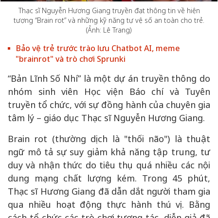
Thạc sĩ Nguyễn Hương Giang truyền đạt thông tin về hiện
tượng “Brain rot” và những kỹ năng tự vệ số an toàn cho trẻ.
(Ảnh: Lê Trang)
Bảo vệ trẻ trước trào lưu Chatbot AI, meme
"brainrot" và trò chơi Sprunki
“Bản Lĩnh Số Nhí” là một dự án truyền thông do
nhóm sinh viên Học viện Báo chí và Tuyên
truyền tổ chức, với sự đồng hành của chuyên gia
tâm lý – giáo dục Thạc sĩ Nguyễn Hương Giang.
Brain rot (thường dịch là "thối não") là thuật
ngữ mô tả sự suy giảm khả năng tập trung, tư
duy và nhận thức do tiêu thụ quá nhiều các nội
dung mạng chất lượng kém. Trong 45 phút,
Thạc sĩ Hương Giang đã dẫn dắt người tham gia
qua nhiều hoạt động thực hành thú vị. Bằng
cách tổ chức các trò chơi tương tác, diễn giả đã