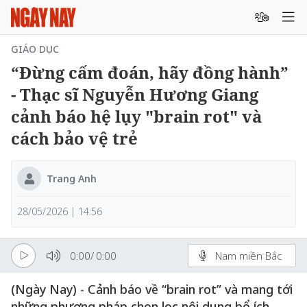
GIÁO DỤC
“Đừng cấm đoán, hãy đồng hành”
- Thạc sĩ Nguyễn Hương Giang
cảnh báo hệ lụy "brain rot" và
cách bảo vệ trẻ
Trang Anh
28/05/2026 | 14:56
0:00
/
0:00
Nam miền Bắc
(Ngày Nay) - Cảnh báo về “brain rot” và mang tới
những phương pháp chọn lọc nội dung bổ ích