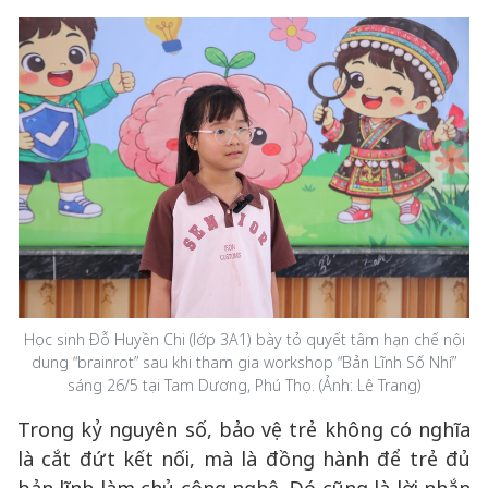
Học sinh Đỗ Huyền Chi (lớp 3A1) bày tỏ quyết tâm hạn chế nội
dung “brainrot” sau khi tham gia workshop “Bản Lĩnh Số Nhí”
sáng 26/5 tại Tam Dương, Phú Thọ. (Ảnh: Lê Trang)
Trong kỷ nguyên số, bảo vệ trẻ không có nghĩa
là cắt đứt kết nối, mà là đồng hành để trẻ đủ