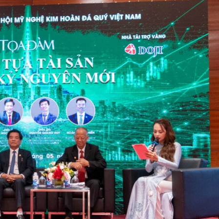
 một ngôi
Xin lỗi, rồi sao nữa?!
 Hồng của Hà
Lê Xuân Thọ