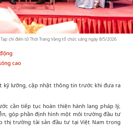
50 năm Việt Nam gia
Tạp chí điện tử Thời Trang Vàng tổ chức sáng ngày 8/5/2026.
m gia
nhập UNESCO: Khơi
50 năm Việt 
 Khơi
nguồn nội lực văn hóa,
nhập UNESCO
 động
n hóa,
định hình vị thế kiến
nguồn nội lực, 
 sóng cao
 kiến
tạo | Kỳ 1: Khát vọng
vị thế kiến tạo
 nhập
hòa bình thể hiện trong
Chuyển hóa 
n lĩnh
quyết định lịch sử
thành động l
 kỹ lưỡng, cập nhật thông tin trước khi đưa ra
triển
ớc cần tiếp tục hoàn thiện hành lang pháp lý,
tiễn, góp phần định hình một môi trường đầu tư
 thị trường tài sản đầu tư tại Việt Nam trong