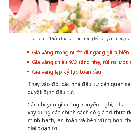
Tọa đàm “Điểm tựa tài sản trong kỷ nguyên mới”, do 
50 năm Việt Nam gia
50 năm Việt Na
nhập UNESCO: Khơi
nhập UNESCO:
Giá vàng trong nước đi ngang giữa biến
 vào
nguồn nội lực văn hóa,
nguồn nội lực vă
Giá vàng chiều 9/3 tăng nhẹ, rủi ro lướt
riển
định hình vị thế kiến
định hình vị thế
ô qua
tạo | Kỳ 4: Sáng kiến
tạo | Kỳ 3: Hội
Giá vàng lập kỷ lục toàn cầu
a
làm nên diện mạo mới
quốc tế bằng bả
Thay vào đó, các nhà đầu tư cần quan sát
Việt Nam
quyết định đầu tư.
Các chuyên gia cũng khuyến nghị, nhà nư
xây dựng các chính sách có giá trị thực 
minh bạch, an toàn và bền vững hơn cho
giai đoạn tới.