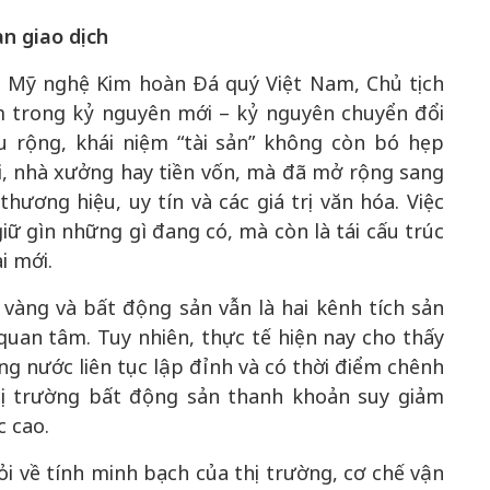
n giao dịch
i Mỹ nghệ Kim hoàn Đá quý Việt Nam, Chủ tịch
 trong kỷ nguyên mới – kỷ nguyên chuyển đổi
âu rộng, khái niệm “tài sản” không còn bó hẹp
i, nhà xưởng hay tiền vốn, mà đã mở rộng sang
 thương hiệu, uy tín và các giá trị văn hóa. Việc
giữ gìn những gì đang có, mà còn là tái cấu trúc
i mới.
 vàng và bất động sản vẫn là hai kênh tích sản
uan tâm. Tuy nhiên, thực tế hiện nay cho thấy
ong nước liên tục lập đỉnh và có thời điểm chênh
 thị trường bất động sản thanh khoản suy giảm
 cao.
i về tính minh bạch của thị trường, cơ chế vận