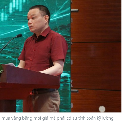
mua vàng bằng mọi giá mà phải có sự tính toán kỹ lưỡng.