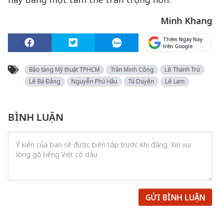
Minh Khang
Thêm Ngày Nay
trên Google
Bảo tàng Mỹ thuật TPHCM
Trần Minh Công
Lê Thanh Trừ
Lê Bá Đảng
Nguyễn Phú Hậu
Tú Duyên
Lê Lam
BÌNH LUẬN
GỬI BÌNH LUẬN