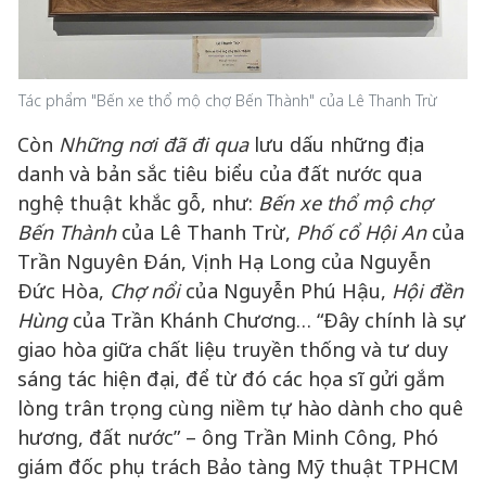
Tác phẩm "Bến xe thổ mộ chợ Bến Thành" của Lê Thanh Trừ
Còn
Những nơi đã đi qua
lưu dấu những địa
danh và bản sắc tiêu biểu của đất nước qua
nghệ thuật khắc gỗ, như:
Bến xe thổ mộ chợ
Bến Thành
của Lê Thanh Trừ,
Phố cổ Hội An
của
Trần Nguyên Đán, Vịnh Hạ Long của Nguyễn
Đức Hòa,
Chợ nổi
của Nguyễn Phú Hậu,
Hội đền
Hùng
của Trần Khánh Chương… “Đây chính là sự
giao hòa giữa chất liệu truyền thống và tư duy
sáng tác hiện đại, để từ đó các họa sĩ gửi gắm
lòng trân trọng cùng niềm tự hào dành cho quê
hương, đất nước” – ông Trần Minh Công, Phó
giám đốc phụ trách Bảo tàng Mỹ thuật TPHCM