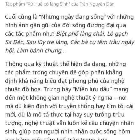
Tác phẩm "Xứ Huế có làng Sình" của Trần Nguyên Đán
Cuối cùng là “Những ngày đang sống” với những
hình ảnh gần gũi của đời sống đương đại qua
các tác phẩm như:
Biệt phố làng chài, Lò gạch
Sa Đéc, Sau lũy tre làng, Các bà cụ têm trầu ngày
hội, Làm bánh chưng
…
Thông qua kỹ thuật thể hiện đa dạng, những
tác phẩm trong chuyên đề góp phần khẳng
định khả năng biểu đạt phong phú của nghệ
thuật đồ họa. Trưng bày “Miền lưu dấu” mang
đến một không gian nghệ thuật ý nghĩa – nơi
mà dù kiên định với truyền thống hay tìm tòi cái
mới, dù là mô tả thực tại hay suy tưởng trừu
tượng, nghệ thuật vẫn luôn kể câu chuyện nhân
sinh, giúp con người nhìn nhận cuộc sống hôm
nay bằng một tâm thế trân trọng hơn.