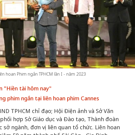
50 năm Việt 
m gia
50 năm Việt Nam gia
nhập UNESCO
 Khơi
nhập UNESCO: Khơi
nguồn nội lực 
n hóa,
nguồn nội lực văn hóa,
định hình vị t
 kiến
định hình vị thế kiến
tạo | Kỳ 1: K
g kiến
tạo | Kỳ 3: Hội nhập
hòa bình thể h
 Liên hoan Phim ngắn TPHCM lần I - năm 2023
ạo mới
quốc tế bằng bản lĩnh
quyết định l
Việt Nam
n "Hiền tài hôm nay"
ng phim ngắn tại liên hoan phim Cannes
BND TPHCM chỉ đạo; Hội Điện ảnh và Sở Văn
 phối hợp Sở Giáo dục và Đào tạo, Thành đoàn
ở ngành, đơn vị liên quan tổ chức. Liên hoan