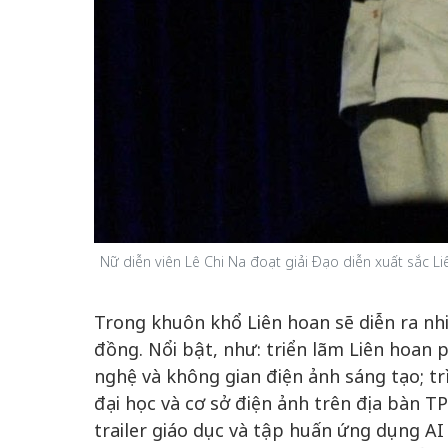
Nữ diễn viên Lê Chi Na đoạt giải Đạo diễn xuất sắc
Trong khuôn khổ Liên hoan sẽ diễn ra n
đồng. Nổi bật, như: triển lãm Liên hoan 
nghệ và không gian điện ảnh sáng tạo; tr
đại học và cơ sở điện ảnh trên địa bàn T
trailer giáo dục và tập huấn ứng dụng AI