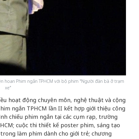
 Liên hoan Phim ngắn TPHCM với bộ phim "Người đàn bà ở trạm
xe"
hiều hoạt động chuyên môn, nghệ thuật và cộng
phim ngắn TPHCM lần II kết hợp giới thiệu công
ình chiếu phim ngắn tại các cụm rạp, trường
PHCM; cuộc thi thiết kế poster phim, sáng tạo
 trong làm phim dành cho giới trẻ; chương