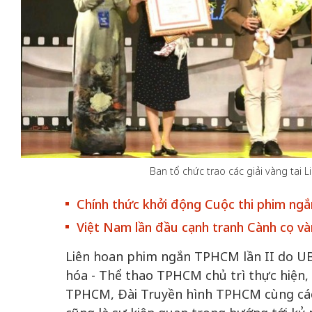
 gia
50 năm Việt Na
hơi
nhập UNESCO:
 hình
Hà Nội vững bước vào
nguồn nội lực vă
ỳ 2:
không gian phát triển
định hình vị thế
tác
mới - Kỳ 5: Thủ đô qua
tạo | Kỳ 4: Sán
Ban tổ chức trao các giải vàng tại
hát
lăng kính số hóa
làm nên diện m
Chính thức khởi động Cuộc thi phim ngắ
Việt Nam lần đầu cạnh tranh Cành cọ và
Liên hoan phim ngắn TPHCM lần II do U
hóa - Thể thao TPHCM chủ trì thực hiện,
TPHCM, Đài Truyền hình TPHCM cùng các s