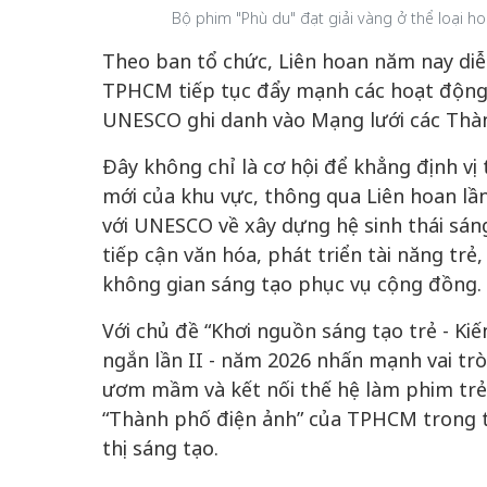
Bộ phim "Phù du" đạt giải vàng ở thể loại h
Theo ban tổ chức, Liên hoan năm nay diễn
TPHCM tiếp tục đẩy mạnh các hoạt động 
UNESCO ghi danh vào Mạng lưới các Thàn
Đây không chỉ là cơ hội để khẳng định 
mới của khu vực, thông qua Liên hoan lầ
với UNESCO về xây dựng hệ sinh thái sáng
tiếp cận văn hóa, phát triển tài năng trẻ
không gian sáng tạo phục vụ cộng đồng.
Với chủ đề “Khơi nguồn sáng tạo trẻ - Ki
ngắn lần II - năm 2026 nhấn mạnh vai tr
ươm mầm và kết nối thế hệ làm phim trẻ
“Thành phố điện ảnh” của TPHCM trong ti
thị sáng tạo.