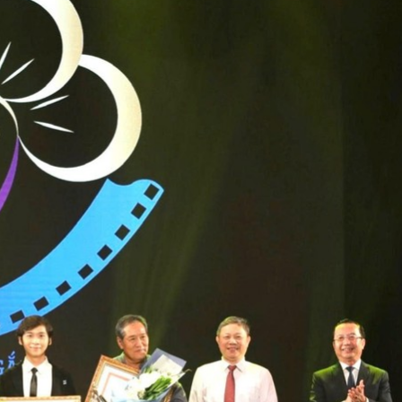
Bắc Biên - Giữ một ngôi
à
làng ven sông Hồng của H
Nội
TS. Trần Kim Hào