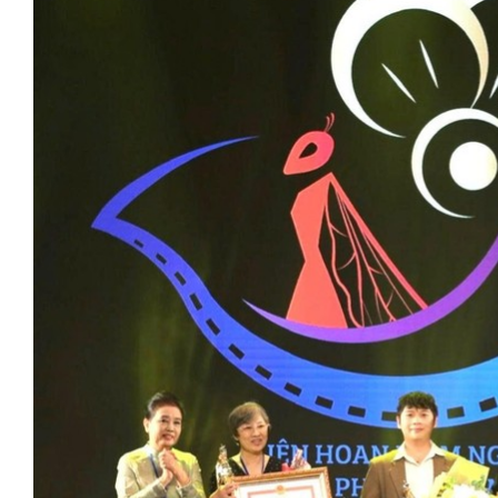
n của những chiếc
Khách đến chơi nh
” trên không gian
Lê Hiền