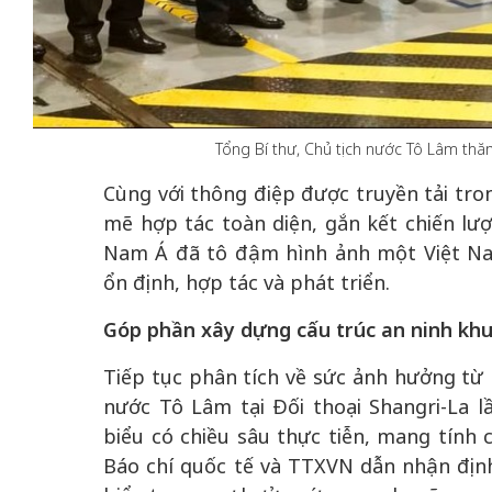
50 năm Việt Nam gia
50 năm Việt Na
Tổng Bí thư, Chủ tịch nước Tô Lâm th
nhập UNESCO: Khơi
nhập UNESCO:
 vào
nguồn nội lực văn hóa,
nguồn nội lực vă
Cùng với thông điệp được truyền tải tro
riển
định hình vị thế kiến
định hình vị thế
mẽ hợp tác toàn diện, gắn kết chiến lư
ô qua
tạo | Kỳ 4: Sáng kiến
tạo | Kỳ 3: Hội
Nam Á đã tô đậm hình ảnh một Việt Na
a
làm nên diện mạo mới
quốc tế bằng bả
ổn định, hợp tác và phát triển.
Việt Nam
Góp phần xây dựng cấu trúc an ninh kh
Tiếp tục phân tích về sức ảnh hưởng từ 
nước Tô Lâm tại Đối thoại Shangri-La lầ
biểu có chiều sâu thực tiễn, mang tính 
Báo chí quốc tế và TTXVN dẫn nhận định 