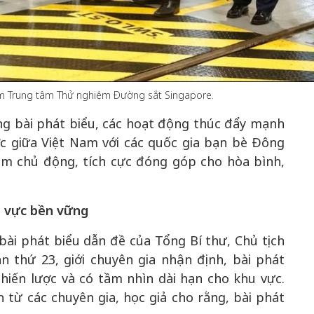
50 năm Việt Nam gia
m gia
nhập UNESCO: Khơi
50 năm Việt 
ăm Trung tâm Thử nghiệm Đường sắt Singapore.
 Khơi
nguồn nội lực văn hóa,
nhập UNESCO
n hóa,
định hình vị thế kiến
nguồn nội lực, 
ng bài phát biểu, các hoạt động thúc đẩy mạnh
 kiến
tạo | Kỳ 1: Khát vọng
vị thế kiến tạo
ợc giữa Việt Nam với các quốc gia bạn bè Đông
 nhập
hòa bình thể hiện trong
Chuyển hóa 
m chủ động, tích cực đóng góp cho hòa bình,
n lĩnh
quyết định lịch sử
thành động l
triển
u vực bền vững
bài phát biểu dẫn đề của Tổng Bí thư, Chủ tịch
n thứ 23, giới chuyên gia nhận định, bài phát
chiến lược và có tầm nhìn dài hạn cho khu vực.
từ các chuyên gia, học giả cho rằng, bài phát