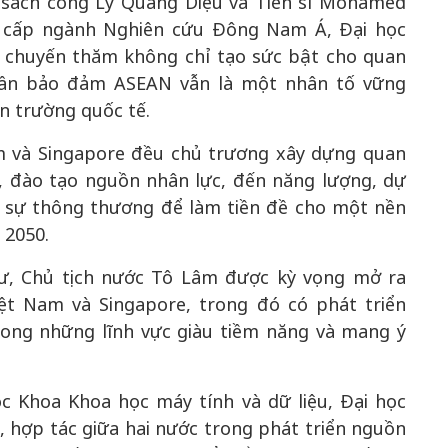
 sách công Lý Quang Diệu và Tiến sĩ Mohamed
o cấp ngành Nghiên cứu Đông Nam Á, Đại học
, chuyến thăm không chỉ tạo sức bật cho quan
hần bảo đảm ASEAN vẫn là một nhân tố vững
n trường quốc tế.
m và Singapore đều chủ trương xây dựng quan
, đào tạo nguồn nhân lực, đến năng lượng, dự
ra sự thông thương để làm tiền đề cho một nền
 2050.
ư, Chủ tịch nước Tô Lâm được kỳ vọng mở ra
ệt Nam và Singapore, trong đó có phát triển
rong những lĩnh vực giàu tiềm năng và mang ý
c Khoa Khoa học máy tính và dữ liệu, Đại học
 hợp tác giữa hai nước trong phát triển nguồn