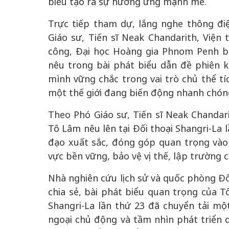
biểu tạo ra sự hưởng ứng mạnh mẽ.
Trực tiếp tham dự, lắng nghe thông đi
Giáo sư, Tiến sĩ Neak Chandarith, Viện
công, Đại học Hoàng gia Phnom Penh bà
nêu trong bài phát biểu dẫn đề phiên k
mình vững chắc trong vai trò chủ thể tí
một thế giới đang biến động nhanh chón
Theo Phó Giáo sư, Tiến sĩ Neak Chandari
Tô Lâm nêu lên tại Đối thoại Shangri-La
đạo xuất sắc, đóng góp quan trọng vào 
vực bền vững, bảo vệ vị thế, lập trường 
Nhà nghiên cứu lịch sử và quốc phòng Đ
chia sẻ, bài phát biểu quan trọng của T
Shangri-La lần thứ 23 đã chuyển tải m
ngoại chủ động và tầm nhìn phát triển q