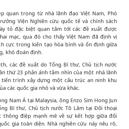
ệp quan trọng từ nhà lãnh đạo Việt Nam, Phó
 trưởng Viện Nghiên cứu quốc tế và chính sách
y tỏ đặc biệt quan tâm tới các đề xuất được
hai mạc, qua đó cho thấy Việt Nam đã định vị
ch cực trong kiến tạo hòa bình và ổn định giữa
g, khó đoán định.
th, các đề xuất do Tổng Bí thư, Chủ tịch nước
 lần thứ 23 phản ánh tầm nhìn của một nhà lãnh
tiến trình xây dựng một cấu trúc an ninh khu
của các quốc gia nhỏ và vừa khác.
ông Nam Á tại Malaysia, ông Enzo Sim Hong Jun
ổng Bí thư, Chủ tịch nước Tô Lâm tại Đối thoại
ột thông điệp mạnh mẽ về sự kết hợp giữa đối
uốc gia toàn diện. Nhà nghiên cứu này nêu rõ,