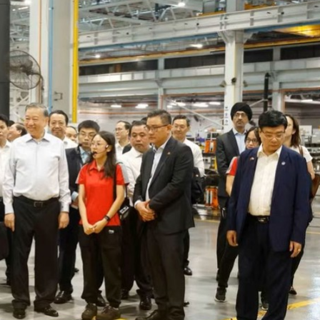
 một ngôi
Xin lỗi, rồi sao nữa?!
 Hồng của Hà
Lê Xuân Thọ