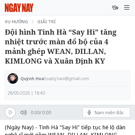
XU HƯỚNG
GIẢI TRÍ
Đội hình Tinh Hà “Say Hi” tăng
nhiệt trước màn đổ bộ của 4
mảnh ghép WEAN, DILLAN,
KIMLONG và Xuân Định KY
Quỳnh Hoa
hoatq.hani@gmail.com
28/05/2026 | 18:40
0:00
/
0:00
Nam miền Bắc
(Ngày Nay) - Tinh Hà “Say Hi” tiếp tục hé lộ dàn
nghệ sĩ mới gồm WEAN, DILLAN, KIMLONG,