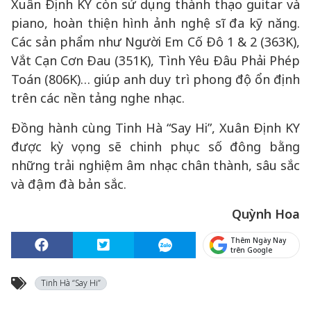
Xuân Định KY còn sử dụng thành thạo guitar và
piano, hoàn thiện hình ảnh nghệ sĩ đa kỹ năng.
Các sản phẩm như Người Em Cố Đô 1 & 2 (363K),
Vắt Cạn Cơn Đau (351K), Tình Yêu Đâu Phải Phép
Toán (806K)… giúp anh duy trì phong độ ổn định
trên các nền tảng nghe nhạc.
Đồng hành cùng Tinh Hà “Say Hi”, Xuân Định KY
được kỳ vọng sẽ chinh phục số đông bằng
những trải nghiệm âm nhạc chân thành, sâu sắc
và đậm đà bản sắc.
Quỳnh Hoa
Thêm Ngày Nay
trên Google
Tinh Hà “Say Hi”