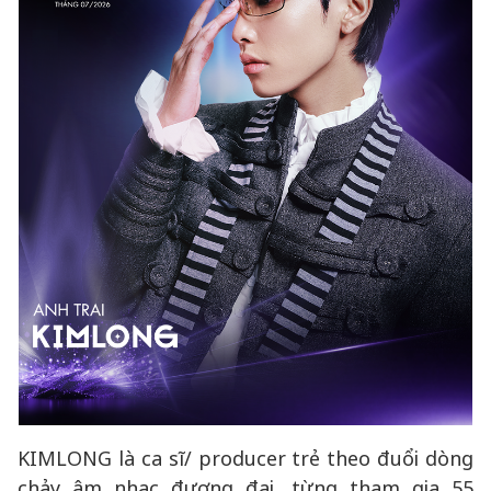
KIMLONG là ca sĩ/ producer trẻ theo đuổi dòng
chảy âm nhạc đương đại, từng tham gia 55