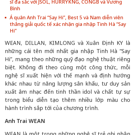
sĩ đa sắc với JSOL, HURRYKNG, CONGB và Vương
Bình
Á quân Anh Trai “Say Hi”, Best 5 và Nam diễn viên
thắng giải quốc tế xác nhận gia nhập Tinh Hà “Say
Hi”
WEAN, DILLAN, KIMLONG và Xuân Định KY là
những cái tên mới nhất gia nhập Tinh Hà “Say
Hi”, mang theo những quỹ đạo nghệ thuật riêng
biệt. Không đi theo cùng một công thức, mỗi
nghệ sĩ xuất hiện với thế mạnh và định hướng
khác nhau từ năng lượng sân khấu, tư duy sản
xuất âm nhạc đến tinh thần idol và chất tự sự
trong biểu diễn tạo thêm nhiều lớp màu cho
hành trình sắp tới của chương trình.
Anh Trai WEAN
WEAN là một trong những nghệ sĩ trẻ ghi nhận