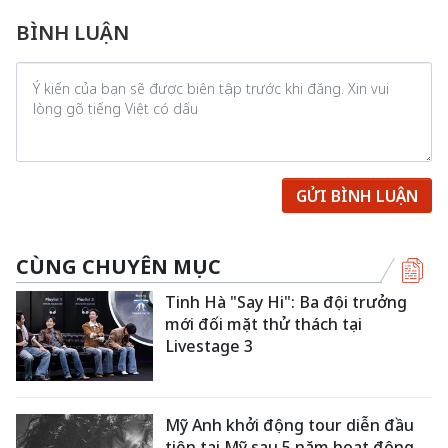
BÌNH LUẬN
GỬI BÌNH LUẬN
CÙNG CHUYÊN MỤC
Tinh Hà "Say Hi": Ba đội trưởng
mới đối mặt thử thách tại
Livestage 3
Mỹ Anh khởi động tour diễn đầu
tiên tại Mỹ sau 5 năm hoạt động