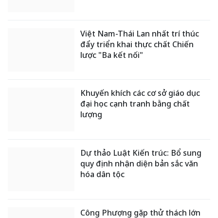
Thông cáo báo chí số 4, Kỳ họp
không thường lệ thứ Nhất, Quốc
hội khóa XVI
Sân khấu Mới của Hoài Linh “dời
nhà”
Tây Ban Nha: 100 người thiệt
mạng trong vụ vượt biển ồ ạt vào
Ceuta
Hàn Quốc tái khẳng định mục tiêu
chung sống hòa bình với Triều
Tiên