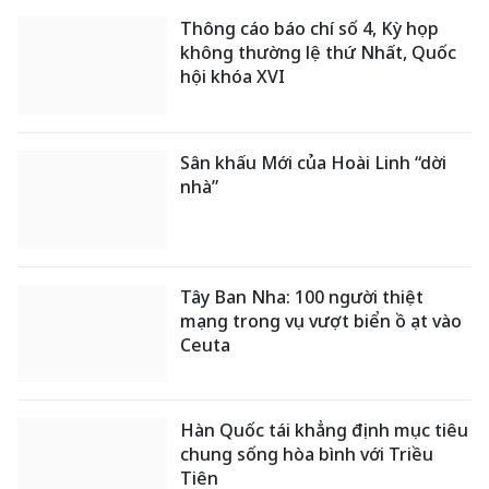
Công bố giải chạy cộng đồng FV
RUN gây quỹ hỗ trợ trẻ em nghèo
Eximbank tiếp tục triển khai lộ
trình hoàn thiện khung quản trị và
bộ máy điều hành theo Chiến lược
phát triển giai đoạn 2026 - 2030
TIN MỚI
Ngoại giao kinh tế: Kiến tạo hệ
sinh thái đồng hành và thúc đẩy
tự chủ công nghệ