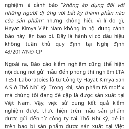
Mặc dù kết quả kiểm nghiệm có nội dung cảnh báo, nhưng nội
dung này không được ghi trên nhãn. Ảnh: Lê Xuân Thọ
Như vậy, với nội dung
“Được kiểm nghiệm da
liễu tại châu Âu - Không gây dị ứng”
in trên bao
bì sản phẩm là chưa thể hiện hết nội dung của
Báo cáo kiểm nghiệm, dễ gây nhầm lẫn cho
khách hàng là sản phẩm này không gây dị ứng.
Đáng chú ý, nội dung thứ hai của Báo cáo kiểm
nghiệm là cảnh báo “
không áp dụng đối với
những người dị ứng với bất kỳ thành phần nào
của sản phẩm”
nhưng không hiểu vì lí do gì,
Hayat Kimya Việt Nam không in nội dung cảnh
báo này lên bao bì. Đây là hành vi có dấu hiệu
không tuân thủ quy định tại Nghị định