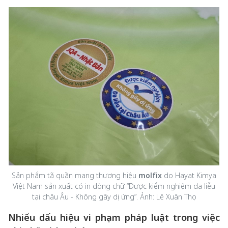
Sản phẩm tã quần mang thương hiệu
molfix
do Hayat Kimya
Việt Nam sản xuất có in dòng chữ “Được kiểm nghiệm da liễu
tại châu Âu - Không gây dị ứng”. Ảnh: Lê Xuân Thọ
Nhiểu dấu hiệu vi phạm pháp luật trong việc