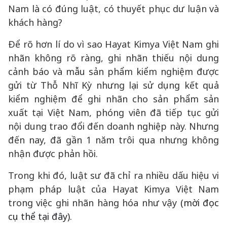
43/2017/NĐ-CP.
Ngoài ra, Báo cáo kiểm nghiệm cũng thể hiện
nội dung nơi gửi mẫu đến phòng thí nghiệm ITA
TEST Laboratoies là từ Công ty Hayat Kimya San
A.S ở Thổ Nhĩ Kỳ. Trong khi, sản phẩm tã molfix
mà chúng tôi đang đề cập là được sản xuất tại
Việt Nam. Vậy, việc sử dụng kết quả kiểm
nghiệm được thực hiện trên mẫu sản phẩm
được gửi đến từ công ty tại Thổ Nhĩ Kỳ, để in
trên bao bì sản phẩm được sản xuất tại Việt
Nam là có đúng luật, có thuyết phục dư luận và
khách hàng?
Để rõ hơn lí do vì sao Hayat Kimya Việt Nam ghi
nhãn không rõ ràng, ghi nhãn thiếu nội dung
cảnh báo và mẫu sản phẩm kiểm nghiệm được