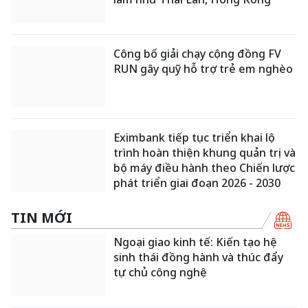
Nhà máy Nutifood đón nguồn
điện xanh
Vinamilk cùng Quỹ sữa Vươn cao
Việt Nam lan tỏa cơ hội và niềm
tin cho trẻ em Lâm Đồng
Văn Phú và Vlasta Premier - Phú
Thuận được vinh danh tại Dot
Property Vietnam Real Estate
Awards 2026
"Đồng sở hữu IP": Lần đầu tiên
Việt Nam có mô hình hợp tác triển
lãm như Thái Lan, Hong Kong