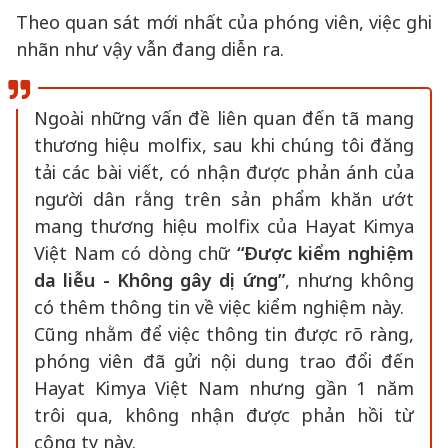
gửi từ Thỗ Nhĩ Kỳ nhưng lại sử dụng kết quả
kiểm nghiệm để ghi nhãn cho sản phẩm sản
xuất tại Việt Nam, phóng viên đã tiếp tục gửi
nội dung trao đổi đến doanh nghiệp này. Nhưng
đến nay, đã gần 1 năm trôi qua nhưng không
nhận được phản hồi.
Trong khi đó, luật sư đã chỉ ra nhiều dấu hiệu vi
phạm pháp luật của Hayat Kimya Việt Nam
trong việc ghi nhãn hàng hóa như vậy
(mời đọc
cụ thể tại đây)
.
Theo quan sát mới nhất của phóng viên, việc ghi
nhãn như vậy vẫn đang diễn ra.
Ngoài những vấn đề liên quan đến tã mang
thương hiệu molfix, sau khi chúng tôi đăng