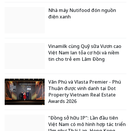
GỬI BÌNH LUẬN
CÙNG CHUYÊN MỤC
Hội nghị Tài chính Xanh Việt Nam
2026 - Khơi thông dòng vốn xanh
toàn cầu
Quảng Trị: Xây dựng văn hóa
doanh nghiệp gắn với bảo vệ môi
trường và trách nhiệm xã hội