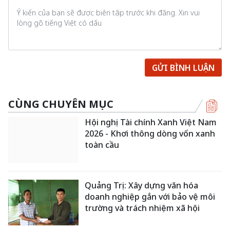
Khăn ướt molfix cũng được quảng bá là "Được kiểm
nghiệm da liễu - Không gây dị ứng" nhưng không rõ thêm
thông tin việc kiểm nghiệm này. Ảnh chụp màn hình
website molfix.vn
Ngày Nay
sẽ tiếp tục thông tin!
Lê Xuân Thọ
Thêm Ngày Nay
trên Google
Hayat Kimya Việt Nam
tã molfix
rủi ro cao về thuế
BÌNH LUẬN