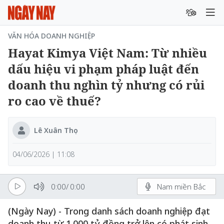
VĂN HÓA DOANH NGHIỆP
Hayat Kimya Việt Nam: Từ nhiều
dấu hiệu vi phạm pháp luật đến
doanh thu nghìn tỷ nhưng có rủi
ro cao về thuế?
Lê Xuân Thọ
04/06/2026 | 11:08
0:00
/
0:00
Nam miền Bắc
(Ngày Nay) - Trong danh sách doanh nghiệp đạt
doanh thu từ 1.000 tỷ đồng trở lên có phát sinh