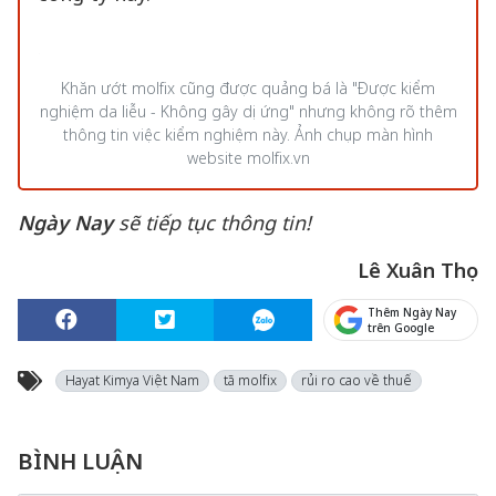
tải các bài viết, có nhận được phản ánh của
người dân rằng trên sản phẩm khăn ướt
mang thương hiệu molfix của Hayat Kimya
Việt Nam có dòng chữ
“Được kiểm nghiệm
da liễu - Không gây dị ứng”
, nhưng không
có thêm thông tin về việc kiểm nghiệm này.
Cũng nhằm để việc thông tin được rõ ràng,
phóng viên đã gửi nội dung trao đổi đến
Hayat Kimya Việt Nam nhưng gần 1 năm
trôi qua, không nhận được phản hồi từ
công ty này.