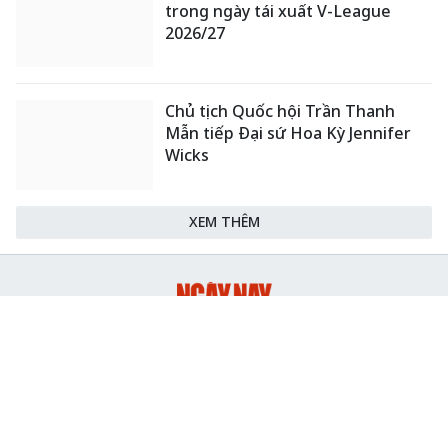
Việt Nam-Thái Lan nhất trí thúc
đẩy triển khai thực chất Chiến
lược "Ba kết nối"
Khuyến khích các cơ sở giáo dục
đại học cạnh tranh bằng chất
lượng
Dự thảo Luật Kiến trúc: Bổ sung
quy định nhận diện bản sắc văn
hóa dân tộc
Công Phượng gặp thử thách lớn