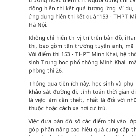
trường hoặc điểm thi. Người dùng chỉ cầ
động hiển thị kết quả tương ứng. Ví dụ,
ứng dụng hiển thị kết quả “153 - THPT Mi
Hà Nội.
50 năm Việt Nam gia
Không chỉ hiển thị vị trí trên bản đồ, iH
50 năm Việt Na
nhập UNESCO: Khơi
nhập UNESCO:
thi, bao gồm tên trường tuyển sinh, mã đ
 vào
nguồn nội lực văn hóa,
nguồn nội lực vă
Với điểm thi 153 - THPT Minh Khai, hệ th
riển
định hình vị thế kiến
định hình vị thế
sinh Trung học phổ thông Minh Khai, mã 
ô qua
tạo | Kỳ 4: Sáng kiến
tạo | Kỳ 3: Hội
phòng thi 26.
a
làm nên diện mạo mới
quốc tế bằng bả
Việt Nam
Thông qua tiện ích này, học sinh và phụ 
khảo sát đường đi, tính toán thời gian 
là việc làm cần thiết, nhất là đối với n
thuộc hoặc cách xa nơi cư trú.
Việc đưa bản đồ số các điểm thi vào lớ
góp phần nâng cao hiệu quả cung cấp thô