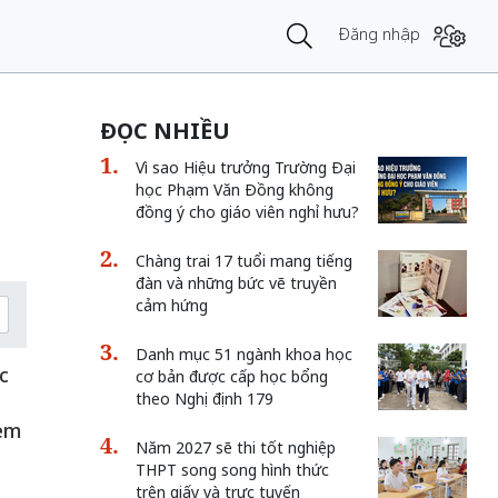
Đăng nhập
ĐỌC NHIỀU
Vì sao Hiệu trưởng Trường Đại
học Phạm Văn Đồng không
đồng ý cho giáo viên nghỉ hưu?
Chàng trai 17 tuổi mang tiếng
đàn và những bức vẽ truyền
cảm hứng
Danh mục 51 ngành khoa học
c
cơ bản được cấp học bổng
theo Nghị định 179
xem
Năm 2027 sẽ thi tốt nghiệp
THPT song song hình thức
trên giấy và trực tuyến