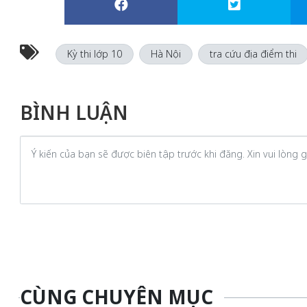
Kỳ thi lớp 10
Hà Nội
tra cứu địa điểm thi
BÌNH LUẬN
CÙNG CHUYÊN MỤC