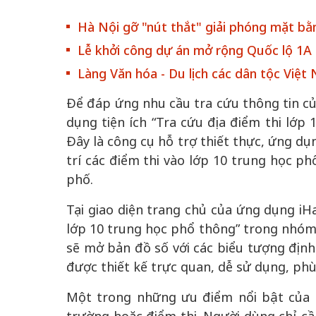
Hà Nội gỡ "nút thắt" giải phóng mặt bằn
Lễ khởi công dự án mở rộng Quốc lộ 1A
Làng Văn hóa - Du lịch các dân tộc Việ
Để đáp ứng nhu cầu tra cứu thông tin củ
dụng tiện ích “Tra cứu địa điểm thi lớp
Đây là công cụ hỗ trợ thiết thực, ứng dụ
Bắc Biên - Giữ
 đến chơi nhà
trí các điểm thi vào lớp 10 trung học p
làng ven sông
phố.
Nội
TS. Trần Kim Hào
Tại giao diện trang chủ của ứng dụng iH
lớp 10 trung học phổ thông” trong nhóm t
sẽ mở bản đồ số với các biểu tượng định v
được thiết kế trực quan, dễ sử dụng, phù
Một trong những ưu điểm nổi bật của t