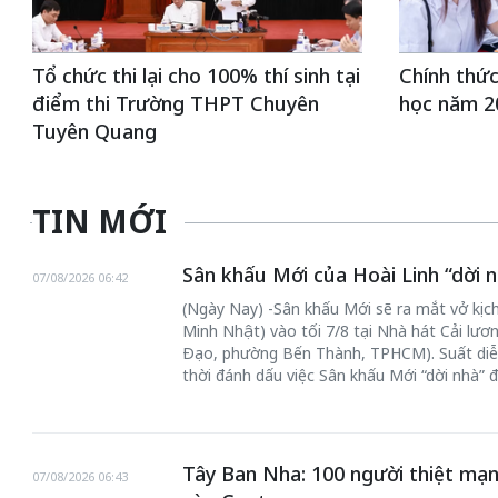
Tổ chức thi lại cho 100% thí sinh tại
Chính thức
điểm thi Trường THPT Chuyên
học năm 2
Tuyên Quang
TIN MỚI
Sân khấu Mới của Hoài Linh “dời n
07/08/2026 06:42
(Ngày Nay) -Sân khấu Mới sẽ ra mắt vở kịch
Minh Nhật) vào tối 7/8 tại Nhà hát Cải lư
Đạo, phường Bến Thành, TPHCM). Suất diễ
thời đánh dấu việc Sân khấu Mới “dời nhà” 
Tây Ban Nha: 100 người thiệt mạn
07/08/2026 06:43