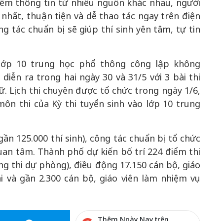
iếm thông tin từ nhiều nguồn khác nhau, người
hất, thuận tiện và dễ thao tác ngay trên điện
 tác chuẩn bị sẽ giúp thí sinh yên tâm, tự tin
 lớp 10 trung học phổ thông công lập không
iễn ra trong hai ngày 30 và 31/5 với 3 bài thi
. Lịch thi chuyên được tổ chức trong ngày 1/6,
môn thi của Kỳ thi tuyển sinh vào lớp 10 trung
(gần 125.000 thí sinh), công tác chuẩn bị tổ chức
uan tâm. Thành phố dự kiến bố trí 224 điểm thi
ng thi dự phòng), điều động 17.150 cán bộ, giáo
hi và gần 2.300 cán bộ, giáo viên làm nhiệm vụ
Thêm Ngày Nay trên