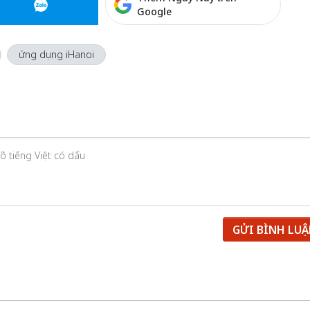
Google
ứng dụng iHanoi
GỬI BÌNH LU