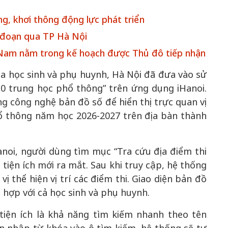
g, khơi thông động lực phát triển
 đoạn qua TP Hà Nội
t Nam nằm trong kế hoạch được Thủ đô tiếp nhận
a học sinh và phụ huynh, Hà Nội đã đưa vào sử
 10 trung học phổ thông” trên ứng dụng iHanoi.
ng công nghệ bản đồ số để hiển thị trực quan vị
 một ngôi
Xin lỗi, rồi sao nữa?!
hổ thông năm học 2026-2027 trên địa bàn thành
 Hồng của Hà
Lê Xuân Thọ
anoi, người dùng tìm mục “Tra cứu địa điểm thi
iện ích mới ra mắt. Sau khi truy cập, hệ thống
ị thể hiện vị trí các điểm thi. Giao diện bản đồ
 hợp với cả học sinh và phụ huynh.
iện ích là khả năng tìm kiếm nhanh theo tên