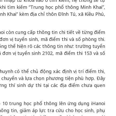
n nhập từ khóa vào ô tìm kiếm, hệ thống sẽ tự
 khi tìm kiếm “Trung học phổ thông Minh Khai”,
nh Khai” kèm địa chỉ thôn Đĩnh Tú, xã Kiều Phú,
50 năm Việt Nam gia
anoi còn cung cấp thông tin chi tiết về từng điểm
m gia
nhập UNESCO: Khơi
50 năm Việt 
 Khơi
nguồn nội lực văn hóa,
nhập UNESCO
ơn vị tuyển sinh, mã điểm thi và số phòng thi.
n hóa,
định hình vị thế kiến
nguồn nội lực, 
ống thể hiện rõ các thông tin như: trường tuyển
 kiến
tạo | Kỳ 1: Khát vọng
vị thế kiến tạo
đơn vị tuyển sinh 2102, mã điểm thi 153 và số
 nhập
hòa bình thể hiện trong
Chuyển hóa 
n lĩnh
quyết định lịch sử
thành động l
triển
huynh có thể chủ động xác định vị trí điểm thi,
di chuyển và lựa chọn phương tiện phù hợp. Đây
hững thí sinh dự thi tại các địa điểm chưa quen
p 10 trung học phổ thông lên ứng dụng iHanoi
ng tin, giảm áp lực tra cứu cho học sinh, phụ