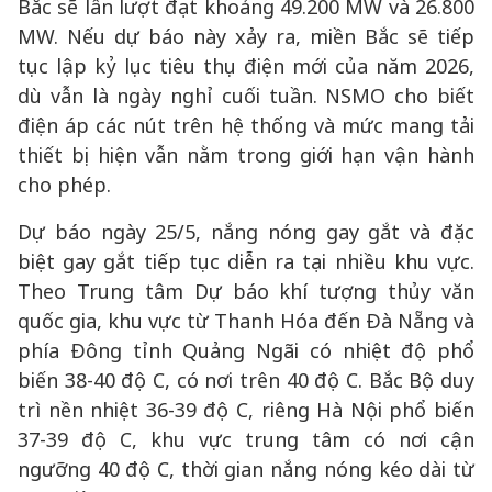
Bắc sẽ lần lượt đạt khoảng 49.200 MW và 26.800
MW. Nếu dự báo này xảy ra, miền Bắc sẽ tiếp
tục lập kỷ lục tiêu thụ điện mới của năm 2026,
dù vẫn là ngày nghỉ cuối tuần. NSMO cho biết
điện áp các nút trên hệ thống và mức mang tải
thiết bị hiện vẫn nằm trong giới hạn vận hành
cho phép.
Dự báo ngày 25/5, nắng nóng gay gắt và đặc
biệt gay gắt tiếp tục diễn ra tại nhiều khu vực.
Theo Trung tâm Dự báo khí tượng thủy văn
quốc gia, khu vực từ Thanh Hóa đến Đà Nẵng và
phía Đông tỉnh Quảng Ngãi có nhiệt độ phổ
biến 38-40 độ C, có nơi trên 40 độ C. Bắc Bộ duy
trì nền nhiệt 36-39 độ C, riêng Hà Nội phổ biến
37-39 độ C, khu vực trung tâm có nơi cận
ngưỡng 40 độ C, thời gian nắng nóng kéo dài từ