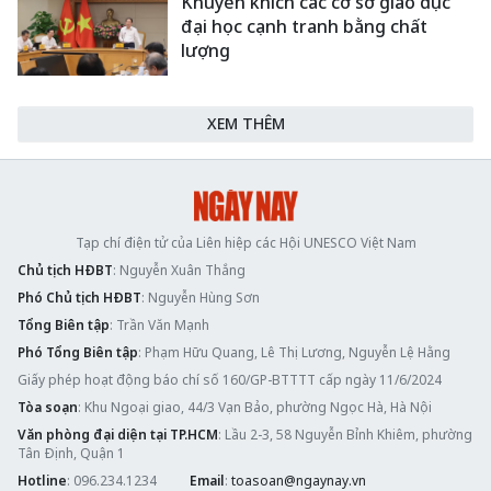
Khuyến khích các cơ sở giáo dục
đại học cạnh tranh bằng chất
lượng
XEM THÊM
Tạp chí điện tử của Liên hiệp các Hội UNESCO Việt Nam
Chủ tịch HĐBT
: Nguyễn Xuân Thắng
Phó Chủ tịch HĐBT
: Nguyễn Hùng Sơn
Tổng Biên tập
: Trần Văn Mạnh
Phó Tổng Biên tập
: Phạm Hữu Quang, Lê Thị Lương, Nguyễn Lệ Hằng
Giấy phép hoạt động báo chí số 160/GP-BTTTT cấp ngày 11/6/2024
Tòa soạn
: Khu Ngoại giao, 44/3 Vạn Bảo, phường Ngọc Hà, Hà Nội
Văn phòng đại diện tại TP.HCM
: Lầu 2-3, 58 Nguyễn Bỉnh Khiêm, phường
Tân Định, Quận 1
Hotline
: 096.234.1234
Email
:
toasoan@ngaynay.vn