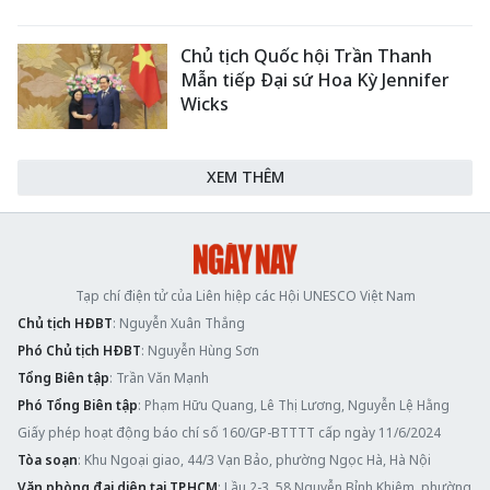
Chủ tịch Quốc hội Trần Thanh
Mẫn tiếp Đại sứ Hoa Kỳ Jennifer
Wicks
XEM THÊM
Tạp chí điện tử của Liên hiệp các Hội UNESCO Việt Nam
Chủ tịch HĐBT
: Nguyễn Xuân Thắng
Phó Chủ tịch HĐBT
: Nguyễn Hùng Sơn
Tổng Biên tập
: Trần Văn Mạnh
Phó Tổng Biên tập
: Phạm Hữu Quang, Lê Thị Lương, Nguyễn Lệ Hằng
Giấy phép hoạt động báo chí số 160/GP-BTTTT cấp ngày 11/6/2024
Tòa soạn
: Khu Ngoại giao, 44/3 Vạn Bảo, phường Ngọc Hà, Hà Nội
Văn phòng đại diện tại TP.HCM
: Lầu 2-3, 58 Nguyễn Bỉnh Khiêm, phường