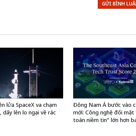
GỬI BÌNH LU
ên lửa SpaceX va chạm
Đông Nam Á bước vào c
 dấy lên lo ngại về rác
mới: Công nghệ đối mặt v
toán niềm tin" lớn hơn b