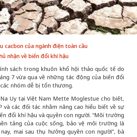
50 năm Việt Nam gia
m gia
nhập UNESCO: Khơi
50 năm Việt 
 Khơi
nguồn nội lực văn hóa,
nhập UNESCO
iểu cacbon của ngành điện toàn cầu
n hóa,
định hình vị thế kiến
nguồn nội lực, 
hủ nhận về biến đổi khí hậu
 kiến
tạo | Kỳ 1: Khát vọng
vị thế kiến tạo
 nhập
hòa bình thể hiện trong
Chuyển hóa 
chính sách trong khuôn khổ hội thảo quốc tế do
n lĩnh
quyết định lịch sử
thành động l
áng 7 vừa qua về những tác động của biến đổi
triển
a các nhóm dễ bị tổn thương.
ứ Na Uy tại Việt Nam Mette Moglestue cho biết,
và các đối tác nhằm nâng cao hiểu biết về sự
iến đổi khí hậu và quyền con người. “Môi trường
nền tảng của cuộc sống, bảo vệ môi trường là
 nay, mai sau thụ hưởng quyền con người”, bà