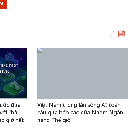
ẬN
uộc đua
Việt Nam trong làn sóng AI toàn
ới "bài
cầu qua báo cáo của Nhóm Ngân
ao giờ hết
hàng Thế giới