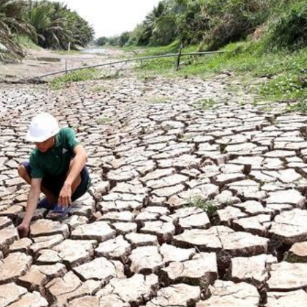
 một ngôi
Xin lỗi, rồi sao nữa?!
 Hồng của Hà
Lê Xuân Thọ