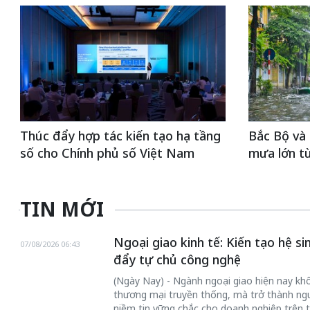
Thúc đẩy hợp tác kiến tạo hạ tầng
Bắc Bộ và 
số cho Chính phủ số Việt Nam
mưa lớn từ
TIN MỚI
Ngoại giao kinh tế: Kiến tạo hệ s
07/08/2026 06:43
đẩy tự chủ công nghệ
(Ngày Nay) - Ngành ngoại giao hiện nay khôn
thương mại truyền thống, mà trở thành ngư
niềm tin vững chắc cho doanh nghiệp trên t