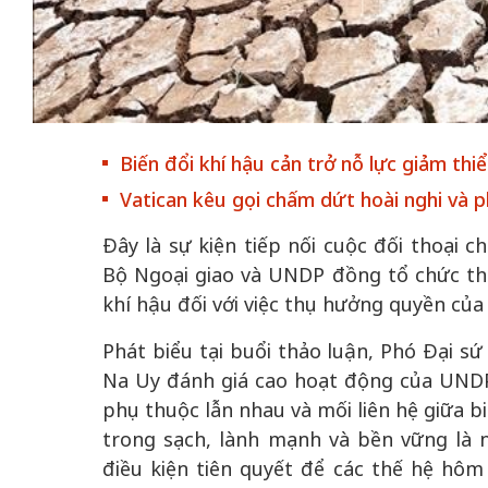
50 năm Việt Nam gia
50 năm Việt Na
nhập UNESCO: Khơi
nhập UNESCO:
Biến đổi khí hậu cản trở nỗ lực giảm th
 vào
nguồn nội lực văn hóa,
nguồn nội lực vă
Vatican kêu gọi chấm dứt hoài nghi và p
riển
định hình vị thế kiến
định hình vị thế
ô qua
tạo | Kỳ 4: Sáng kiến
tạo | Kỳ 3: Hội
Đây là sự kiện tiếp nối cuộc đối thoại 
a
làm nên diện mạo mới
quốc tế bằng bả
Bộ Ngoại giao và UNDP đồng tổ chức th
Việt Nam
khí hậu đối với việc thụ hưởng quyền củ
Phát biểu tại buổi thảo luận, Phó Đại s
Na Uy đánh giá cao hoạt động của UNDP 
phụ thuộc lẫn nhau và mối liên hệ giữa b
trong sạch, lành mạnh và bền vững là 
điều kiện tiên quyết để các thế hệ hôm