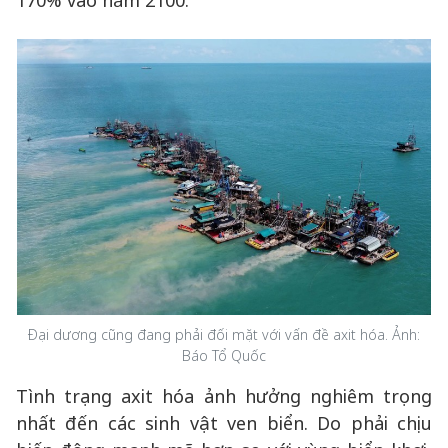
170% vào năm 2100.
Đại dương cũng đang phải đối mặt với vấn đề axit hóa. Ảnh:
Báo Tổ Quốc
Tình trạng axit hóa ảnh hưởng nghiêm trọng
nhất đến các sinh vật ven biển. Do phải chịu