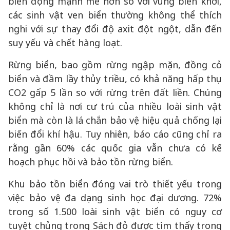
biến động mạnh mẽ hơn so với vùng biển khơi,
các sinh vật ven biển thường không thể thích
nghi với sự thay đổi độ axit đột ngột, dẫn đến
suy yếu và chết hàng loạt.
Rừng biển, bao gồm rừng ngập mặn, đồng cỏ
biển và đầm lầy thủy triều, có khả năng hấp thụ
CO2 gấp 5 lần so với rừng trên đất liền. Chúng
không chỉ là nơi cư trú của nhiều loài sinh vật
biển mà còn là lá chắn bảo vệ hiệu quả chống lại
biến đổi khí hậu. Tuy nhiên, báo cáo cũng chỉ ra
rằng gần 60% các quốc gia vẫn chưa có kế
hoạch phục hồi và bảo tồn rừng biển.
Khu bảo tồn biển đóng vai trò thiết yếu trong
việc bảo vệ đa dạng sinh học đại dương. 72%
trong số 1.500 loài sinh vật biển có nguy cơ
tuyệt chủng trong Sách đỏ được tìm thấy trong