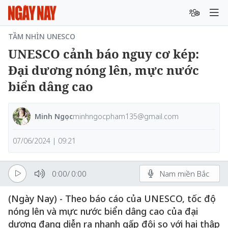
TẦM NHÌN UNESCO
UNESCO cảnh báo nguy cơ kép:
Đại dương nóng lên, mực nước
biển dâng cao
Minh Ngọc
minhngocpham135@gmail.com
07/06/2024 | 09:21
0:00
/
0:00
Nam miền Bắc
(Ngày Nay) - Theo báo cáo của UNESCO, tốc độ
nóng lên và mực nước biển dâng cao của đại
dương đang diễn ra nhanh gấp đôi so với hai thập