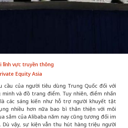
50 năm Việt 
m gia
50 năm Việt Nam gia
nhập UNESCO
 Khơi
nhập UNESCO: Khơi
nguồn nội lực 
n hóa,
nguồn nội lực văn hóa,
định hình vị t
 kiến
định hình vị thế kiến
tạo | Kỳ 1: K
g kiến
tạo | Kỳ 3: Hội nhập
hòa bình thể h
 lĩnh vực truyền thông
ạo mới
quốc tế bằng bản lĩnh
quyết định l
ivate Equity Asia
Việt Nam
 cầu của người tiêu dùng Trung Quốc đối với
g minh và đồ trang điểm. Tuy nhiên, điểm nhấn
à các sáng kiến như hỗ trợ người khuyết tật
ng nhiều hơn nữa bao bì thân thiện với môi
ua sắm của Alibaba năm nay cũng tương đối im
. Dù vậy, sự kiện vẫn thu hút hàng triệu người