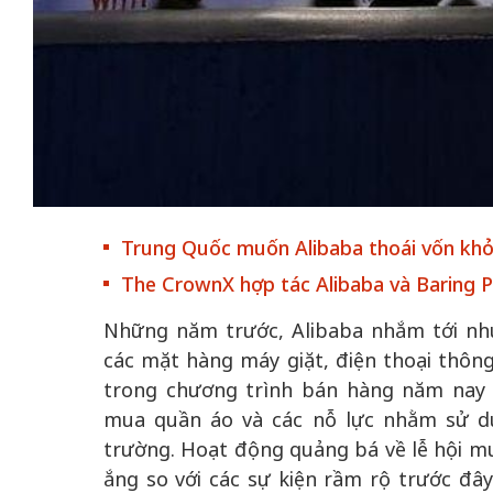
 gia
50 năm Việt Na
hơi
nhập UNESCO:
 hình
Hà Nội vững bước vào
nguồn nội lực vă
ỳ 2:
không gian phát triển
định hình vị thế
tác
mới - Kỳ 5: Thủ đô qua
tạo | Kỳ 4: Sán
Trung Quốc muốn Alibaba thoái vốn khỏi
hát
lăng kính số hóa
làm nên diện m
The CrownX hợp tác Alibaba và Baring Pr
Những năm trước, Alibaba nhắm tới nhu
các mặt hàng máy giặt, điện thoại thôn
trong chương trình bán hàng năm nay l
mua quần áo và các nỗ lực nhằm sử dụ
trường. Hoạt động quảng bá về lễ hội m
ắng so với các sự kiện rầm rộ trước đây