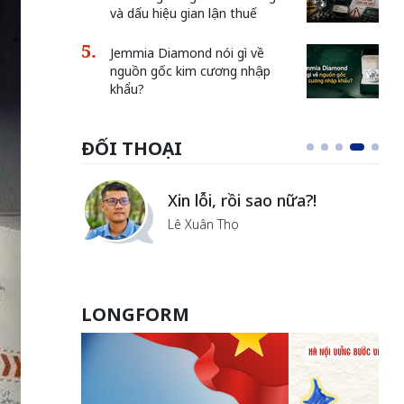
và dấu hiệu gian lận thuế
Jemmia Diamond nói gì về
nguồn gốc kim cương nhập
khẩu?
ĐỐI THOẠI
i
Xin lỗi, rồi sao nữa?!
ủa Hà
Lê Xuân Thọ
LONGFORM