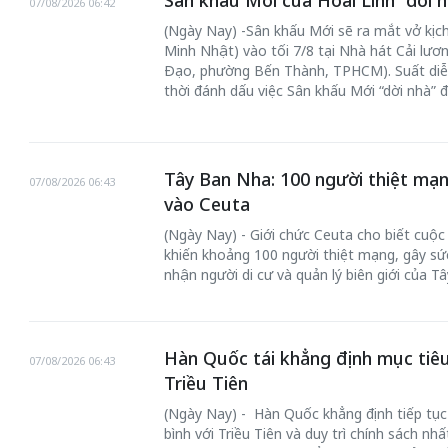
Sân khấu Mới của Hoài Linh “dời n
07/08/2026 06:42
(Ngày Nay) -Sân khấu Mới sẽ ra mắt vở kịch
Minh Nhật) vào tối 7/8 tại Nhà hát Cải lư
Đạo, phường Bến Thành, TPHCM). Suất diễ
thời đánh dấu việc Sân khấu Mới “dời nhà” 
Tây Ban Nha: 100 người thiệt mạn
07/08/2026 06:43
vào Ceuta
(Ngày Nay) - Giới chức Ceuta cho biết cuộ
khiến khoảng 100 người thiệt mạng, gây sức
nhận người di cư và quản lý biên giới của T
Hàn Quốc tái khẳng định mục tiêu
07/08/2026 06:43
Triều Tiên
(Ngày Nay) - Hàn Quốc khẳng định tiếp tục
bình với Triều Tiên và duy trì chính sách nh