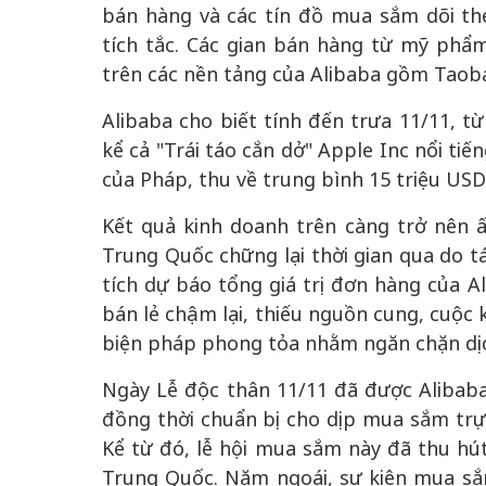
bán hàng và các tín đồ mua sắm dõi th
tích tắc. Các gian bán hàng từ mỹ phẩm 
trên các nền tảng của Alibaba gồm Taob
Alibaba cho biết tính đến trưa 11/11, t
kể cả "Trái táo cắn dở" Apple Inc nổi t
của Pháp, thu về trung bình 15 triệu USD
Kết quả kinh doanh trên càng trở nên 
Trung Quốc chững lại thời gian qua do t
tích dự báo tổng giá trị đơn hàng của 
bán lẻ chậm lại, thiếu nguồn cung, cuộc
biện pháp phong tỏa nhằm ngăn chặn dị
Ngày Lễ độc thân 11/11 đã được Alibab
đồng thời chuẩn bị cho dịp mua sắm trực
Kể từ đó, lễ hội mua sắm này đã thu hút
Trung Quốc. Năm ngoái, sự kiện mua sắm 