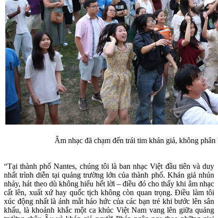
Âm nhạc đã chạm đến trái tim khán giả, không phân b
“Tại thành phố Nantes, chúng tôi là ban nhạc Việt đầu tiên và duy
nhất trình diễn tại quảng trường lớn của thành phố. Khán giả nhún
nhảy, hát theo dù không hiểu hết lời – điều đó cho thấy khi âm nhạc
cất lên, xuất xứ hay quốc tịch không còn quan trọng. Điều làm tôi
xúc động nhất là ánh mắt háo hức của các bạn trẻ khi bước lên sân
khấu, là khoảnh khắc một ca khúc Việt Nam vang lên giữa quảng