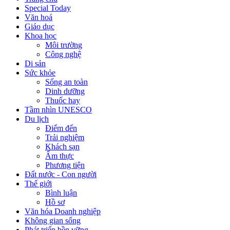
Special Today
Văn hoá
Giáo dục
Khoa học
Môi trường
Công nghệ
Di sản
Sức khỏe
Sống an toàn
Dinh dưỡng
Thuốc hay
Tầm nhìn UNESCO
Du lịch
Điểm đến
Trải nghiệm
Khách sạn
Ẩm thực
Phương tiện
Đất nước - Con người
Thế giới
Bình luận
Hồ sơ
Văn hóa Doanh nghiệp
Không gian sống
Phát triển bền vững