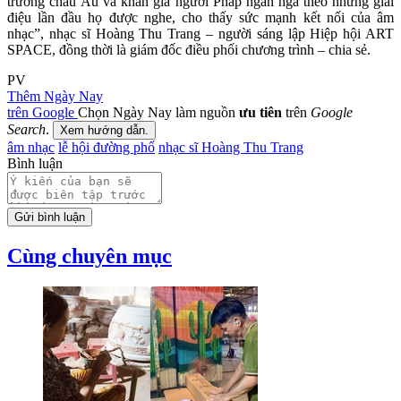
trường châu Âu và khán giả người Pháp ngân nga theo những giai
điệu lần đầu họ được nghe, cho thấy sức mạnh kết nối của âm
nhạc”, nhạc sĩ Hoàng Thu Trang – người sáng lập Hiệp hội ART
SPACE, đồng thời là giám đốc điều phối chương trình – chia sẻ.
PV
Thêm Ngày Nay
trên Google
Chọn Ngày Nay làm nguồn
ưu tiên
trên
Google
Search
.
Xem hướng dẫn.
âm nhạc
lễ hội đường phố
nhạc sĩ Hoàng Thu Trang
Bình luận
Gửi bình luận
Cùng chuyên mục