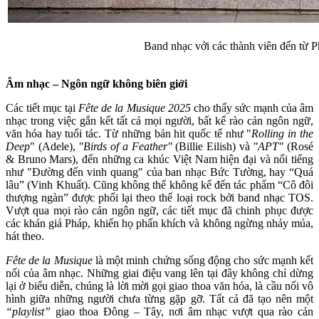
Band nhạc với các thành viên đến từ P
Âm nhạc – Ngôn ngữ không biên giới
Các tiết mục tại
Fête de la Musique
2025
cho thấy sức mạnh của âm
nhạc trong việc gắn kết tất cả mọi người, bất kể rào cản ngôn ngữ,
văn hóa hay tuổi tác. Từ những bản hit quốc tế như "
Rolling in the
Deep
" (Adele),
"Birds of a Feather"
(Billie Eilish) và
"APT"
(Rosé
& Bruno Mars), đến những ca khúc Việt Nam hiện đại và nổi tiếng
như "Đường đến vinh quang" của ban nhạc Bức Tường, hay “Quá
lâu” (Vinh Khuất). Cũng không thể không kể đến tác phẩm “Cô đôi
thượng ngàn” được phối lại theo thể loại rock bởi band nhạc TOS.
Vượt qua mọi rào cản ngôn ngữ, các tiết mục đã chinh phục được
các khán giả Pháp, khiến họ phấn khích và không ngừng nhảy múa,
hát theo.
Fête de la Musique
là một minh chứng sống động cho sức mạnh kết
nối của âm nhạc. Những giai điệu vang lên tại đây không chỉ dừng
lại ở biểu diễn, chúng là lời mời gọi giao thoa văn hóa, là cầu nối vô
hình giữa những người chưa từng gặp gỡ. Tất cả đã tạo nên một
“playlist”
giao thoa Đông – Tây, nơi âm nhạc vượt qua rào cản