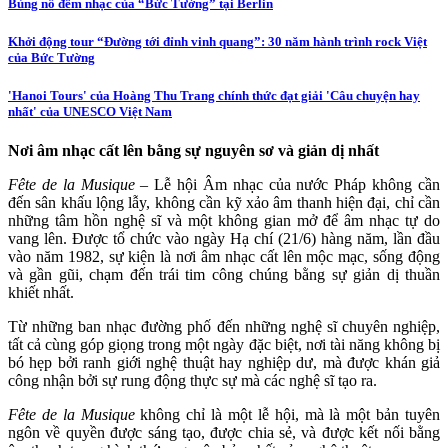
Bùng nổ đêm nhạc của “Bức Tường” tại Berlin
Khởi động tour “Đường tới đỉnh vinh quang”: 30 năm hành trình rock Việt
của Bức Tường
'Hanoi Tours' của Hoàng Thu Trang chính thức đạt giải 'Câu chuyện hay
nhất' của UNESCO Việt Nam
Nơi âm nhạc cất lên bằng sự nguyên sơ và giản dị nhất
Fête de la Musique
– Lễ hội Âm nhạc của nước Pháp không cần
đến sân khấu lộng lẫy, không cần kỹ xảo âm thanh hiện đại, chỉ cần
những tâm hồn nghệ sĩ và một không gian mở để âm nhạc tự do
vang lên. Được tổ chức vào ngày Hạ chí (21/6) hàng năm, lần đầu
vào năm 1982, sự kiện là nơi âm nhạc cất lên mộc mạc, sống động
và gần gũi, chạm đến trái tim công chúng bằng sự giản dị thuần
khiết nhất.
Từ những ban nhạc đường phố đến những nghệ sĩ chuyên nghiệp,
tất cả cùng góp giọng trong một ngày đặc biệt, nơi tài năng không bị
bó hẹp bởi ranh giới nghệ thuật hay nghiệp dư, mà được khán giả
công nhận bởi sự rung động thực sự mà các nghệ sĩ tạo ra.
Fête de la Musique
không chỉ là một lễ hội, mà là một bản tuyên
ngôn về quyền được sáng tạo, được chia sẻ, và được kết nối bằng