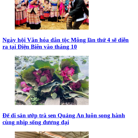
Ngày hội Văn hóa dân tộc Mông lần thứ 4 sẽ diễn
ra tại Điện Biên vào tháng 10
Để di sản ướp trà sen Quảng An luôn song hành
cùng nhịp sống đương đại