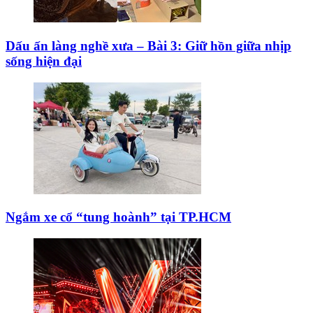
Dấu ấn làng nghề xưa – Bài 3: Giữ hồn giữa nhịp
sống hiện đại
Ngắm xe cổ “tung hoành” tại TP.HCM