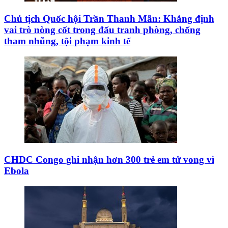
Chủ tịch Quốc hội Trần Thanh Mẫn: Khẳng định
vai trò nòng cốt trong đấu tranh phòng, chống
tham nhũng, tội phạm kinh tế
CHDC Congo ghi nhận hơn 300 trẻ em tử vong vì
Ebola