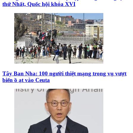
thứ Nhất, Quốc hội khóa XVI
Tây Ban Nha: 100 người thiệt mạng trong vụ vượt
biển ồ ạt vào Ceuta