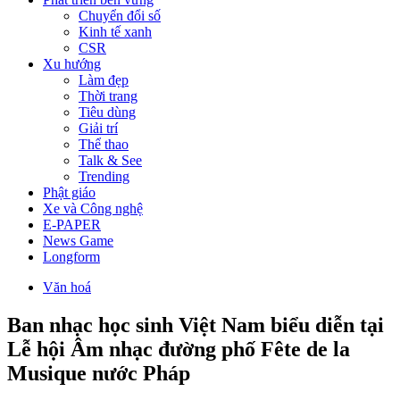
Chuyển đổi số
Kinh tế xanh
CSR
Xu hướng
Làm đẹp
Thời trang
Tiêu dùng
Giải trí
Thể thao
Talk & See
Trending
Phật giáo
Xe và Công nghệ
E-PAPER
News Game
Longform
Văn hoá
Ban nhạc học sinh Việt Nam biểu diễn tại
Lễ hội Âm nhạc đường phố Fête de la
Musique nước Pháp