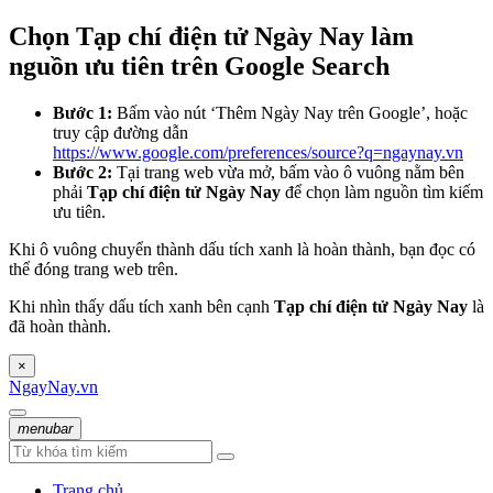
Chọn Tạp chí điện tử Ngày Nay làm
nguồn ưu tiên trên Google Search
Bước 1:
Bấm vào nút ‘Thêm Ngày Nay trên Google’, hoặc
truy cập đường dẫn
https://www.google.com/preferences/source?q=ngaynay.vn
Bước 2:
Tại trang web vừa mở, bấm vào ô vuông nằm bên
phải
Tạp chí điện tử Ngày Nay
để chọn làm nguồn tìm kiếm
ưu tiên.
Khi ô vuông chuyển thành dấu tích xanh là hoàn thành, bạn đọc có
thể đóng trang web trên.
Khi nhìn thấy dấu tích xanh bên cạnh
Tạp chí điện tử Ngày Nay
là
đã hoàn thành.
×
NgayNay.vn
menubar
Trang chủ