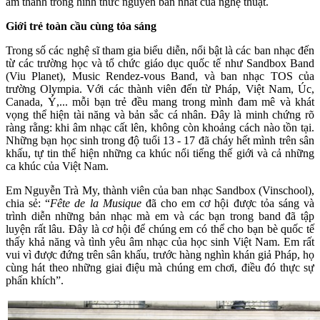
âm thanh trong hình thức nguyên bản nhất của nghệ thuật.
Giới trẻ toàn cầu cùng tỏa sáng
Trong số các nghệ sĩ tham gia biểu diễn, nổi bật là các ban nhạc đến
từ các trường học và tổ chức giáo dục quốc tế như Sandbox Band
(Viu Planet), Music Rendez-vous Band, và ban nhạc TOS của
trường Olympia. Với các thành viên đến từ Pháp, Việt Nam, Úc,
Canada, Ý,... mỗi bạn trẻ đều mang trong mình đam mê và khát
vọng thể hiện tài năng và bản sắc cá nhân. Đây là minh chứng rõ
ràng rằng: khi âm nhạc cất lên, không còn khoảng cách nào tồn tại.
Những bạn học sinh trong độ tuổi 13 - 17 đã cháy hết mình trên sân
khấu, tự tin thể hiện những ca khúc nổi tiếng thế giới và cả những
ca khúc của Việt Nam.
Em Nguyễn Trà My, thành viên của ban nhạc Sandbox (Vinschool),
chia sẻ: “
Fête de la Musique
đã cho em cơ hội được tỏa sáng và
trình diễn những bản nhạc mà em và các bạn trong band đã tập
luyện rất lâu. Đây là cơ hội để chúng em có thể cho bạn bè quốc tế
thấy khả năng và tình yêu âm nhạc của học sinh Việt Nam. Em rất
vui vì được đứng trên sân khấu, trước hàng nghìn khán giả Pháp, họ
cùng hát theo những giai điệu mà chúng em chơi, điều đó thực sự
phấn khích”.