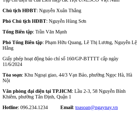
Chủ tịch HĐBT
: Nguyễn Xuân Thắng
Phó Chủ tịch HĐBT
: Nguyễn Hùng Sơn
Tổng Biên tập
: Trần Văn Mạnh
Phó Tổng Biên tập
: Phạm Hữu Quang, Lê Thị Lương, Nguyễn Lệ
Hằng
Giấy phép hoạt động báo chí số 160/GP-BTTTT cấp ngày
11/6/2024
Tòa soạn
: Khu Ngoại giao, 44/3 Vạn Bảo, phường Ngọc Hà, Hà
Nội
Văn phòng đại diện tại TP.HCM
: Lầu 2-3, 58 Nguyễn Bỉnh
Khiêm, phường Tân Định, Quận 1
Hotline
: 096.234.1234
Email
:
toasoan@ngaynay.vn