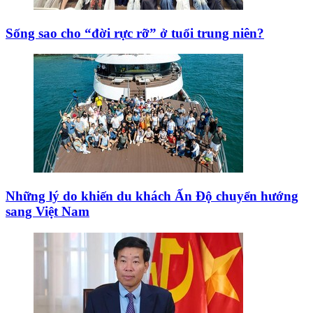
Sống sao cho “đời rực rỡ” ở tuổi trung niên?
Những lý do khiến du khách Ấn Độ chuyển hướng
sang Việt Nam