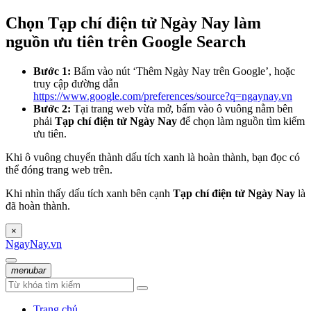
Chọn Tạp chí điện tử Ngày Nay làm
nguồn ưu tiên trên Google Search
Bước 1:
Bấm vào nút ‘Thêm Ngày Nay trên Google’, hoặc
truy cập đường dẫn
https://www.google.com/preferences/source?q=ngaynay.vn
Bước 2:
Tại trang web vừa mở, bấm vào ô vuông nằm bên
phải
Tạp chí điện tử Ngày Nay
để chọn làm nguồn tìm kiếm
ưu tiên.
Khi ô vuông chuyển thành dấu tích xanh là hoàn thành, bạn đọc có
thể đóng trang web trên.
Khi nhìn thấy dấu tích xanh bên cạnh
Tạp chí điện tử Ngày Nay
là
đã hoàn thành.
×
NgayNay.vn
menubar
Trang chủ