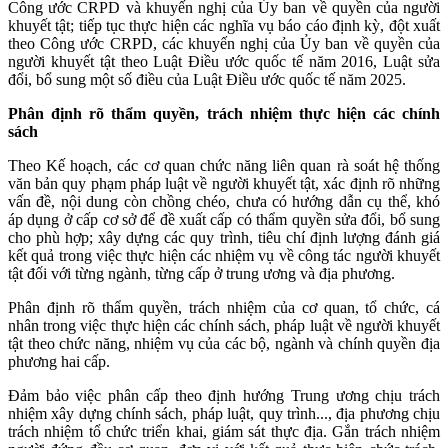
Công ước CRPD và khuyến nghị của Ủy ban về quyền của người
khuyết tật; tiếp tục thực hiện các nghĩa vụ báo cáo định kỳ, đột xuất
theo Công ước CRPD, các khuyến nghị của Ủy ban về quyền của
người khuyết tật theo Luật Điều ước quốc tế năm 2016, Luật sửa
đổi, bổ sung một số điều của Luật Điều ước quốc tế năm 2025.
Phân định rõ thẩm quyền, trách nhiệm thực hiện các chính
sách
Theo Kế hoạch, các cơ quan chức năng liên quan rà soát hệ thống
văn bản quy phạm pháp luật về người khuyết tật, xác định rõ những
vấn đề, nội dung còn chồng chéo, chưa có hướng dẫn cụ thể, khó
áp dụng ở cấp cơ sở để đề xuất cấp có thẩm quyền sửa đổi, bổ sung
cho phù hợp; xây dựng các quy trình, tiêu chí định lượng đánh giá
kết quả trong việc thực hiện các nhiệm vụ về công tác người khuyết
tật đối với từng ngành, từng cấp ở trung ương và địa phương.
Phân định rõ thẩm quyền, trách nhiệm của cơ quan, tổ chức, cá
nhân trong việc thực hiện các chính sách, pháp luật về người khuyết
tật theo chức năng, nhiệm vụ của các bộ, ngành và chính quyền địa
phương hai cấp.
Đảm bảo việc phân cấp theo định hướng Trung ương chịu trách
nhiệm xây dựng chính sách, pháp luật, quy trình..., địa phương chịu
trách nhiệm tổ chức triển khai, giám sát thực địa. Gắn trách nhiệm