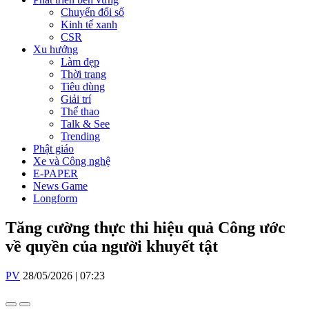
Chuyển đổi số
Kinh tế xanh
CSR
Xu hướng
Làm đẹp
Thời trang
Tiêu dùng
Giải trí
Thể thao
Talk & See
Trending
Phật giáo
Xe và Công nghệ
E-PAPER
News Game
Longform
Tăng cường thực thi hiệu quả Công ước
về quyền của người khuyết tật
PV
28/05/2026 | 07:23