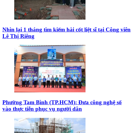
Nhìn lại 1 tháng tìm kiếm hài cốt liệt sĩ tại Công viên
Lê Thị Riêng
Phường Tam Bình (TP.HCM): Đưa công nghệ số
vào thực tiễn phục vụ người dân