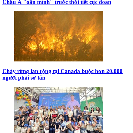
Châu Á "oằn mình" trước thời tiết cực đoan
Cháy rừng lan rộng tại Canada buộc hơn 20.000
người phải sơ tán