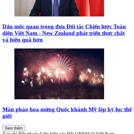
Dấu mốc quan trọng đưa Đối tác Chiến lược Toàn
diện Việt Nam - New Zealand phát triển thực chất
và hiệu quả hơn
Màn pháo hoa mừng Quốc khánh Mỹ lập kỷ lục thế
giới
Xem thêm
Tạp chí điện tử của Liên hiệp các Hội UNESCO Việt Nam