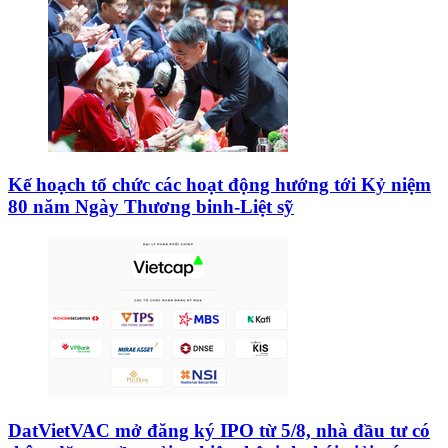
Kế hoạch tổ chức các hoạt động hướng tới Kỷ niệm
80 năm Ngày Thương binh-Liệt sỹ
DatVietVAC mở đăng ký IPO từ 5/8, nhà đầu tư có