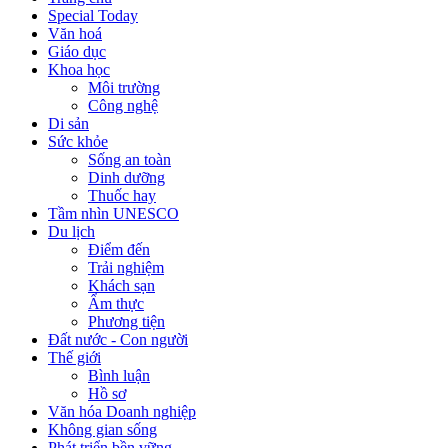
Special Today
Văn hoá
Giáo dục
Khoa học
Môi trường
Công nghệ
Di sản
Sức khỏe
Sống an toàn
Dinh dưỡng
Thuốc hay
Tầm nhìn UNESCO
Du lịch
Điểm đến
Trải nghiệm
Khách sạn
Ẩm thực
Phương tiện
Đất nước - Con người
Thế giới
Bình luận
Hồ sơ
Văn hóa Doanh nghiệp
Không gian sống
Phát triển bền vững