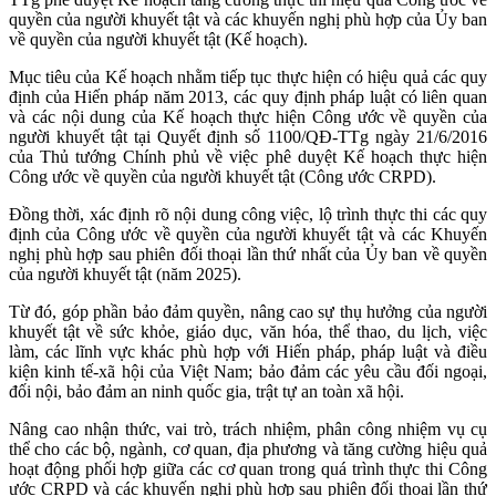
quyền của người khuyết tật và các khuyến nghị phù hợp của Ủy ban
về quyền của người khuyết tật (Kế hoạch).
Mục tiêu của Kế hoạch nhằm tiếp tục thực hiện có hiệu quả các quy
định của Hiến pháp năm 2013, các quy định pháp luật có liên quan
và các nội dung của Kế hoạch thực hiện Công ước về quyền của
người khuyết tật tại Quyết định số 1100/QĐ-TTg ngày 21/6/2016
của Thủ tướng Chính phủ về việc phê duyệt Kế hoạch thực hiện
Công ước về quyền của người khuyết tật (Công ước CRPD).
Đồng thời, xác định rõ nội dung công việc, lộ trình thực thi các quy
định của Công ước về quyền của người khuyết tật và các Khuyến
nghị phù hợp sau phiên đối thoại lần thứ nhất của Ủy ban về quyền
của người khuyết tật (năm 2025).
Từ đó, góp phần bảo đảm quyền, nâng cao sự thụ hưởng của người
khuyết tật về sức khỏe, giáo dục, văn hóa, thể thao, du lịch, việc
làm, các lĩnh vực khác phù hợp với Hiến pháp, pháp luật và điều
kiện kinh tế-xã hội của Việt Nam; bảo đảm các yêu cầu đối ngoại,
đối nội, bảo đảm an ninh quốc gia, trật tự an toàn xã hội.
Nâng cao nhận thức, vai trò, trách nhiệm, phân công nhiệm vụ cụ
thể cho các bộ, ngành, cơ quan, địa phương và tăng cường hiệu quả
hoạt động phối hợp giữa các cơ quan trong quá trình thực thi Công
ước CRPD và các khuyến nghị phù hợp sau phiên đối thoại lần thứ