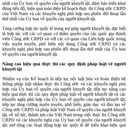
nhất của Ủy ban về quyền của người khuyết tật, đảm bảo triển khai
đúng tiến độ, hiệu quả toàn diện kế hoạch thực thi Công ước CRPD
của Việt Nam và các khuyến nghị phù hợp sau phiên đối thoại lần
thứ nhất của Ủy ban về quyền của người khuyết tật.
Tăng cường hợp tác quốc tế trong trợ giúp người khuyết tật, đặc biệt
là hợp tác với các cơ quan có thẩm quyền của các quốc gia thành
viên Công ước CRPD và với các cơ quan của Liên hợp quốc trong
việc tuyên truyền, phổ biến nội dung Công ước CRPD và các
khuyến nghị phù hợp sau phiên đối thoại lần thứ nhất của Ủy ban
về quyền của người khuyết tật.
Nâng cao hiệu quả thực thi các quy định pháp luật về người
khuyết tật
Nhiệm vụ của Kế hoạch là tiếp tục nội luật hóa và hoàn thiện hệ
thống pháp luật nhằm thực thi Công ước và các khuyến nghị phù
hợp của Ủy ban về quyền của người khuyết tật; tiếp tục nâng cao
hiệu quả thực thi các quy định pháp luật về người khuyết tật và các
khuyến nghị phù hợp của Ủy ban về quyền của người khuyết tật;
tiếp tục tăng cường tuyên truyền, phổ biến, giáo dục và đào tạo về
Công ước CRPD và pháp luật Việt Nam về quyền của người khuyết
tật, về nỗ lực, thành tựu của Việt Nam trong việc thực thi Công ước
CRPD và các khuyến nghị của Ủy ban về quyền của người khuyết
tật; mở rộng các hoạt động hợp tác quốc tế để triển khai hiệu quả