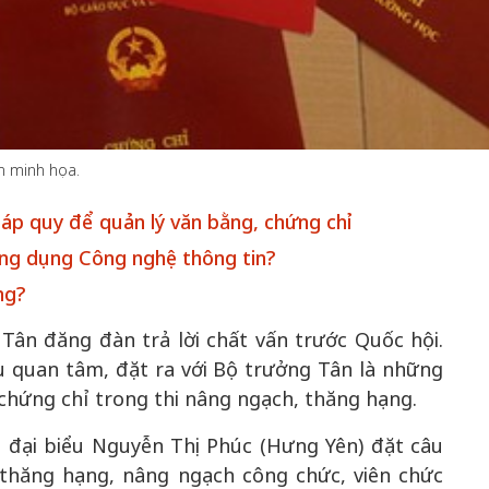
50 năm Việt Nam gia
m gia
nhập UNESCO: Khơi
50 năm Việt 
 Khơi
nguồn nội lực văn hóa,
nhập UNESCO
h minh họa.
n hóa,
định hình vị thế kiến
nguồn nội lực, 
 kiến
tạo | Kỳ 1: Khát vọng
vị thế kiến tạo
háp quy để quản lý văn bằng, chứng chỉ
 nhập
hòa bình thể hiện trong
Chuyển hóa 
ứng dụng Công nghệ thông tin?
n lĩnh
quyết định lịch sử
thành động l
ng?
triển
Tân đăng đàn trả lời chất vấn trước Quốc hội.
 quan tâm, đặt ra với Bộ trưởng Tân là những
 chứng chỉ trong thi nâng ngạch, thăng hạng.
 đại biểu Nguyễn Thị Phúc (Hưng Yên) đặt câu
t thăng hạng, nâng ngạch công chức, viên chức