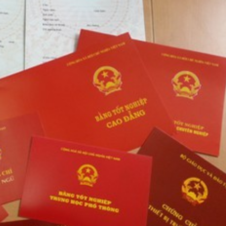
 một ngôi
Xin lỗi, rồi sao nữa?!
 Hồng của Hà
Lê Xuân Thọ