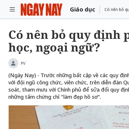
Giáo dục
Có nên bỏ qu
Có nên bỏ quy định p
học, ngoại ngữ?
PV
(Ngày Nay) - Trước những bất cập về các quy định
với đội ngũ công chức, viên chức, trên diễn đàn Q
soát, tham mưu với Chính phủ để sửa đổi quy định
những tấm chứng chỉ "làm đẹp hồ sơ".