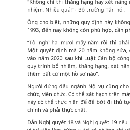
"Không chỉ thi thăng hạng hay xét nâng 
nhiệm. Nhiều quá!” - Bộ trưởng Tân nói.
Ông cho biết, những quy định này không
1993, đến nay không còn phù hợp, cần ph
“Tôi nghĩ hai mươi mấy năm rồi thì phải
Một quyết định mà 20 năm không sửa, đ
vào năm 2020 sau khi Luật Cán bộ công 
quy trình bổ nhiệm, thăng hạng, xét nân
thêm bất cứ một hồ sơ nào”.
Người đứng đầu ngành Nội vụ cũng cho 
chức, viên chức. Có thể sát hạch trên m
này có thể thực hiện để để bớt đi thủ tụ
chính và phải thực chất.
Dẫn Nghị quyết 18 và Nghị quyết 19 nêu