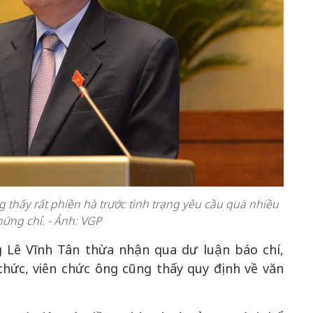
 thấy rất phiền hà trước tình trạng yêu cầu quá nhiều
ứng chỉ. - Ảnh: VGP
ng Lê Vĩnh Tân thừa nhận qua dư luận báo chí,
chức, viên chức ông cũng thấy quy định về văn