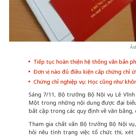
50 năm Việt Nam gia
50 năm Việt Na
nhập UNESCO: Khơi
nhập UNESCO:
Ản
 vào
nguồn nội lực văn hóa,
nguồn nội lực vă
riển
định hình vị thế kiến
định hình vị thế
Tiếp tục hoàn thiện hệ thống văn bản p
ô qua
tạo | Kỳ 4: Sáng kiến
tạo | Kỳ 3: Hội
Đơn vị nào đủ điều kiện cấp chứng chỉ 
a
làm nên diện mạo mới
quốc tế bằng bả
Chứng chỉ nghiệp vụ: Học cũng như khô
Việt Nam
Sáng 7/11, Bộ trưởng Bộ Nội vụ Lê Vĩnh 
Một trong những nội dung được đại biểu
bất cập trong các quy định về văn bằng,
Tham gia chất vấn Bộ trưởng Bộ Nội vụ,
hỏi nêu tình trạng việc tổ chức thi, xé