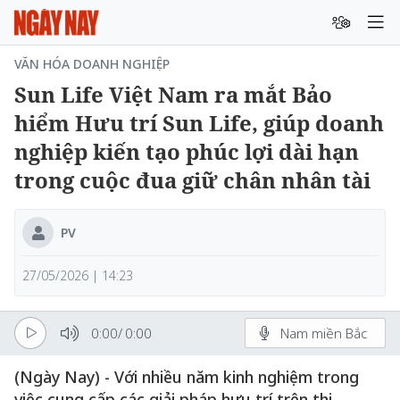
VĂN HÓA DOANH NGHIỆP
Sun Life Việt Nam ra mắt Bảo
hiểm Hưu trí Sun Life, giúp doanh
nghiệp kiến tạo phúc lợi dài hạn
trong cuộc đua giữ chân nhân tài
PV
27/05/2026 | 14:23
0:00
/
0:00
Nam miền Bắc
(Ngày Nay) - Với nhiều năm kinh nghiệm trong
việc cung cấp các giải pháp hưu trí trên thị