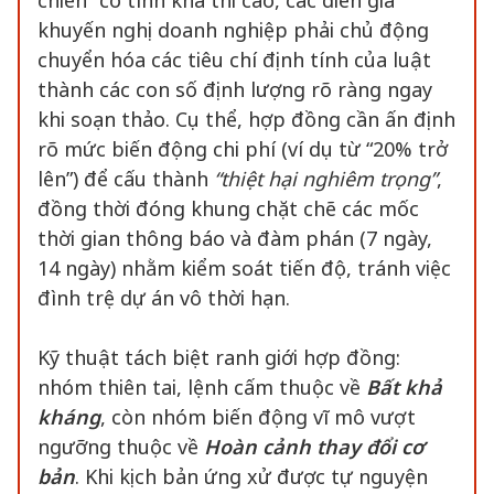
chiến” có tính khả thi cao, các diễn giả
khuyến nghị doanh nghiệp phải chủ động
chuyển hóa các tiêu chí định tính của luật
thành các con số định lượng rõ ràng ngay
khi soạn thảo. Cụ thể, hợp đồng cần ấn định
rõ mức biến động chi phí (ví dụ từ “20% trở
lên”) để cấu thành
“
thiệt hại nghiêm trọng
”
,
đồng thời đóng khung chặt chẽ các mốc
thời gian thông báo và đàm phán (7 ngày,
14 ngày) nhằm kiểm soát tiến độ, tránh việc
đình trệ dự án vô thời hạn.
Kỹ thuật tách biệt ranh giới hợp đồng:
nhóm thiên tai, lệnh cấm thuộc về
Bất khả
kháng
, còn nhóm biến động vĩ mô vượt
ngưỡng thuộc về
Hoàn cảnh thay đổi cơ
bản
. Khi kịch bản ứng xử được tự nguyện