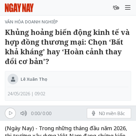
VĂN HÓA DOANH NGHIỆP
Khủng hoảng biến động kinh tế và
hợp đồng thương mại: Chọn ‘Bất
khả kháng’ hay ‘Hoàn cảnh thay
đổi cơ bản’?
Lê Xuân Thọ
24/05/2026 | 09:02
0:00
/
0:00
Nữ miền Bắc
(Ngày Nay) - Trong những tháng đầu năm 2026,
thị trường xây dựng Việt Nam đang chứng kiến