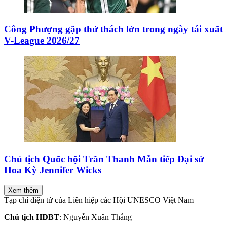
Công Phượng gặp thử thách lớn trong ngày tái xuất
V-League 2026/27
Chủ tịch Quốc hội Trần Thanh Mẫn tiếp Đại sứ
Hoa Kỳ Jennifer Wicks
Xem thêm
Tạp chí điện tử của Liên hiệp các Hội UNESCO Việt Nam
Chủ tịch HĐBT
: Nguyễn Xuân Thắng