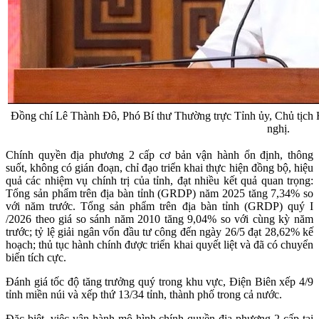
Đồng chí Lê Thành Đô, Phó Bí thư Thường trực Tỉnh ủy, Chủ tịch Hộ
nghị.
Chính quyền địa phương 2 cấp cơ bản vận hành ổn định, thông
suốt, không có gián đoạn, chỉ đạo triển khai thực hiện đồng bộ, hiệu
quả các nhiệm vụ chính trị của tỉnh, đạt nhiều kết quả quan trọng:
Tổng sản phẩm trên địa bàn tỉnh (GRDP) năm 2025 tăng 7,34% so
với năm trước. Tổng sản phẩm trên địa bàn tỉnh (GRDP) quý I
/2026 theo giá so sánh năm 2010 tăng 9,04% so với cùng kỳ năm
trước; tỷ lệ giải ngân vốn đầu tư công đến ngày 26/5 đạt 28,62% kế
hoạch; thủ tục hành chính được triển khai quyết liệt và đã có chuyển
biến tích cực.
Đánh giá tốc độ tăng trưởng quý trong khu vực, Điện Biên xếp 4/9
tỉnh miền núi và xếp thứ 13/34 tỉnh, thành phố trong cả nước.
Đặc biệt, việc vận hành mô hình chính quyền địa phương 2 cấp tại