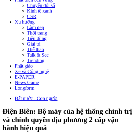
Chuyển đổi số
Kinh tế xanh
CSR
Xu hướng
Làm đẹp
Thời trang
Tiêu dùng
Giải trí
Thể thao
Talk & See
Trending
Phật giáo
Xe và Công nghệ
E-PAPER
News Game
Longform
Đất nước - Con người
Điện Biên: Bộ máy của hệ thống chính trị
và chính quyền địa phương 2 cấp vận
hành hiệu quả