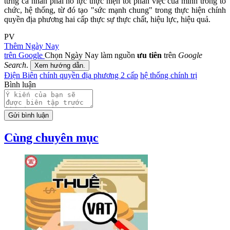
từng cá nhân phải nỗ lực thực hiện tốt phần việc của mình trong tổ
chức, hệ thống, từ đó tạo "sức mạnh chung" trong thực hiện chính
quyền địa phương hai cấp thực sự thực chất, hiệu lực, hiệu quả.
PV
Thêm Ngày Nay
trên Google
Chọn Ngày Nay làm nguồn
ưu tiên
trên
Google
Search
.
Xem hướng dẫn.
Điện Biên
chính quyền địa phương 2 cấp
hệ thống chính trị
Bình luận
Gửi bình luận
Cùng chuyên mục