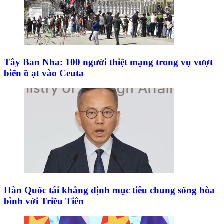
Tây Ban Nha: 100 người thiệt mạng trong vụ vượt
biển ồ ạt vào Ceuta
Hàn Quốc tái khẳng định mục tiêu chung sống hòa
bình với Triều Tiên