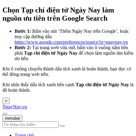
Chọn Tạp chí điện tử Ngày Nay làm
nguồn ưu tiên trên Google Search
Bước 1:
Bấm vào nút ‘Thêm Ngày Nay trên Google’, hoặc
truy cập đường dẫn
https://www.google.com/preferences/source?q=ngaynay.vn
Bước 2:
Tại trang web vừa mở, bấm vào ô vuông nằm bên
phải
Tạp chí điện tử Ngày Nay
để chọn làm nguồn tìm kiếm
ưu tiên.
Khi ô vuông chuyển thành dấu tích xanh là hoàn thành, bạn đọc có
thể đóng trang web trên.
Khi nhìn thấy dấu tích xanh bên cạnh
Tạp chí điện tử Ngày Nay
là
đã hoàn thành.
×
NgayNay.vn
menubar
Trang chủ