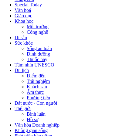
Special Today
Văn hoá
Giáo dục
Khoa học
Môi trường
Công nghệ
Di sản
Sức khỏe
Sống an toàn
Dinh dưỡng
Thuốc hay
Tầm nhìn UNESCO
Du lịch
Điểm đến
Trải nghiệm
Khách sạn
Ẩm thực
Phương tiện
Đất nước - Con người
Thế giới
Bình luận
Hồ sơ
Văn hóa Doanh nghiệp
Không gian sống
Phát triển bền vững