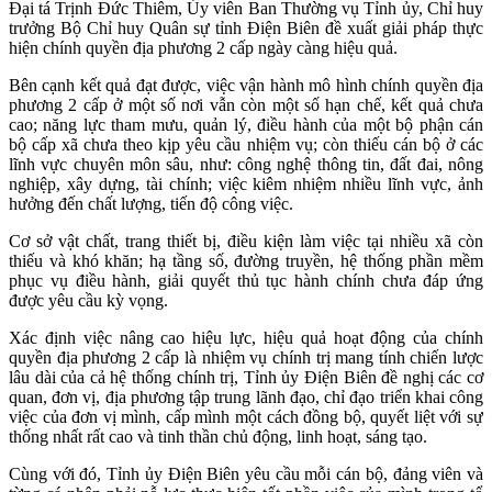
Đại tá Trịnh Đức Thiêm, Ủy viên Ban Thường vụ Tỉnh ủy, Chỉ huy
trưởng Bộ Chỉ huy Quân sự tỉnh Điện Biên đề xuất giải pháp thực
hiện chính quyền địa phương 2 cấp ngày càng hiệu quả.
Bên cạnh kết quả đạt được, việc vận hành mô hình chính quyền địa
phương 2 cấp ở một số nơi vẫn còn một số hạn chế, kết quả chưa
cao; năng lực tham mưu, quản lý, điều hành của một bộ phận cán
bộ cấp xã chưa theo kịp yêu cầu nhiệm vụ; còn thiếu cán bộ ở các
lĩnh vực chuyên môn sâu, như: công nghệ thông tin, đất đai, nông
nghiệp, xây dựng, tài chính; việc kiêm nhiệm nhiều lĩnh vực, ảnh
hưởng đến chất lượng, tiến độ công việc.
Cơ sở vật chất, trang thiết bị, điều kiện làm việc tại nhiều xã còn
thiếu và khó khăn; hạ tầng số, đường truyền, hệ thống phần mềm
phục vụ điều hành, giải quyết thủ tục hành chính chưa đáp ứng
được yêu cầu kỳ vọng.
Xác định việc nâng cao hiệu lực, hiệu quả hoạt động của chính
quyền địa phương 2 cấp là nhiệm vụ chính trị mang tính chiến lược
lâu dài của cả hệ thống chính trị, Tỉnh ủy Điện Biên đề nghị các cơ
quan, đơn vị, địa phương tập trung lãnh đạo, chỉ đạo triển khai công
việc của đơn vị mình, cấp mình một cách đồng bộ, quyết liệt với sự
thống nhất rất cao và tinh thần chủ động, linh hoạt, sáng tạo.
Cùng với đó, Tỉnh ủy Điện Biên yêu cầu mỗi cán bộ, đảng viên và