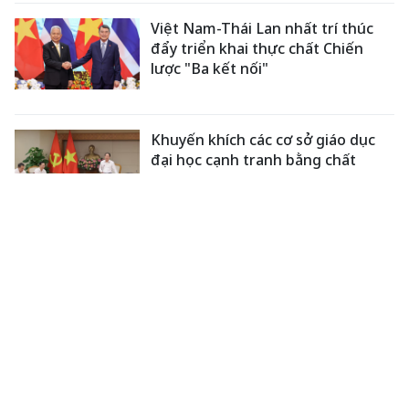
Việt Nam-Thái Lan nhất trí thúc
đẩy triển khai thực chất Chiến
lược "Ba kết nối"
Khuyến khích các cơ sở giáo dục
đại học cạnh tranh bằng chất
lượng
Dự thảo Luật Kiến trúc: Bổ sung
quy định nhận diện bản sắc văn
hóa dân tộc
Công Phượng gặp thử thách lớn
trong ngày tái xuất V-League
2026/27