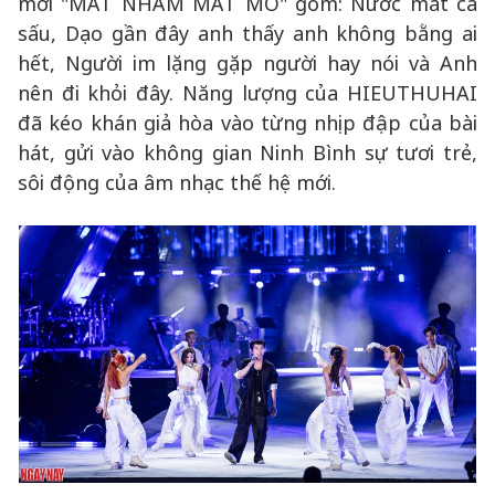
mới "MẮT NHẮM MẮT MỞ" gồm: Nước mắt cá
sấu, Dạo gần đây anh thấy anh không bằng ai
hết, Người im lặng gặp người hay nói và Anh
nên đi khỏi đây. Năng lượng của HIEUTHUHAI
đã kéo khán giả hòa vào từng nhịp đập của bài
hát, gửi vào không gian Ninh Bình sự tươi trẻ,
sôi động của âm nhạc thế hệ mới.