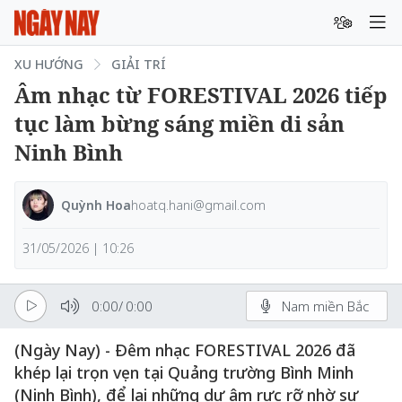
XU HƯỚNG
GIẢI TRÍ
Âm nhạc từ FORESTIVAL 2026 tiếp
tục làm bừng sáng miền di sản
Ninh Bình
Quỳnh Hoa
hoatq.hani@gmail.com
31/05/2026 | 10:26
0:00
/
0:00
Nam miền Bắc
(Ngày Nay) - Đêm nhạc FORESTIVAL 2026 đã
khép lại trọn vẹn tại Quảng trường Bình Minh
(Ninh Bình), để lại những dư âm rực rỡ nhờ sự