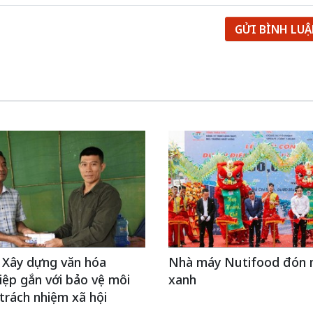
GỬI BÌNH LU
 Xây dựng văn hóa
Nhà máy Nutifood đón 
ệp gắn với bảo vệ môi
xanh
trách nhiệm xã hội