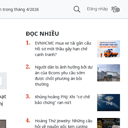
Đăng nhập
h trong tháng 4/2026
ĐỌC NHIỀU
EVNHCMC mua xe tải gắn cẩu:
Hồ sơ mời thầu gây hạn chế
cạnh tranh?
Người dân bị ảnh hưởng bởi dự
án của Bcons yêu cầu sớm
được chốt phương án bồi
thường
oạt
Khủng hoảng PNJ: Khi "cơ chế
bảo chứng" rạn nứt
hị
Hoàng Thứ Jewelry: Những câu
hỏi về nguồn gốc kim cương