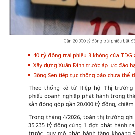
 gia
50 năm Việt Na
Gần 20.000 tỷ đồng trái phiếu bất 
hơi
nhập UNESCO:
 hình
Hà Nội vững bước vào
nguồn nội lực vă
40 tỷ đồng trái phiếu 3 không của TDG 
ỳ 2:
không gian phát triển
định hình vị thế
Xây dựng Xuân Đỉnh trước áp lực đáo hạ
tác
mới - Kỳ 5: Thủ đô qua
tạo | Kỳ 4: Sán
hát
lăng kính số hóa
Bông Sen tiếp tục thông báo chưa thể tha
làm nên diện m
Theo thống kê từ Hiệp hội Thị trường T
phiếu doanh nghiệp phát hành trong thá
sản đóng góp gần 20.000 tỷ đồng, chiếm
Trong tháng 4/2026, toàn thị trường ghi 
35.235 tỷ đồng cùng 1 đợt phát hành ra 
trước, quy mô phát hành tăng khoảng 