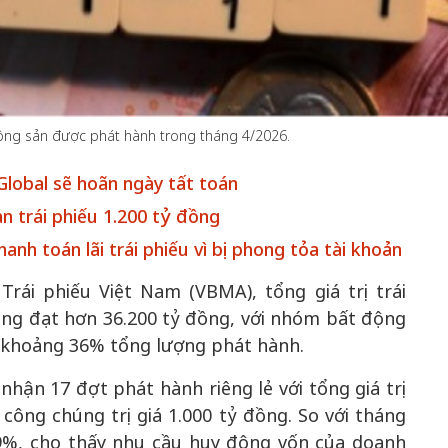
50 năm Việt 
m gia
50 năm Việt Nam gia
nhập UNESCO
động sản được phát hành trong tháng 4/2026.
 Khơi
nhập UNESCO: Khơi
nguồn nội lực 
n hóa,
nguồn nội lực văn hóa,
định hình vị t
Global sẽ hoãn ngày tất toán
 kiến
định hình vị thế kiến
tạo | Kỳ 1: K
n trái phiếu 1.200 tỷ đồng
g kiến
tạo | Kỳ 3: Hội nhập
hòa bình thể h
nh toán lãi trái phiếu vì bị phong tỏa tài khoản
ạo mới
quốc tế bằng bản lĩnh
quyết định l
Việt Nam
rái phiếu Việt Nam (VBMA), tổng giá trị trái
ng đạt hơn 36.200 tỷ đồng, với nhóm bất động
 khoảng 36% tổng lượng phát hành.
nhận 17 đợt phát hành riêng lẻ với tổng giá trị
công chúng trị giá 1.000 tỷ đồng. So với tháng
9%, cho thấy nhu cầu huy động vốn của doanh