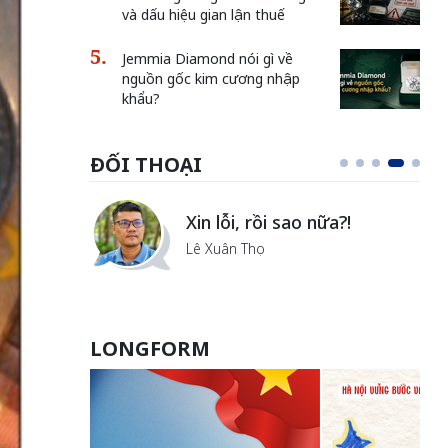
và dấu hiệu gian lận thuế
Jemmia Diamond nói gì về
nguồn gốc kim cương nhập
khẩu?
ĐỐI THOẠI
i
Xin lỗi, rồi sao nữa?!
ủa Hà
Lê Xuân Thọ
LONGFORM