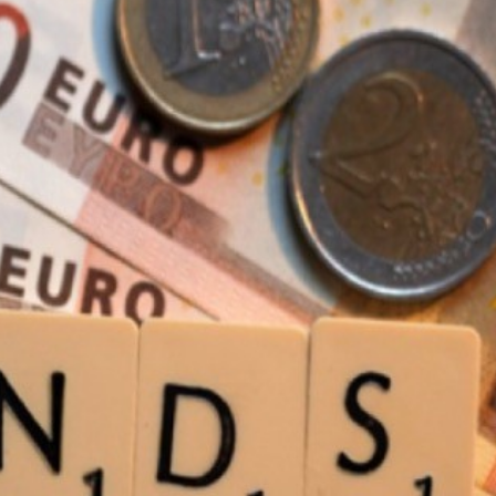
Bắc Biên - Giữ một ngô
i nhà
làng ven sông Hồng c
Nội
TS. Trần Kim Hào