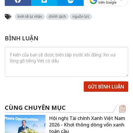
trên Google
kinh tế tư nhân
chính sách
nguồn lực
BÌNH LUẬN
GỬI BÌNH LUẬN
CÙNG CHUYÊN MỤC
Hội nghị Tài chính Xanh Việt Nam
2026 - Khơi thông dòng vốn xanh
toàn cầu