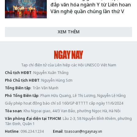
đắp văn hóa ngành Y từ Liên hoan
Văn nghệ quần chúng lần thứ V
XEM THÊM
Tạp chí điện tử của Liên hiệp các Hội UNESCO Việt Nam
Chủ tịch HĐBT
: Nguyễn Xuân Thắng
Phó Chủ tịch HĐBT
: Nguyễn Hùng Sơn
Tổng Biên tập
: Trần Văn Mạnh
Phó Tổng Biên tập
: Phạm Hữu Quang, Lê Thị Lương, Nguyễn Lệ Hằng
Giấy phép hoạt động báo chí số 160/GP-BTTTT cấp ngày 11/6/2024
Tòa soạn
: Khu Ngoại giao, 44/3 Vạn Bảo, phường Ngọc Hà, Hà Nội
Văn phòng đại diện tại TP.HCM
: Lầu 2-3, 58 Nguyễn Bỉnh Khiêm, phường
Tân Định, Quận 1
Hotline
: 096.234.1234
Email
:
toasoan@ngaynay.vn