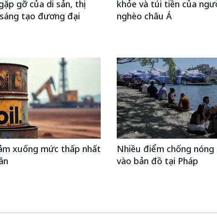
gặp gỡ của di sản, thị
khỏe và túi tiền của ngư
 sáng tạo đương đại
nghèo châu Á
iảm xuống mức thấp nhất
Nhiều điểm chống nóng
ần
vào bản đồ tại Pháp