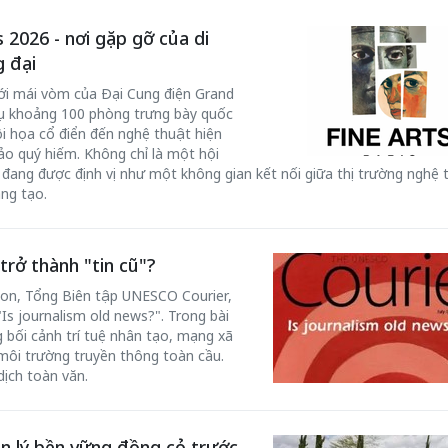
 2026 - nơi gặp gỡ của di
g đại
ới mái vòm của Đại Cung điện Grand
y tụ khoảng 100 phòng trưng bày quốc
hội họa cổ điển đến nghệ thuật hiện
hảo quý hiếm. Không chỉ là một hội
đang được định vị như một không gian kết nối giữa thị trường nghệ 
ng tạo.
rở thành "tin cũ"?
don, Tổng Biên tập UNESCO Courier,
s journalism old news?". Trong bài
ng bối cảnh trí tuệ nhân tạo, mạng xã
 môi trường truyền thông toàn cầu.
dịch toàn văn.
n lý bền vững đồng cỏ trước