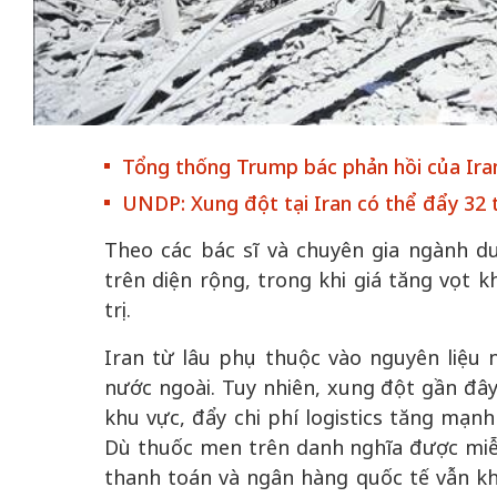
 gia
50 năm Việt Na
hơi
nhập UNESCO:
Tổng thống Trump bác phản hồi của Ir
 hình
Hà Nội vững bước vào
nguồn nội lực vă
ỳ 2:
không gian phát triển
định hình vị thế
UNDP: Xung đột tại Iran có thể đẩy 32 
tác
mới - Kỳ 5: Thủ đô qua
tạo | Kỳ 4: Sán
Theo các bác sĩ và chuyên gia ngành dư
hát
lăng kính số hóa
làm nên diện m
trên diện rộng, trong khi giá tăng vọt 
trị.
Iran từ lâu phụ thuộc vào nguyên liệ
nước ngoài. Tuy nhiên, xung đột gần đâ
khu vực, đẩy chi phí logistics tăng mạn
Dù thuốc men trên danh nghĩa được miễn
thanh toán và ngân hàng quốc tế vẫn k