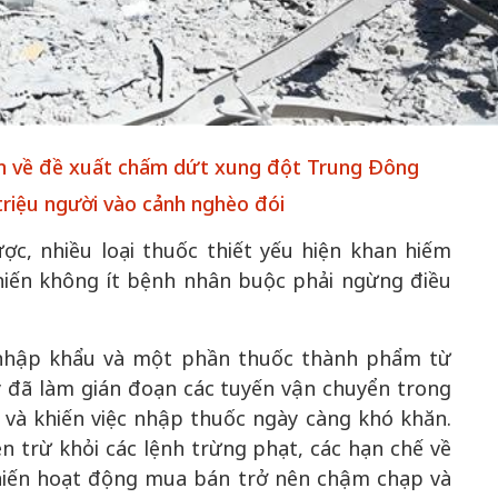
50 năm Việt 
m gia
50 năm Việt Nam gia
nhập UNESCO
 Khơi
nhập UNESCO: Khơi
nguồn nội lực 
an về đề xuất chấm dứt xung đột Trung Đông
n hóa,
nguồn nội lực văn hóa,
định hình vị t
 kiến
định hình vị thế kiến
tạo | Kỳ 1: K
triệu người vào cảnh nghèo đói
g kiến
tạo | Kỳ 3: Hội nhập
hòa bình thể h
ợc, nhiều loại thuốc thiết yếu hiện khan hiếm
ạo mới
quốc tế bằng bản lĩnh
quyết định l
khiến không ít bệnh nhân buộc phải ngừng điều
Việt Nam
u nhập khẩu và một phần thuốc thành phẩm từ
y đã làm gián đoạn các tuyến vận chuyển trong
h và khiến việc nhập thuốc ngày càng khó khăn.
 trừ khỏi các lệnh trừng phạt, các hạn chế về
hiến hoạt động mua bán trở nên chậm chạp và