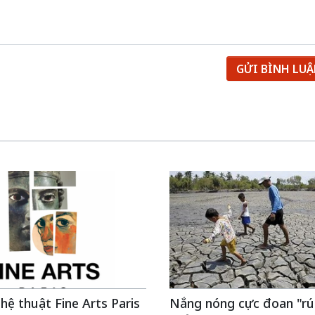
GỬI BÌNH LU
hệ thuật Fine Arts Paris
Nắng nóng cực đoan "rú