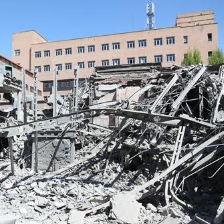
Bắc Biên - Giữ một ngô
i nhà
làng ven sông Hồng c
Nội
TS. Trần Kim Hào