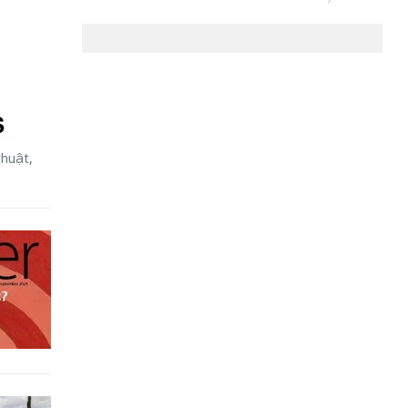
thuật,