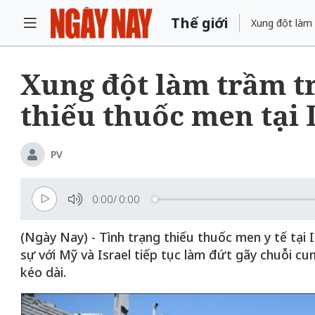
Thế giới
Xung đột làm 
Xung đột làm trầm t
thiếu thuốc men tại 
PV
0:00
/
0:00
(Ngày Nay) - Tình trạng thiếu thuốc men y tế tại 
sự với Mỹ và Israel tiếp tục làm đứt gãy chuỗi c
kéo dài.