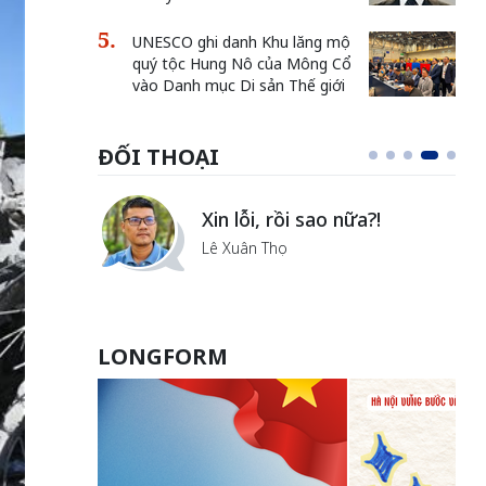
UNESCO ghi danh Khu lăng mộ
quý tộc Hung Nô của Mông Cổ
vào Danh mục Di sản Thế giới
ĐỐI THOẠI
i
Xin lỗi, rồi sao nữa?!
ủa Hà
Lê Xuân Thọ
LONGFORM