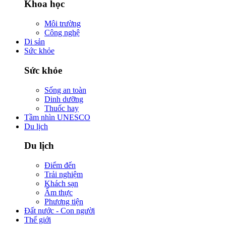
Khoa học
Môi trường
Công nghệ
Di sản
Sức khỏe
Sức khỏe
Sống an toàn
Dinh dưỡng
Thuốc hay
Tầm nhìn UNESCO
Du lịch
Du lịch
Điểm đến
Trải nghiệm
Khách sạn
Ẩm thực
Phương tiện
Đất nước - Con người
Thế giới