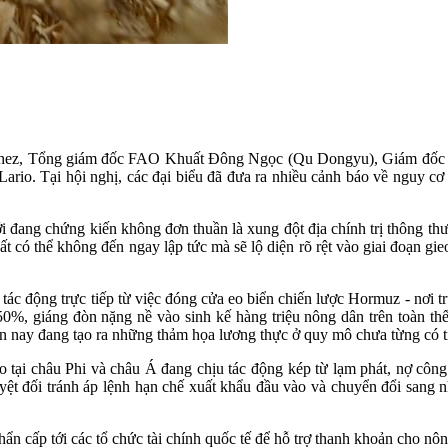
chez, Tổng giám đốc FAO Khuất Đông Ngọc (Qu Dongyu), Giám đốc 
ario. Tại hội nghị, các đại biểu đã đưa ra nhiều cảnh báo về nguy c
ang chứng kiến không đơn thuần là xung đột địa chính trị thông thư
t có thể không đến ngay lập tức mà sẽ lộ diện rõ rệt vào giai đoạn gie
c động trực tiếp từ việc đóng cửa eo biển chiến lược Hormuz - nơi 
ới 50%, giáng đòn nặng nề vào sinh kế hàng triệu nông dân trên toàn t
ện nay đang tạo ra những thảm họa lương thực ở quy mô chưa từng có ti
tại châu Phi và châu Á đang chịu tác động kép từ lạm phát, nợ công v
uyệt đối tránh áp lệnh hạn chế xuất khẩu đầu vào và chuyển đổi sang
khẩn cấp tới các tổ chức tài chính quốc tế để hỗ trợ thanh khoản cho n