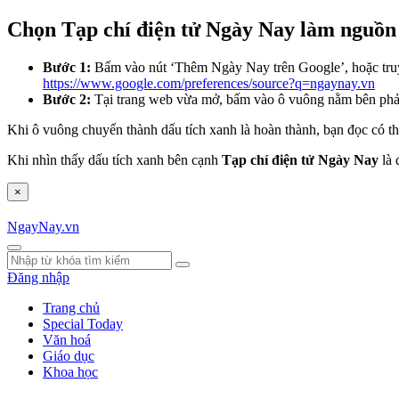
Chọn Tạp chí điện tử Ngày Nay làm nguồn 
Bước 1:
Bấm vào nút ‘Thêm Ngày Nay trên Google’, hoặc tru
https://www.google.com/preferences/source?q=ngaynay.vn
Bước 2:
Tại trang web vừa mở, bấm vào ô vuông nằm bên ph
Khi ô vuông chuyển thành dấu tích xanh là hoàn thành, bạn đọc có th
Khi nhìn thấy dấu tích xanh bên cạnh
Tạp chí điện tử Ngày Nay
là 
×
NgayNay.vn
Đăng nhập
Trang chủ
Special Today
Văn hoá
Giáo dục
Khoa học