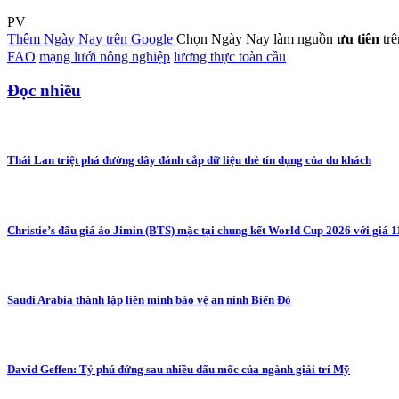
PV
Thêm Ngày Nay trên Google
Chọn Ngày Nay làm nguồn
ưu tiên
tr
FAO
mạng lưới nông nghiệp
lương thực toàn cầu
Đọc nhiều
Thái Lan triệt phá đường dây đánh cắp dữ liệu thẻ tín dụng của du khách
Christie’s đấu giá áo Jimin (BTS) mặc tại chung kết World Cup 2026 với giá 
Saudi Arabia thành lập liên minh bảo vệ an ninh Biển Đỏ
David Geffen: Tỷ phú đứng sau nhiều dấu mốc của ngành giải trí Mỹ