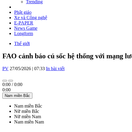
Trending
Phật giáo
Xe và Công nghệ
E-PAPER
News Game
Longform
Thế giới
FAO cảnh báo cú sốc hệ thống với mạng lư
PV
27/05/2026 | 07:33
In bài viết
0:00
/
0:00
0:00
Nam miền Bắc
Nam miền Bắc
Nữ miền Bắc
Nữ miền Nam
Nam miền Nam