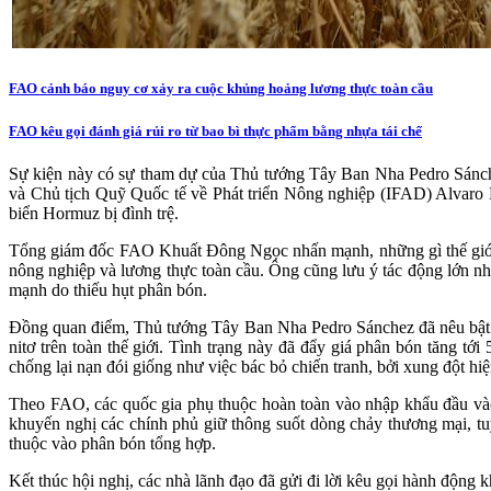
FAO cảnh báo nguy cơ xảy ra cuộc khủng hoảng lương thực toàn cầu
FAO kêu gọi đánh giá rủi ro từ bao bì thực phẩm bằng nhựa tái chế
Sự kiện này có sự tham dự của Thủ tướng Tây Ban Nha Pedro Sán
và Chủ tịch Quỹ Quốc tế về Phát triển Nông nghiệp (IFAD) Alvaro L
biển Hormuz bị đình trệ.
Tổng giám đốc FAO Khuất Đông Ngọc nhấn mạnh, những gì thế giới đ
nông nghiệp và lương thực toàn cầu. Ông cũng lưu ý tác động lớn nhấ
mạnh do thiếu hụt phân bón.
Đồng quan điểm, Thủ tướng Tây Ban Nha Pedro Sánchez đã nêu bật tá
nitơ trên toàn thế giới. Tình trạng này đã đẩy giá phân bón tăng t
chống lại nạn đói giống như việc bác bỏ chiến tranh, bởi xung đột hi
Theo FAO, các quốc gia phụ thuộc hoàn toàn vào nhập khẩu đầu vào 
khuyến nghị các chính phủ giữ thông suốt dòng chảy thương mại, t
thuộc vào phân bón tổng hợp.
Kết thúc hội nghị, các nhà lãnh đạo đã gửi đi lời kêu gọi hành động 