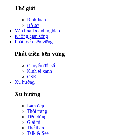
Thế giới
Bình luận
Hồ sơ
Văn hóa Doanh nghiệp
Không gian sống
Phát triển bền vững
Phát triển bền vững
Chuyển đổi số
Kinh tế xanh
CSR
Xu hướng
Xu hướng
Làm đẹp
Thời trang
Tiêu dùng
Giải trí
Thể thao
Talk & See