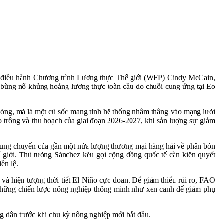
điều hành Chương trình Lương thực Thế giới (WFP) Cindy McCain,
ơ bùng nổ khủng hoảng lương thực toàn cầu do chuỗi cung ứng tại Eo
ờng, mà là một cú sốc mang tính hệ thống nhằm thẳng vào mạng lưới
o trồng và thu hoạch của giai đoạn 2026-2027, khi sản lượng sụt giảm
trung chuyển của gần một nửa lượng thương mại hàng hải về phân bón
hế giới. Thủ tướng Sánchez kêu gọi cộng đồng quốc tế cần kiên quyết
ền lệ.
à hiện tượng thời tiết El Niño cực đoan. Để giảm thiểu rủi ro, FAO
 những chiến lược nông nghiệp thông minh như xen canh để giảm phụ
ông dân trước khi chu kỳ nông nghiệp mới bắt đầu.