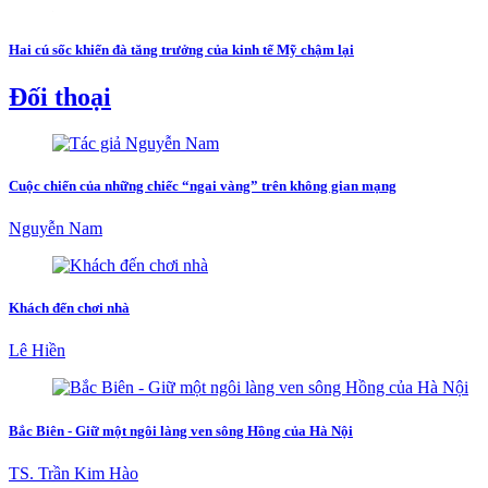
Hai cú sốc khiến đà tăng trưởng của kinh tế Mỹ chậm lại
Đối thoại
Cuộc chiến của những chiếc “ngai vàng” trên không gian mạng
Nguyễn Nam
Khách đến chơi nhà
Lê Hiền
Bắc Biên - Giữ một ngôi làng ven sông Hồng của Hà Nội
TS. Trần Kim Hào