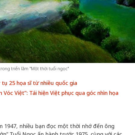
m gia
 Khơi
50 năm Việt Nam gia
50 năm Việt 
n hóa,
nhập UNESCO: Khơi
nhập UNESCO
 kiến
nguồn nội lực văn hóa,
nguồn nội lực 
u ấn
định hình vị thế kiến
định hình vị t
trình
tạo | Kỳ 4: Sáng kiến
tạo | Kỳ 3: H
 cầu
làm nên diện mạo mới
quốc tế bằng 
ong triển lãm "Một thời tuổi ngọc"
Việt Nam
y tụ 25 họa sĩ từ nhiều quốc gia
Vóc Việt”: Tái hiện Việt phục qua góc nhìn họa
ăm 1947, nhiều bạn đọc một thời nhớ đến ông
lớn” Tuổi Ngọc ấn hành trước 1975, cùng với các