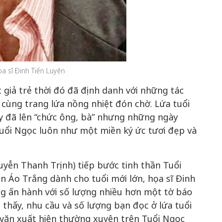
a sĩ Đinh Tiến Luyện
ác giả trẻ thời đó đã định danh với những tác
ùng trang lứa nồng nhiệt đón chờ. Lứa tuổi
y đã lên “chức ông, bà” nhưng những ngày
ổi Ngọc luôn như một miền ký ức tươi đẹp và
yễn Thanh Trịnh) tiếp bước tinh thần Tuổi
n Áo Trắng dành cho tuổi mới lớn, họa sĩ Đinh
ng ấn hành với số lượng nhiều hơn một tờ báo
 thấy, nhu cầu và số lượng bạn đọc ở lứa tuổi
à văn xuất hiện thường xuyên trên Tuổi Ngọc