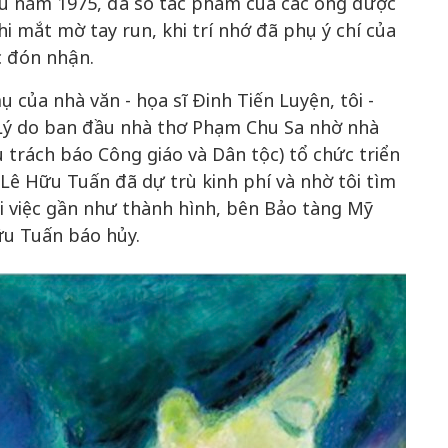
 Sau năm 1975, đa số tác phẩm của các ông được
hi mắt mờ tay run, khi trí nhớ đã phụ ý chí của
c đón nhận.
ụ của nhà văn - họa sĩ Đinh Tiến Luyện, tôi -
. Lý do ban đầu nhà thơ Phạm Chu Sa nhờ nhà
trách báo Công giáo và Dân tộc) tổ chức triển
Lê Hữu Tuấn đã dự trù kinh phí và nhờ tôi tìm
i việc gần như thành hình, bên Bảo tàng Mỹ
ữu Tuấn báo hủy.