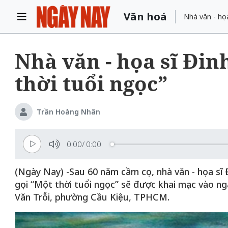
Văn hoá
Nhà văn - họa
Nhà văn - họa sĩ Đin
thời tuổi ngọc”
Trần Hoàng Nhân
0:00
/
0:00
(Ngày Nay) -Sau 60 năm cầm cọ, nhà văn - họa sĩ Đ
gọi “Một thời tuổi ngọc” sẽ được khai mạc vào ngà
Văn Trỗi, phường Cầu Kiệu, TPHCM.