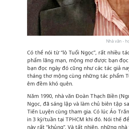
Nhà văn - họ
Có thể nói từ “lò Tuổi Ngọc”, rất nhiều t
phẩm lãng mạn, mộng mơ được bạn đọc c
bạn đọc ngày đó cũng như các tác giả na
tháng thơ mộng cùng những tác phẩm Tu
êm đềm khó quên.
Năm 1990, nhà văn Đoàn Thạch Biền (Ngu
Ngọc, đã sáng lập và làm chủ biên tập sa
Tiến Luyện cùng tham gia. Có lúc Áo Trắ
in 3 kỳ/tuần tại TPHCM khi đó. Nói thế để
này rất “khủng”. Và tất nhiên, những nh