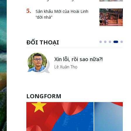
Sân khấu Mới của Hoài Linh
“dời nhà”
ĐỐI THOẠI
i
Xin lỗi, rồi sao nữa?!
ủa Hà
Lê Xuân Thọ
LONGFORM