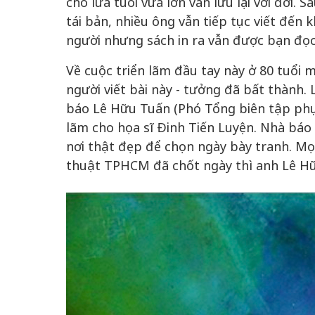
cho lứa tuổi vừa lớn vẫn lưu lại với đời.
tái bản, nhiều ông vẫn tiếp tục viết đến k
người nhưng sách in ra vẫn được bạn đọ
Về cuộc triển lãm đầu tay này ở 80 tuổi m
người viết bài này - tưởng đã bất thành
báo Lê Hữu Tuấn (Phó Tổng biên tập phụ 
lãm cho họa sĩ Đinh Tiến Luyện. Nhà báo 
nơi thật đẹp để chọn ngày bày tranh. Mọ
thuật TPHCM đã chốt ngày thì anh Lê H