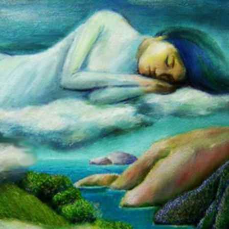
Bắc Biên - Giữ một ngô
i nhà
làng ven sông Hồng c
Nội
TS. Trần Kim Hào