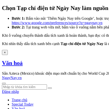
Chọn Tạp chí điện tử Ngày Nay làm nguồn 
Bước 1:
Bấm vào nút ‘Thêm Ngày Nay trên Google’, hoặc tru
https://www.google.com/preferences/source?q=ngaynay.vn
Bước 2:
Tại trang web vừa mở, bấm vào ô vuông nằm bên ph
Khi ô vuông chuyển thành dấu tích xanh là hoàn thành, bạn đọc có th
Khi nhìn thấy dấu tích xanh bên cạnh
Tạp chí điện tử Ngày Nay
là 
×
Văn hoá
Sân Azteca (Mexico) khoác diện mạo mới chuẩn bị cho World Cup 2
NgayNay.vn
Đăng nhập
Trang chủ
Special Today
Văn hoá