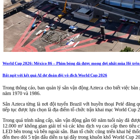
World Cup 2026: México 86 – Phim bóng đá được mong đợi nhất mùa Hè trên 
Bất ngờ với kết quả AI dự đoán đội vô địch World Cup 2026
Trong thông cáo, ban quản lý sân vận động Azteca cho biết việc bàn g
năm 1970 và 1986.
Sân Azteca từng là nơi đội tuyển Brazil với huyền thoại Pelé đăn
tiếp tục được lựa chọn là địa điểm tổ chức trận khai mạc World Cup 
Trong quá trình nâng cấp, sân vận động gần 60 năm tuổi này đã được 
12.000 m² không gian giải trí và các khu dịch vụ cao cấp theo tiê
LED bên trong và bên ngoài sân. Ban tổ chức cũng triển khai hệ th
đến theo dõi 5 trận đấu diễn ra tại đây trong khuôn khổ World Cup 2