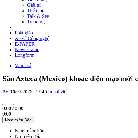
Giải trí
Thể thao
Talk & See
Trending
Phật giáo
Xe và Công nghệ
E-PAPER
News Game
Longform
Văn hoá
Sân Azteca (Mexico) khoác diện mạo mới 
PV
16/05/2026 | 17:45
In bài viết
0:00
/
0:00
0:00
Nam miền Bắc
Nam miền Bắc
Nữ miền Bắc