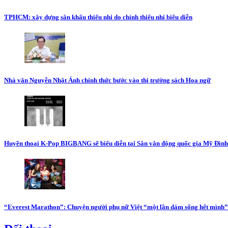
TPHCM: xây dựng sân khấu thiếu nhi do chính thiếu nhi biểu diễn
Nhà văn Nguyễn Nhật Ánh chính thức bước vào thị trường sách Hoa ngữ
Huyền thoại K-Pop BIGBANG sẽ biểu diễn tại Sân vận động quốc gia Mỹ Đình t
“Everest Marathon”: Chuyện người phụ nữ Việt “một lần dám sống hết mình”