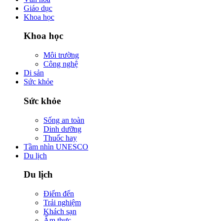
Giáo dục
Khoa học
Khoa học
Môi trường
Công nghệ
Di sản
Sức khỏe
Sức khỏe
Sống an toàn
Dinh dưỡng
Thuốc hay
Tầm nhìn UNESCO
Du lịch
Du lịch
Điểm đến
Trải nghiệm
Khách sạn
Ẩm thực