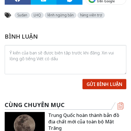
trên Google
Sudan
LHQ
lênh ngừng bắn
hàng viện trợ
BÌNH LUẬN
GỬI BÌNH LUẬN
CÙNG CHUYÊN MỤC
Trung Quốc hoàn thành bản đồ
địa chất mới của toàn bộ Mặt
Trăng