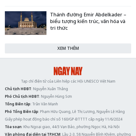
Thánh đường Emir Abdelkader –
biểu tượng kiến trúc, văn hóa và
tri thức
XEM THÊM
Tạp chí điện tử của Liên hiệp các Hội UNESCO Việt Nam
Chủ tịch HĐBT
: Nguyễn Xuân Thắng
Phó Chủ tịch HĐBT
: Nguyễn Hùng Sơn
Tổng Biên tập
: Trần Văn Mạnh
Phó Tổng Biên tập
: Phạm Hữu Quang, Lê Thị Lương, Nguyễn Lệ Hằng
Giấy phép hoạt động báo chí số 160/GP-BTTTT cấp ngày 11/6/2024
Tòa soạn
: Khu Ngoại giao, 44/3 Vạn Bảo, phường Ngọc Hà, Hà Nội
Văn phòng đại diện tại TP.HCM
: Lầu 2-3, 58 Nguyễn Bỉnh Khiêm, phường