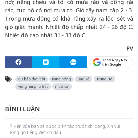
nơi; riêng chiều và tối có mưa rào và dông rải
rác, cục bộ có nơi mưa to. Gió tây nam cấp 2 - 3.
Trong mưa dông có khả năng xảy ra lốc, sét và
gió giật mạnh. Nhiệt độ thấp nhất 24 - 26 độ C.
Nhiệt độ cao nhất 31 - 33 độ C.
PV
Thêm Ngày Nay
trên Google
dự báo thời tiết
nắng nóng
Bắc Bộ
Trung Bộ
vùng núi phía Bắc
mưa lớn
BÌNH LUẬN