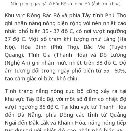
Nắng nóng gay gắt ở Bắc Bộ và Trung Bộ. (Ảnh minh hoạ)
Khu vực Đông Bắc Bộ và phía Tây tỉnh Phú Thọ
ghi nhận nắng nóng diện rộng với nền nhiệt cao
nhất phổ biến 35 - 37 độ C, có nơi vượt ngưỡng
37 độ C. Một số trạm khí tượng như Láng (Hà
Nội), Hòa Bình (Phú Thọ), Bắc Mê (Tuyên
Quang), Tĩnh Gia (Thanh Hóa) và Đô Lương
(Nghệ An) ghi nhận mức nhiệt trên 38 độ C. Độ
ẩm tương đối trong ngày phổ biến từ 55 - 60%,
tạo cảm giác oi bức, khó chịu.
Tình trạng nắng nóng cục bộ cũng xảy ra tại
khu vực Tây Bắc Bộ, với một số điểm có nhiệt độ
vượt ngưỡng 35 độ C. Tại khu vực từ Thanh Hóa
đến Đà Nẵng, phía Đông các tỉnh từ Quảng
Ngãi đến Đắk Lắk và Khánh Hòa, nắng nóng tiếp
tục duy trì với nhiệt độ cao nhất phổ biến 35 -