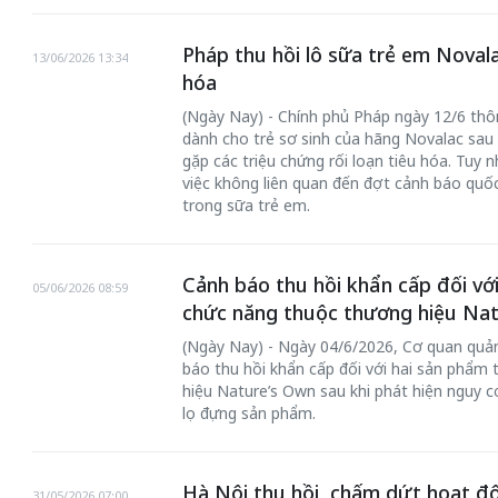
Pháp thu hồi lô sữa trẻ em Novalac
13/06/2026 13:34
hóa
(Ngày Nay) - Chính phủ Pháp ngày 12/6 thô
dành cho trẻ sơ sinh của hãng Novalac sau 
gặp các triệu chứng rối loạn tiêu hóa. Tuy 
việc không liên quan đến đợt cảnh báo quốc
trong sữa trẻ em.
Cảnh báo thu hồi khẩn cấp đối v
chiến của những chiếc
05/06/2026 08:59
Khách đến chơ
chức năng thuộc thương hiệu Na
vàng” trên không gian
Lê Hiền
(Ngày Nay) - Ngày 04/6/2026, Cơ quan quản
báo thu hồi khẩn cấp đối với hai sản phẩ
 Nam
hiệu Nature’s Own sau khi phát hiện nguy c
lọ đựng sản phẩm.
Hà Nội thu hồi, chấm dứt hoạt đ
31/05/2026 07:00