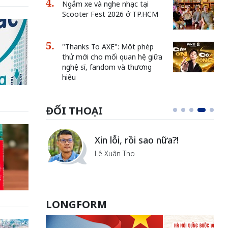
Ngắm xe và nghe nhạc tại
Scooter Fest 2026 ở TP.HCM
"Thanks To AXE": Một phép
thử mới cho mối quan hệ giữa
nghệ sĩ, fandom và thương
hiệu
ĐỐI THOẠI
i
Xin lỗi, rồi sao nữa?!
ủa Hà
Lê Xuân Thọ
LONGFORM