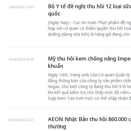
Bộ Y tế đề nghị thu hồi 12 loại sữ
24/04/2025 14:42
quốc
(Ngày Nay) - Cục An toàn Thực phẩm đề nghị
hợp với cơ quan có thẩm quyền thu hồi to
dưỡng (dạng sữa bột) là hàng giả đang còn 
Mỹ thu hồi kem chống nắng Impec
15/06/2024 09:38
khuẩn
Ngày 14/6, trang web của Cơ quan Quản l
đăng thông báo của công ty sản phẩm chăm 
Vegas, cho biết công ty đang thu hồi 9 lô
khi kết quả kiểm tra cho thấy mức độ nấm A
tuýp kem “cao hơn mức có thể chấp nhận đ
AEON Nhật Bản thu hồi 860.000 c
05/04/2024 10:21
thường