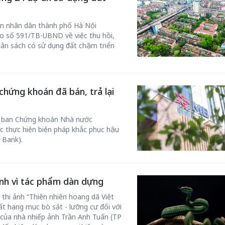
an nhân dân thành phố Hà Nội
 số 591/TB-UBND về việc thu hồi,
ân sách có sử dụng đất chậm triển
50 năm Việt 
m gia
50 năm Việt Nam gia
nhập UNESCO
hứng khoán đã bán, trả lại
 Khơi
nhập UNESCO: Khơi
nguồn nội lực 
n hóa,
nguồn nội lực văn hóa,
định hình vị t
y ban Chứng khoán Nhà nước
 kiến
định hình vị thế kiến
tạo | Kỳ 1: K
c thực hiện biện pháp khắc phục hậu
g kiến
tạo | Kỳ 3: Hội nhập
hòa bình thể h
 Bank).
ạo mới
quốc tế bằng bản lĩnh
quyết định l
Việt Nam
ảnh vì tác phẩm dàn dựng
thi ảnh “Thiên nhiên hoang dã Việt
ất hạng mục bò sát - lưỡng cư đối với
của nhà nhiếp ảnh Trần Anh Tuấn (TP