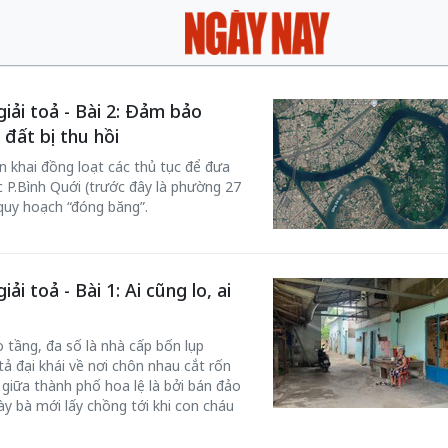
iải toả - Bài 2: Đảm bảo
 đất bị thu hồi
 khai đồng loạt các thủ tục để đưa
 P.Bình Quới (trước đây là phường 27
 quy hoạch “đóng băng”.
i toả - Bài 1: Ai cũng lo, ai
 tầng, đa số là nhà cấp bốn lụp
ả đại khái về nơi chôn nhau cắt rốn
y giữa thành phố hoa lệ là bởi bán đảo
ày bà mới lấy chồng tới khi con cháu