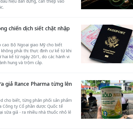
dấu hiệu dàn dựng, can thiệp vào
c.
ong chiến dịch siết chặt nhập
p cao Bộ Ngoại giao Mỹ cho biết
không phải thị thực định cư kể từ khi
ai kể từ ngày 20/1, do các hành vi
hành hung và trộm cắp.
a giả Rance Pharma từng lên
ed cho biết, từng phân phối sản phẩm
a Công ty Cổ phần dược Quốc tế
i sữa giả - ra nhiều nhà thuốc nhỏ lẻ