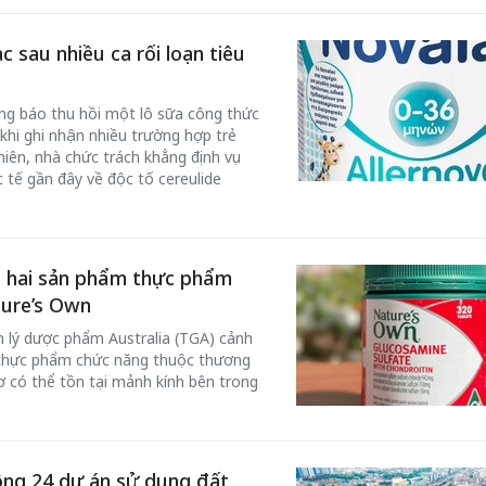
 sau nhiều ca rối loạn tiêu
ng báo thu hồi một lô sữa công thức
khi ghi nhận nhiều trường hợp trẻ
nhiên, nhà chức trách khẳng định vụ
 tế gần đây về độc tố cereulide
ới hai sản phẩm thực phẩm
Bắc Biên - Giữ một ngô
i nhà
ture’s Own
làng ven sông Hồng c
Nội
 lý dược phẩm Australia (TGA) cảnh
m thực phẩm chức năng thuộc thương
TS. Trần Kim Hào
ơ có thể tồn tại mảnh kính bên trong
ộng 24 dự án sử dụng đất