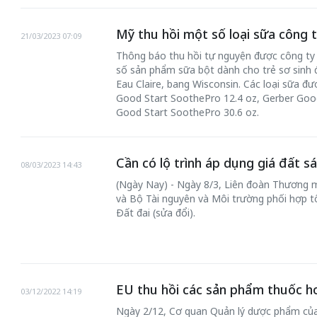
Mỹ thu hồi một số loại sữa công t
21/03/2023 07:09
Thông báo thu hồi tự nguyện được công ty 
số sản phẩm sữa bột dành cho trẻ sơ sinh 
Eau Claire, bang Wisconsin. Các loại sữa đ
Good Start SoothePro 12.4 oz, Gerber Goo
Good Start SoothePro 30.6 oz.
Cần có lộ trình áp dụng giá đất sá
08/03/2023 14:43
(Ngày Nay) - Ngày 8/3, Liên đoàn Thương m
và Bộ Tài nguyên và Môi trường phối hợp t
Đất đai (sửa đổi).
EU thu hồi các sản phẩm thuốc h
03/12/2022 14:19
Ngày 2/12, Cơ quan Quản lý dược phẩm của