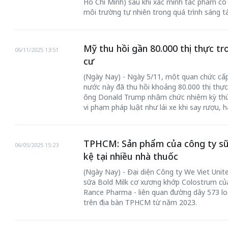
Hồ Chí Minh) sau khi xác minh tác phẩm có 
môi trường tự nhiên trong quá trình sáng tá
Mỹ thu hồi gần 80.000 thị thực tr
06/11/2025 13:51
cư
(Ngày Nay) - Ngày 5/11, một quan chức cấ
nước này đã thu hồi khoảng 80.000 thị thực 
ông Donald Trump nhậm chức nhiệm kỳ thứ h
vi phạm pháp luật như lái xe khi say rượu, 
TPHCM: Sản phẩm của công ty sữ
06/05/2025 15:23
kệ tại nhiều nhà thuốc
(Ngày Nay) - Đại diện Công ty We Viet Unit
sữa Bold Milk cơ xương khớp Colostrum củ
Rance Pharma - liên quan đường dây 573 loạ
trên địa bàn TPHCM từ năm 2023.