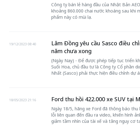
Công ty bán lẻ hàng đầu của Nhật Bản AEO
khoảng 860.000 chai nước khoáng sau khi 
phẩm này có mùi lạ.
Lâm Đồng yêu cầu Sasco điều chỉn
19/12/2023 08:40
năm chưa xong
(Ngày Nay) - Để được phép tiếp tục triển kh
Suối Hoa, chủ đầu tư là Công ty Cổ phần d
Nhất (Sasco) phải thực hiện điều chỉnh dự á
Ford thu hồi 422.000 xe SUV tại Mỹ
18/05/2023 21:16
Ngày 18/5, hãng xe Ford đã thông báo thu h
lỗi liên quan đến đầu ra video, khiến hình ả
giảm tầm nhìn của tài xế và tăng nguy cơ ta