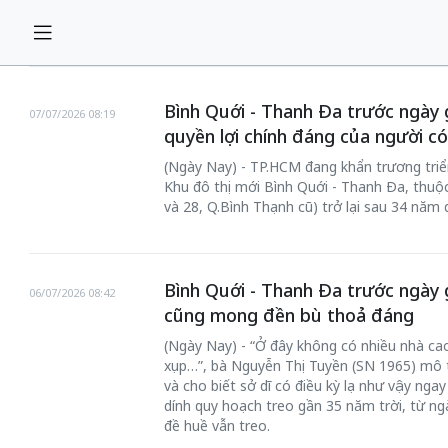
Bình Quới - Thanh Đa trước ngày g
07/07/2026 08:19
quyền lợi chính đáng của người có
(Ngày Nay) - TP.HCM đang khẩn trương triển
Khu đô thị mới Bình Quới - Thanh Đa, thuộc
và 28, Q.Bình Thạnh cũ) trở lại sau 34 năm
Bình Quới - Thanh Đa trước ngày giả
06/07/2026 08:42
cũng mong đền bù thoả đáng
(Ngày Nay) - “Ở đây không có nhiều nhà cao
xụp…”, bà Nguyễn Thị Tuyền (SN 1965) mô t
và cho biết sở dĩ có điều kỳ lạ như vậy nga
dính quy hoạch treo gần 35 năm trời, từ ng
đề huề vẫn treo.