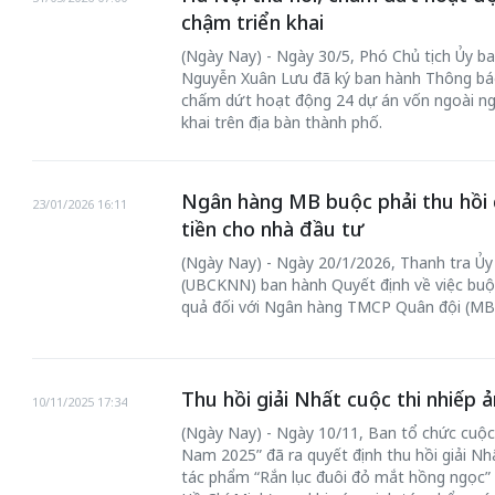
chậm triển khai
(Ngày Nay) - Ngày 30/5, Phó Chủ tịch Ủy b
Nguyễn Xuân Lưu đã ký ban hành Thông báo
chấm dứt hoạt động 24 dự án vốn ngoài ng
khai trên địa bàn thành phố.
 gia
50 năm Việt Na
Ngân hàng MB buộc phải thu hồi c
23/01/2026 16:11
hơi
nhập UNESCO:
tiền cho nhà đầu tư
 hình
Hà Nội vững bước vào
nguồn nội lực vă
(Ngày Nay) - Ngày 20/1/2026, Thanh tra Ủ
ỳ 2:
không gian phát triển
định hình vị thế
(UBCKNN) ban hành Quyết định về việc buộ
tác
mới - Kỳ 5: Thủ đô qua
tạo | Kỳ 4: Sán
quả đối với Ngân hàng TMCP Quân đội (MB
hát
lăng kính số hóa
làm nên diện m
Thu hồi giải Nhất cuộc thi nhiếp 
10/11/2025 17:34
(Ngày Nay) - Ngày 10/11, Ban tổ chức cuộc 
Nam 2025” đã ra quyết định thu hồi giải Nh
tác phẩm “Rắn lục đuôi đỏ mắt hồng ngọc” 