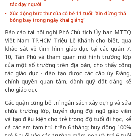
tác dạy người
Xúc động bức thư của cô bé 11 tuổi: ‘Xin đừng thả
bóng bay trong ngày khai giảng’
Báo cáo tại hội nghị Phó Chủ tịch Ủy ban MTTQ
Việt Nam TP.HCM Triệu Lệ Khánh cho biết, qua
khảo sát về tình hình giáo dục tại các quận 7,
10, Tân Phú và tham quan mô hình trường lớp
của một số trường trên địa bàn, cho thấy công
tác giáo dục - đào tạo được các cấp ủy Đảng,
chính quyền quan tâm, dành quỹ đất đáng kể
cho giáo dục
Các quận cũng bố trí ngân sách xây dựng và sửa
chữa trường lớp, tuyển dụng đội ngũ giáo viên
và tạo điều kiện cho trẻ trong độ tuổi đi học, kể
cả các em tạm trú trên 6 tháng; huy động 100%
trẻ 5 tuổi vào các trường mầm non và trẻ 6 tuổi