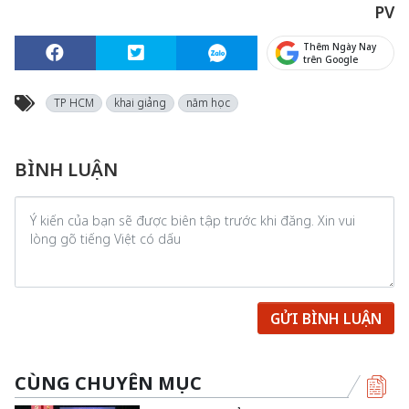
PV
Thêm Ngày Nay
trên Google
TP HCM
khai giảng
năm học
BÌNH LUẬN
GỬI BÌNH LUẬN
CÙNG CHUYÊN MỤC