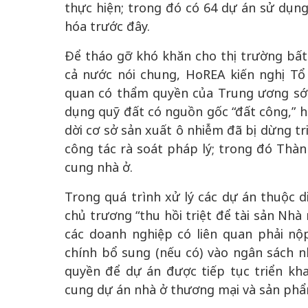
thực hiện; trong đó có 64 dự án sử dụn
hóa trước đây.
Để tháo gỡ khó khăn cho thị trường bất
cả nước nói chung, HoREA kiến nghị Tổ
quan có thẩm quyền của Trung ương sớm
dụng quỹ đất có nguồn gốc “đất công,” 
dời cơ sở sản xuất ô nhiễm đã bị dừng tr
công tác rà soát pháp lý; trong đó Thà
cung nhà ở.
Trong quá trình xử lý các dự án thuộc di
chủ trương “thu hồi triệt để tài sản Nhà
các doanh nghiệp có liên quan phải nộp
chính bổ sung (nếu có) vào ngân sách 
quyền để dự án được tiếp tục triển kha
cung dự án nhà ở thương mại và sản phẩ