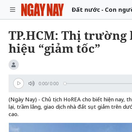
Đất nước - Con ngư
TP.HCM: Thị trường 
hiệu “giảm tốc”
0:00
/
0:00
(Ngày Nay) - Chủ tịch HoREA cho biết hiện nay, t
lại, trầm lắng, giao dịch nhà đất sụt giảm trên d
cao.