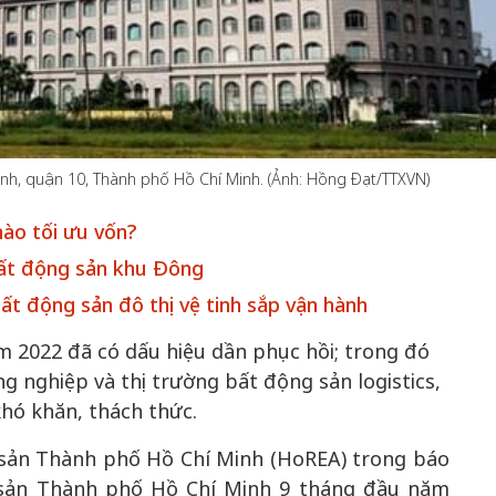
50 năm Việt Nam gia
m gia
nhập UNESCO: Khơi
50 năm Việt 
nh, quận 10, Thành phố Hồ Chí Minh. (Ảnh: Hồng Đạt/TTXVN)
 Khơi
nguồn nội lực văn hóa,
nhập UNESCO
n hóa,
định hình vị thế kiến
nguồn nội lực, 
ào tối ưu vốn?
 kiến
tạo | Kỳ 1: Khát vọng
vị thế kiến tạo
bất động sản khu Đông
 nhập
hòa bình thể hiện trong
Chuyển hóa 
n lĩnh
quyết định lịch sử
thành động l
t động sản đô thị vệ tinh sắp vận hành
triển
 2022 đã có dấu hiệu dần phục hồi; trong đó
g nghiệp và thị trường bất động sản logistics,
hó khăn, thách thức.
 sản Thành phố Hồ Chí Minh (HoREA) trong báo
g sản Thành phố Hồ Chí Minh 9 tháng đầu năm