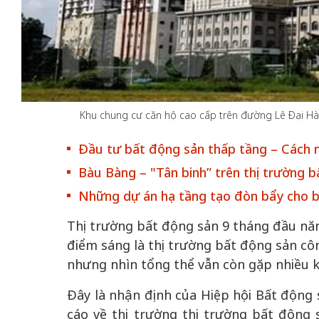
50 năm Việt Nam gia
50 năm Việt Na
Khu chung cư căn hộ cao cấp trên đường Lê Đại Hà
nhập UNESCO: Khơi
nhập UNESCO:
 vào
nguồn nội lực văn hóa,
nguồn nội lực vă
Đầu tư bất động sản thấp tầng – Cách n
riển
định hình vị thế kiến
định hình vị thế
Bàu Bàng – "Tân binh” trên thị trường 
ô qua
tạo | Kỳ 4: Sáng kiến
tạo | Kỳ 3: Hội
a
làm nên diện mạo mới
quốc tế bằng bả
Những dự án hạ tầng tạo đòn bẩy cho bấ
Việt Nam
Thị trường bất động sản 9 tháng đầu năm
điểm sáng là thị trường bất động sản côn
nhưng nhìn tổng thể vẫn còn gặp nhiều k
Đây là nhận định của Hiệp hội Bất động
cáo về thị trường thị trường bất độn