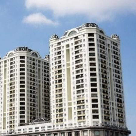
 một ngôi
Xin lỗi, rồi sao nữa?!
 Hồng của Hà
Lê Xuân Thọ