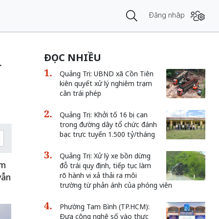
Đăng nhập
u
ĐỌC NHIỀU
Quảng Trị: UBND xã Cồn Tiên
kiên quyết xử lý nghiêm trạm
cân trái phép
Quảng Trị: Khởi tố 16 bị can
trong đường dây tổ chức đánh
bạc trực tuyến 1.500 tỷ/tháng
Quảng Trị: Xử lý xe bồn dừng
ậm
đỗ trái quy định, tiếp tục làm
rõ hành vi xả thải ra môi
vẫn
trường từ phản ánh của phóng viên
Phường Tam Bình (TP.HCM):
Đưa công nghệ số vào thực